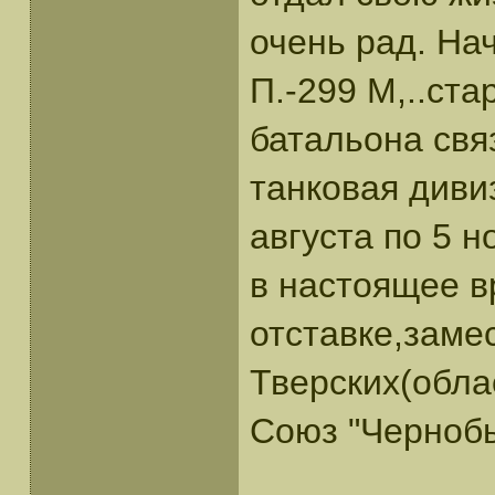
очень рад. На
П.-299 М,..ст
батальона свя
танковая диви
августа по 5 н
в настоящее в
отставке,заме
Тверских(обла
Союз "Черноб