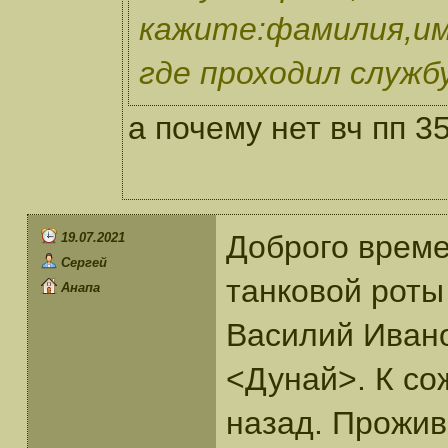
кажите:фамилия,им
где проходил служб
а почему нет вч пп 3
Доброго време
19.07.2021
Сергей
танковой роты
Анапа
Василий Ивано
<Дунай>. К со
назад. Прожива