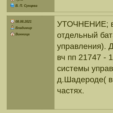
В. П. Сунцева
УТОЧНЕНИЕ; вч
08.08.2021
Владимир
отдельный бат
Винница
управления). Д
вч пп 21747 -
системы управ
д.Шадероде( в
частях.