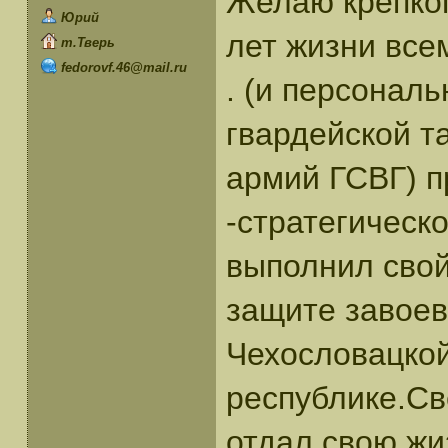
Желаю крепког
Юрий
лет жизни всем
т.Тверь
fedorovf.46@mail.ru
. (и персональ
гвардейской т
армий ГСВГ) п
-стратегическ
выполнил свой
защите завое
Чехословацко
республике.Све
отдал свою жиз