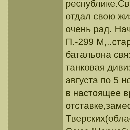
республике.Све
отдал свою жиз
очень рад. На
П.-299 М,..ст
батальона свя
танковая диви
августа по 5 н
в настоящее в
отставке,заме
Тверских(обла