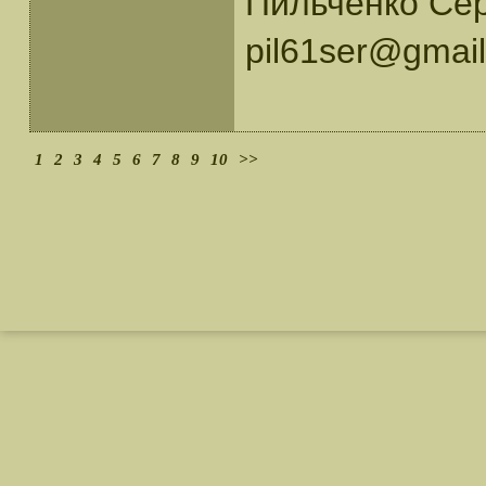
Пильченко Се
pil61ser@gmai
1
2
3
4
5
6
7
8
9
10
>>