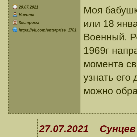
Моя бабушк
20.07.2021
Никита
или 18 янва
Кострома
https://vk.com/enterprise_1701
Военный. Р
1969г напр
момента св
узнать его
можно обра
27.07.2021 Сунцев