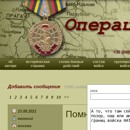
+38 (098
об
историческая
схема боевых
состав
группиро
авторе
справка
действий
войск
войск
Добавить сообщение
1098 сообщений
имя
1
2
3
4
5
6
7
8
9
10
>>
Помню все, ка
23.08.2021
евгений
москва