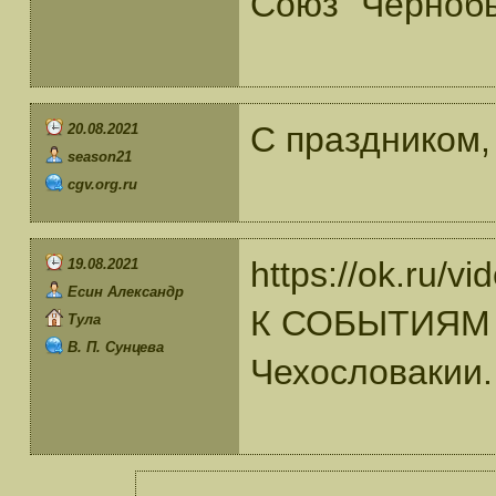
Союз "Черноб
С праздником,
20.08.2021
season21
cgv.org.ru
https://ok.ru/
19.08.2021
Есин Александр
К СОБЫТИЯМ 21
Тула
В. П. Сунцева
Чехословакии.