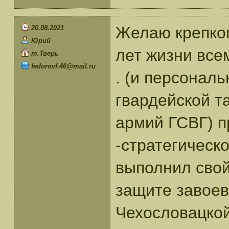
Желаю крепког
20.08.2021
Юрий
лет жизни всем
т.Тверь
fedorovf.46@mail.ru
. (и персональ
гвардейской т
армий ГСВГ) п
-стратегическ
выполнил свой
защите завое
Чехословацко