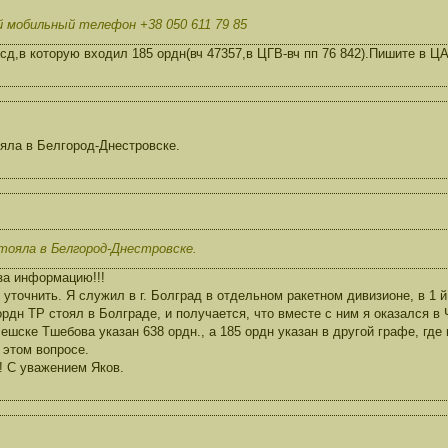
й мобильный телефон +38 050 611 79 85
сд,в которую входил 185 ордн(вч 47357,в ЦГВ-вч пп 76 842).Пишите в
яла в Белгород-Днестровске.
тояла в Белгород-Днестровске.
за информацию!!!
 уточнить. Я служил в г. Болград в отдельном ракетном дивизионе, в 1 
ордн ТР стоял в Болграде, и получается, что вместе с ним я оказался 
ешске Тшебова указан 638 ордн., а 185 ордн указан в другой графе, где 
 этом вопросе.
! С уважением Яков.