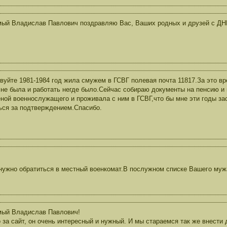
ый Владислав Павлович поздравляю Вас, Ваших родных и друзей с ДН
вуйте 1981-1984 год жила смужем в ГСВГ полевая почта 11817.За это в
 не была и работать негде было.Сейчас собираю документы на пенсию и 
ной военнослужащего и проживала с ним в ГСВГ,что бы мне эти годы за
ься за подтверждением.Спасибо.
нужно обратиться в местный военкомат.В послужном списке Вашего мужа
мый Владислав Павлович!
 за сайт, он очень интересный и нужный. И мы стараемся так же внести