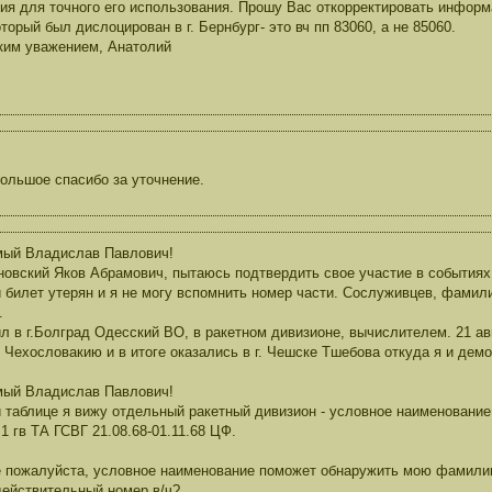
ия для точного его использования. Прошу Вас откорректировать инфор
оторый был дислоцирован в г. Бернбург- это вч пп 83060, а не 85060.
ким уважением, Анатолий
ольшое спасибо за уточнение.
мый Владислав Павлович!
новский Яков Абрамович, пытаюсь подтвердить свое участие в события
 билет утерян и я не могу вспомнить номер части. Сослуживцев, фамили
.
л в г.Болград Одесский ВО, в ракетном дивизионе, вычислителем. 21 авг
 Чехословакию и в итоге оказались в г. Чешске Тшебова откуда я и демо
мый Владислав Павлович!
 таблице я вижу отдельный ракетный дивизион - условное наименовани
 1 гв ТА ГСВГ 21.08.68-01.11.68 ЦФ.
 пожалуйста, условное наименование поможет обнаружить мою фамилию
действительный номер в/ч?