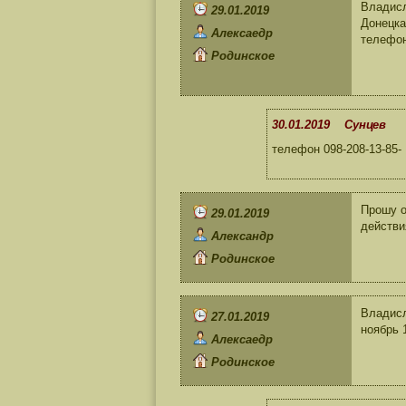
Владисл
29.01.2019
Донецка
Алексаедр
телефо
Родинское
30.01.2019 Сунцев
телефон 098-208-13-85-
Прошу о
29.01.2019
действи
Александр
Родинское
Владисл
27.01.2019
ноябрь 
Алексаедр
Родинское