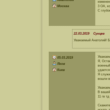
изменен
Москва
3 ОА, к
С глубо
22.03.2019 Сунцев
Уважаемый Анатолий! Б
Уважае
05.03.2019
Я, Оста
Яков
военный
Киев
удается
Я служи
вошли в
Уважае
В вашей
11 гв тд
Скажите
искать 