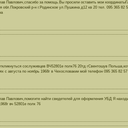
ав Павлович,спасибо за помощь.Вы просили оставить мои координатыГ
я обл.Покровский р-н г.Родинское ул.Пушкина д12 кв 20 тел. 095 365 82
на
ткликнуться сослуживцев ВЧ52801е полк76 20тд гСвентошув Польша,ко
ях с августа по ноябрь 1968г в Чехословакии мой телефон 095 365 82 57
ав Павлович,помогите найти сведетелей для оформления УБД Я находи
1968г вч 52801е полк 76