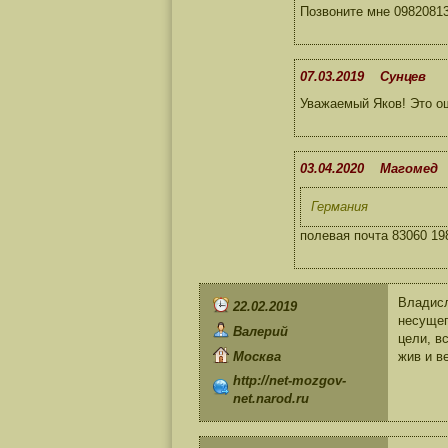
Позвоните мне 09820813
07.03.2019 Сунцев
Уважаемый Яков! Это о
03.04.2020 Магомед
Германия
полевая почта 83060 19
Владисл
22.02.2019
несущег
Валерий
цели, в
Москва
жив и в
http://net-mozgov-
net.narod.ru