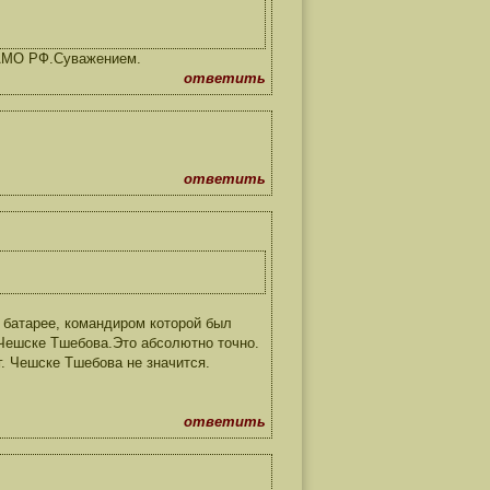
 ЦАМО РФ.Суважением.
ответить
ответить
й батарее, командиром которой был
в Чешске Тшебова.Это абсолютно точно.
г. Чешске Тшебова не значится.
ответить