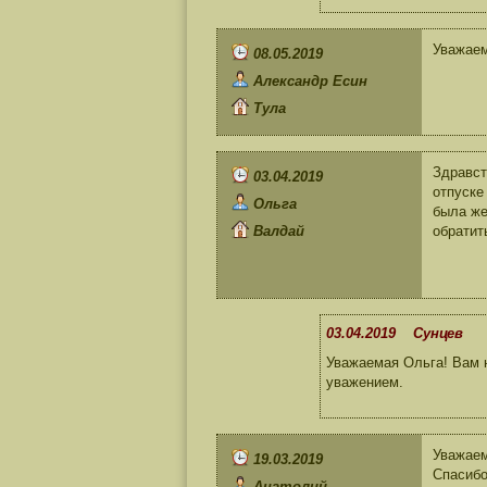
Уважаем
08.05.2019
Александр Есин
Тула
Здравст
03.04.2019
отпуске
Ольга
была же
Валдай
обратит
03.04.2019 Сунцев
Уважаемая Ольга! Вам 
уважением.
Уважае
19.03.2019
Спасибо
Анатолий