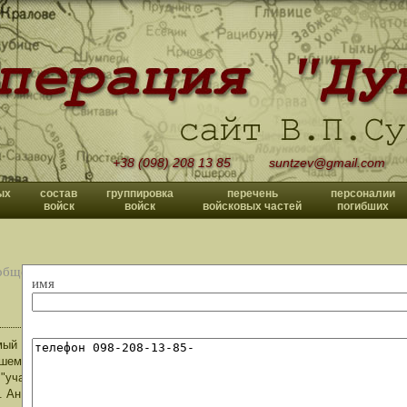
+38 (098) 208 13 85
suntzev@gmail.com
ых
состав
группировка
перечень
персоналии
войск
войск
войсковых частей
погибших
общений
имя
ый Владислав Павлович! Добрый день. Заглянул я тет на сайт Генерал
шемся в Государственной Думе РФ совещании по вопросу присвоения уч
 "участника боевых действий". Признаюсь честно, ничего нового не ожид
. Ан нет.... Оказалось, что там много такого, о чем и не догадывался. 