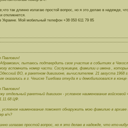
е,что так длинно излагаю простой вопрос, но я это делаю в надежде, чт
 и откликнется.
в Украине. Мой мобильный телефон +38 050 611 79 85
 Павлович!
 Абрамович, пытаюсь подтвердить свое участие в событиях в Чехосл
могу вспомнить номер части. Сослуживцев, фамилии и имена , которы
 Одесский ВО, в ракетном дивизионе, вычислителем. 21 августа 1968 
ге оказались в г. Чешске Тшебова откуда я и демобилизовался в конце 
 Павлович!
жу отдельный ракетный дивизион - условное наименование войсковой 
1.11.68 ЦФ.
 условное наименование поможет обнаружить мою фамилию в архиве г
р в/ч?
нно излагаю простой вопрос, но я это делаю в надежде, что кто-ниб