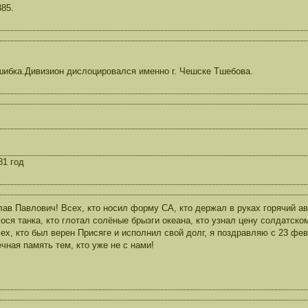
85.
шибка.Дивизион дислоцировался именно г. Чешске Тшебова.
81 год
ав Павлович! Всех, кто носил форму СА, кто держал в руках горячий ав
ося танка, кто глотал солёные брызги океана, кто узнал цену солдатском
сех, кто был верен Присяге и исполнил свой долг, я поздравляю с 23 фев
ечная память тем, кто уже не с нами!