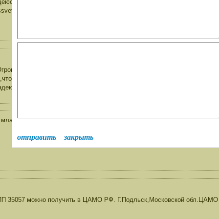
деюсь, и Вы найдете для себя немало любопытного. С уважением - Вале
assvet21-go.ru/index.php/19-novosti/328-krugly-stol-v-moskve
Огромное спасибо за ссылку и информацию.Круглый стол-это большая п
,что интернационалисты непризнанные УБД вышли на финишную прямую, 
адеюсь на положительный итог. С уважением,В.Сунцев
млада белослав пп35057 1968-70 г
отправить
закрыть
 ПП 35057 можно получить в ЦАМО РФ. Г.Подльск,Московской обл.ЦАМО