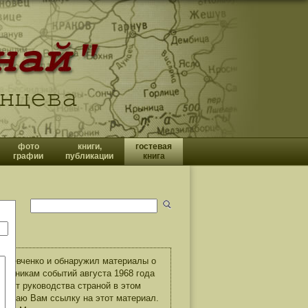
фото
книги,
гостевая
графии
публикации
книга
а Шевченко и обнаружил материалы о
астникам событий августа 1968 года
ал от руководства страной в этом
Высылаю Вам ссылку на этот материал.