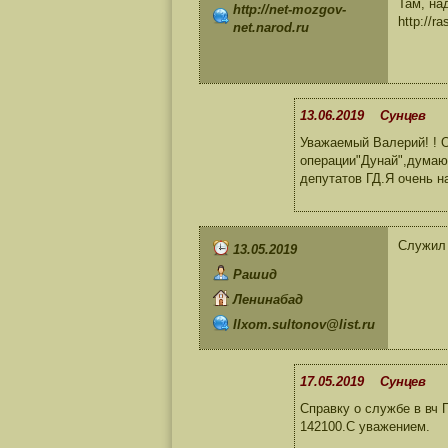
Там, на
http://net-mozgov-
http://r
net.narod.ru
13.06.2019 Сунцев
Уважаемый Валерий! ! 
операции"Дунай",думаю
депутатов ГД.Я очень н
Служил 
13.05.2019
Рашид
Ленинабад
Ilxom.sultonov@list.ru
17.05.2019 Сунцев
Справку о службе в вч
142100.С уважением.