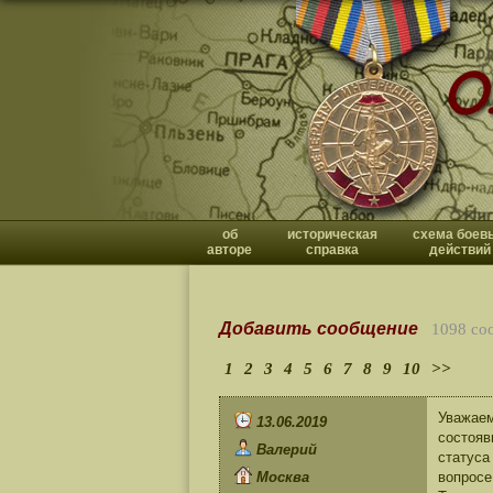
об
историческая
схема боев
авторе
справка
действий
Добавить сообщение
1098 со
1
2
3
4
5
6
7
8
9
10
>>
Уважаем
13.06.2019
состояв
Валерий
статуса
Москва
вопросе