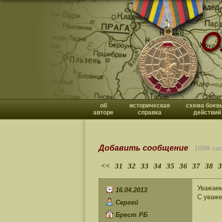
об
историческая
схема боев
авторе
справка
действий
Добавить сообщение
1098 со
<<
31
32
33
34
35
36
37
38
3
Уважаем
16.04.2013
С уваже
Сергей
Брест РБ