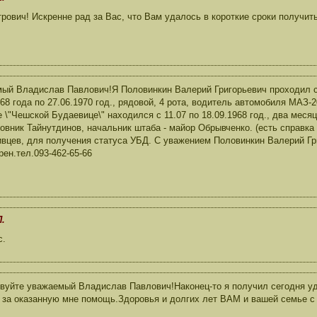
ович! Искренне рад за Вас, что Вам удалось в короткие сроки получит
ый Владислав Павлович!Я Половинкин Валерий Григорьевич проходил с
968 года по 27.06.1970 год., рядовой, 4 рота, водитель автомобиля МАЗ
е \"Чешской Будаевице\" находился с 11.07 по 18.09.1968 год., два месяц
овник Тайнутдинов, начальник штаба - майор Обрывченко. (есть справка
вцев, для получения статуса УБД. С уважением Половинкин Валерий Гр
рен.тел.093-462-65-66
.
с.
вуйте уважаемый Владислав Павлович!Наконец-то я получил сегодня 
 за оказанную мне помощь.Здоровья и долгих лет ВАМ и вашей семье с