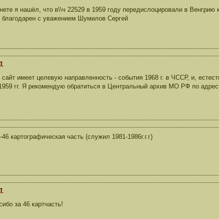
нете я нашёл, что в\\ч 22529 в 1959 году передислоцировали в Венгрию
 благодарен с уважением Шумилов Сергей
П.
сайт имеет целевую направленность - события 1968 г. в ЧССР, и, естест
959 гг. Я рекомендую обратиться в Центральный архив МО РФ по адресу:
-46 картографическая часть (служил 1981-1986г.г.г)
П.
ибо за 46 картчасть!