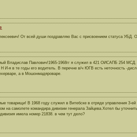
П.
ексеевич! От всей души поздравляю Вас с присвоением статуса УБД. О
ый Владислав Павлович!1965-1968гг я служил в 421 ОИСАПБ 254 МСД.
 Н И-я в те годы его водитель. В перечне в/ч ЮГВ есть неточность -дис
херваре, а в Мошонмадяроваре.
ые товарищи! В 1968 году служил в Витебске в отряде управления 3-ей
ом на самолете командира дивизии генерала Зайцева.Хотел бы уточнить
 дивизия имела номер 21838. в чем тут дело?