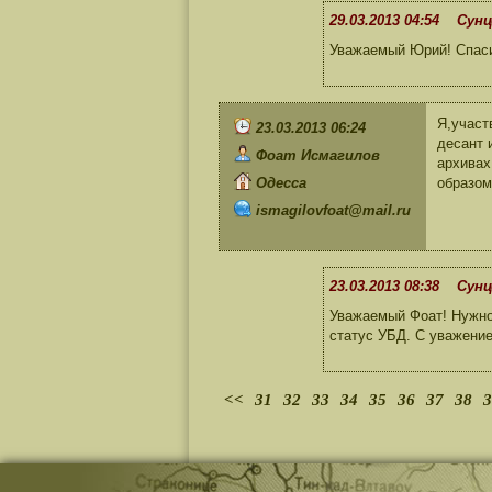
29.03.2013 04:54 Сунц
Уважаемый Юрий! Спаси
Я,участ
23.03.2013 06:24
десант 
Фоат Исмагилов
архивах
Одесса
образом
ismagilovfoat@mail.ru
23.03.2013 08:38 Сунц
Уважаемый Фоат! Нужно 
статус УБД. С уважени
<<
31
32
33
34
35
36
37
38
3