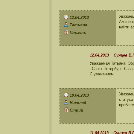
Уважаем
12.04.2013
Аминева
Татьяна
найти а
Пльзень
12.04.2013 Сунцев В.
Уважаемая Татьяна! 
г.Санкт-Петербург, Лаза
С уважением.
Уважаем
10.04.2013
статуса
Николай
проблем
Стрий
11.04.2013 Сунцев В.П