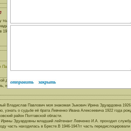
П
 только добавить к предыдущему письму. Войсковая часть 22529 - это 3
иадивизии, дивизия и полк постоянно дислоцировались на аэродроме Ко
 1974г.
Павлович, спасибо что не оставили моё письмо без внимания и спасиб
ой дед Набок Николай Данилович служил в этой части 22529. К сожеле
отправить
закрыть
чь, но могу поделится любой информацией
ый Владислав Павлович моя знакомая Зыкович Ирина Эдуардовна 1926 
о, узнать о судьбе её брата Левченко Ивана Алексеевича 1922 года ро
овский район Полтавской области.
 Ирины Эдуардовны младший лейтенант Левченко И.А. проходил службу в
году часть находилась в Бресте.В 1946-1947гг часть передислоцировали