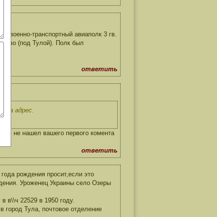
74 военно-транспортный авиаполк 3 гв.
лково (под Тулой). Полк был
ответить
о за адрес.
ниию не нашел вашего первого комента
ответить
года рождения просит,если это
ждения. Уроженец Украины село Озеры
 в\\ч 22529 в 1950 году.
 в город Тула, почтовое отделение