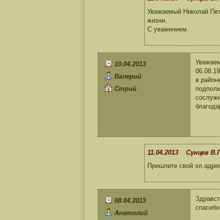
Уважаемый Николай Петр
жизни.
С уважением.
Уважаем
10.04.2013
06.08.1
Валерий
в район
Стрий
подполк
сослужи
благода
11.04.2013 Сунцев В.П
Пришлите свой эл.адре
Здравст
08.04.2013
спасибо
Анатолий