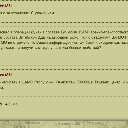
ев В.П.
бо за уточнение. С уважением.
вовал в операции Дунай в составе 194 -го(вч 15474) военно-транспортно
из состава Витебской ВДД на аэродром Брно. Но по сведениям ЦА МО Р
 МО не отражено.По Вашей информации мы там были и входили как част
 доказать и получить статус участника боевых действий?
ев В.П.
написать в ЦАМО Республики Узбекистан, 700000, г. Ташкент, центр. И 
ем.
9
40
>>