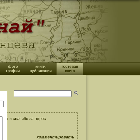
фото
книги,
гостевая
графии
публикации
книга
ния и спасибо за адрес.
комментировать