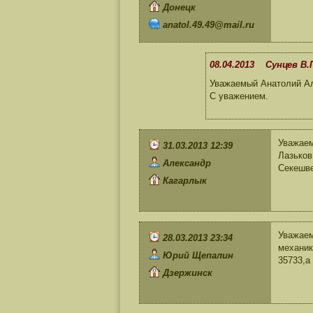
Донецк
anatol.49.49@mail.ru
08.04.2013 Сунцев В.
Уважаемый Анатолий Ал
С уважением.
Уважаем
31.03.2013 12:39
Лазьков
Александр
Секешве
Кагарлык
Уважаем
28.03.2013 23:34
механик
Юрий Щепалин
35733,а
Дзержинск