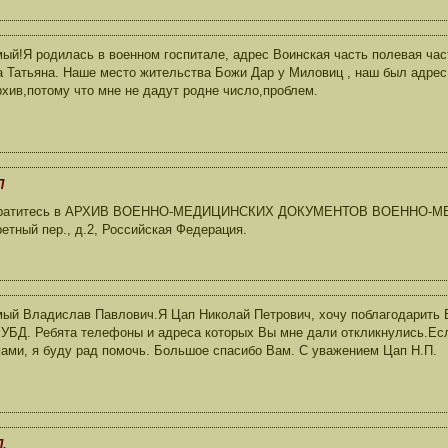
ый!Я родилась в военном госпитале, адрес Воинская часть полевая част
 Татьяна. Наше место жительства Божи Дар у Миловиц , наш был адрес
рхив,потому что мне не дадут родне число,проблем.
П
Обратитесь в АРХИВ ВОЕННО-МЕДИЦИНСКИХ ДОКУМЕНТОВ ВОЕННО-М
ретный пер., д.2, Российская Федерация.
ый Владислав Павлович.Я Цап Николай Петрович, хочу поблагодарить В
 УБД. Ребята телефоны и адреса которых Вы мне дали откликнулись.Ес
ами, я буду рад помочь. Большое спасибо Вам. С уважением Цап Н.П.
.