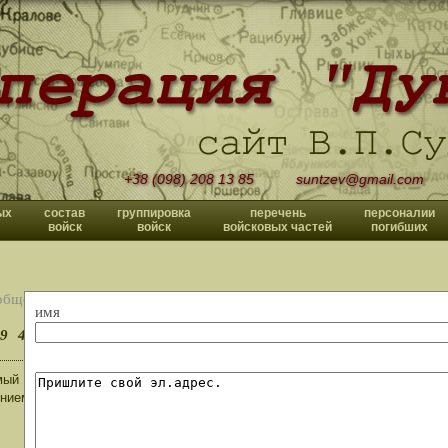
+38 (098) 208 13 85
suntzev@gmail.com
ых
состав
группировка
перечень
персоналии
войск
войск
войсковых частей
погибших
общений
имя
9
40
>>
ый Владислав Павлович, спасибо что не оставили моё письмо без внима
нием Сергей