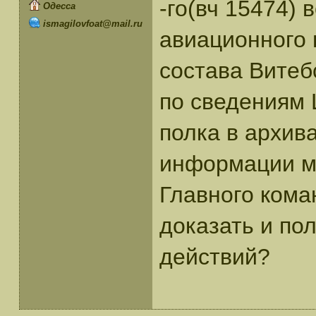
-го(вч 15474) 
Одесса
ismagilovfoat@mail.ru
авиационного 
состава Витеб
по сведениям
полка в архив
информации мы
Главного кома
доказать и по
действий?