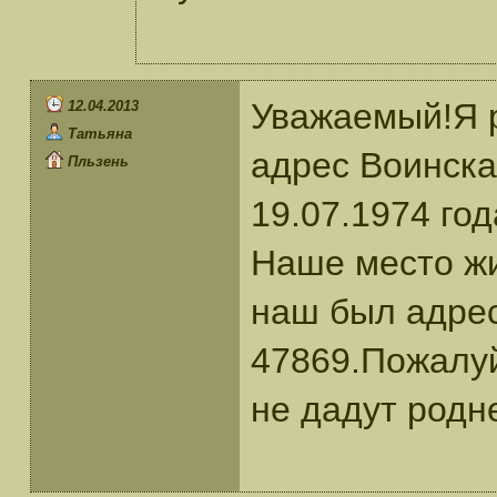
Уважаемый!Я р
12.04.2013
Татьяна
адрес Воинска
Пльзень
19.07.1974 го
Наше место жи
наш был адрес
47869.Пожалуй
не дадут родн