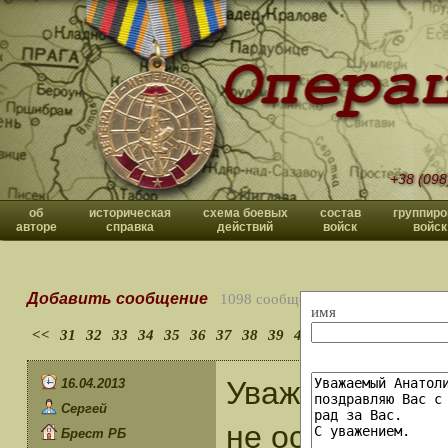
+38 (098
об
историческая
схема боевых
состав
группиро
авторе
справка
действий
войск
войск
Добавить сообщение
1098 сообщений
имя
<<
31
32
33
34
35
36
37
38
39
40
>>
Уважаемый Вла
16.04.2013
Сергей
не оставили м
Брест РБ