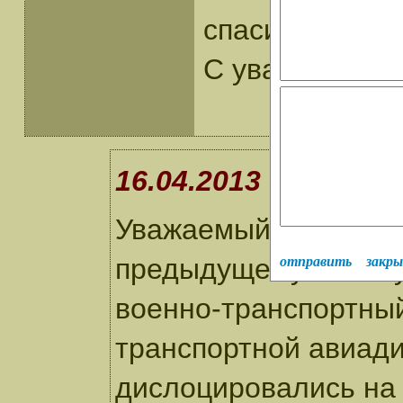
спасибо за ад
С уважением 
16.04.2013 Сунцев
Уважаемый Сергей! М
предыдущему письму.
отправить
закр
военно-транспортный
транспортной авиади
дислоцировались на 