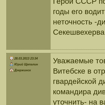
Герой СССР по
годы его води
неточность -д
Секешвехерва
Уважаемые тов
28.03.2013 23:34
Юрий Щепалин
Витебске в от
Дзержинск
гвардейской д
командира див
уточнить- на 