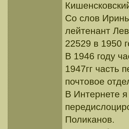
Кишенсковский
Со слов Ирин
лейтенант Левч
22529 в 1950 г
В 1946 году ч
1947гг часть 
почтовое отде
В Интернете я 
передислоциро
Поликанов.