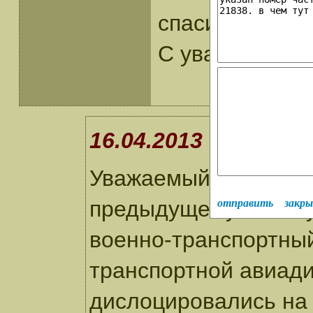
спасибо за ад
С уважением 
16.04.2013 Сунцев
Уважаемый Сергей! М
предыдущему письму.
отправить
закр
военно-транспортный
транспортной авиади
дислоцировались на 