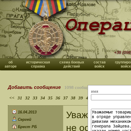
+38 (098
об
историческая
схема боевых
состав
группиро
авторе
справка
действий
войск
войск
Добавить сообщение
1098 сообщений
имя
<<
31
32
33
34
35
36
37
38
39
40
>>
Уважаемый Вла
16.04.2013
Сергей
не оставили м
Брест РБ