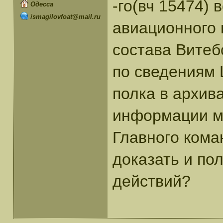
-го(вч 15474) 
Одесса
ismagilovfoat@mail.ru
авиационного 
состава Витеб
по сведениям
полка в архив
информации мы
Главного кома
доказать и по
действий?