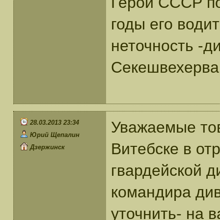
Герой СССР по
годы его води
неточность -д
Секешвехерва
Уважаемые тов
28.03.2013 23:34
Юрий Щепалин
Витебске в от
Дзержинск
гвардейской д
командира див
уточнить- на 