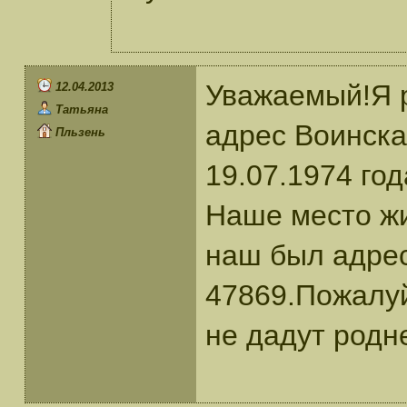
Уважаемый!Я р
12.04.2013
Татьяна
адрес Воинска
Пльзень
19.07.1974 го
Наше место жи
наш был адрес
47869.Пожалуй
не дадут родн