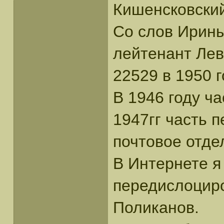
Кишенсковский
Со слов Ирин
лейтенант Левч
22529 в 1950 г
В 1946 году ч
1947гг часть 
почтовое отде
В Интернете я 
передислоциро
Поликанов.