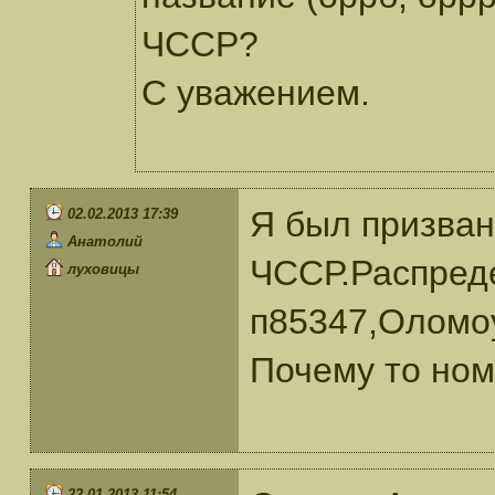
ЧССР?
С уважением.
Я был призван
02.02.2013 17:39
Анатолий
ЧССР.Распреде
луховицы
п85347,Оломоу
Почему то ном
22.01.2013 11:54