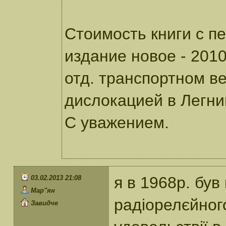
Стоимость книги с п
издание новое - 2010
отд. транспортном ве
дислокацией в Легни
С уважением.
я в 1968р. бу
03.02.2013 21:08
Мар"ян
радіорелєйного
Завидче