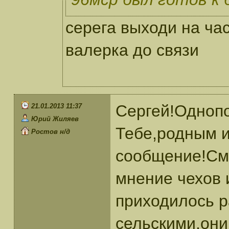
серега выходи на ча
валерка до связи
Сергей!Одноп
21.01.2013 11:37
Юрий Жиляев
Тебе,родным и
Ростов н/д
сообщение!Смо
мнение чехов 
приходилось р
сельскими,они