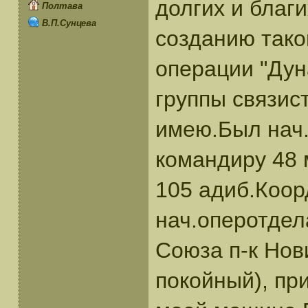
долгих и благи
Полтава
В.П.Сунцева
созданию тако
операции "Дун
группы связис
имею.Был нач.
командиру 48 
105 адиб.Коо
нач.оперотдел
Союза п-к Нов
покойный), пр