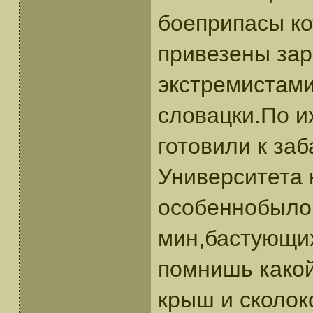
боеприпасы к
привезены зар
экстремистами
словацки.По и
готовили к заб
Университета 
особеннобыло
мин,бастующих
помнишь какой
крыш и сколок