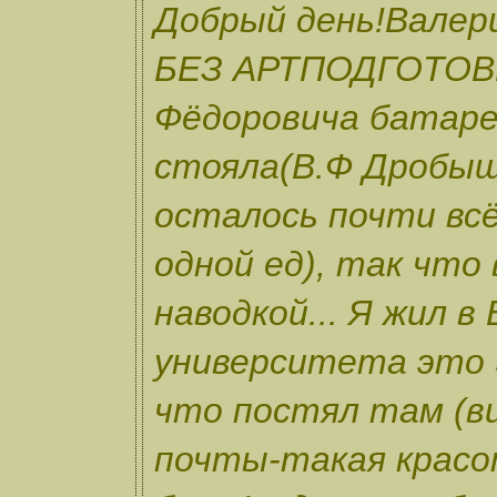
Добрый день!Валери
БЕЗ АРТПОДГОТОВКИ
Фёдоровича батаре
стояла(В.Ф Дробыш
осталось почти всё
одной ед), так что
наводкой... Я жил в
университета это 
что постял там (в
почты-такая крас