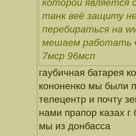
которой является 
танк веё защиту не
перебираться на ww
мешаем работать 
7мср 96мсп
гаубичная батарея к
кононенко мы были 
телецентр и почту зе
нами прапор казах г
мы из донбасса