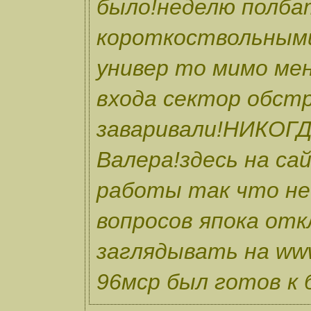
было!неделю полба
короткоствольными
универ то мимо мен
входа сектор обст
заваривали!НИКОГД
Валера!здесь на са
работы так что не
вопросов япока от
заглядывать на www
96мср был готов к 