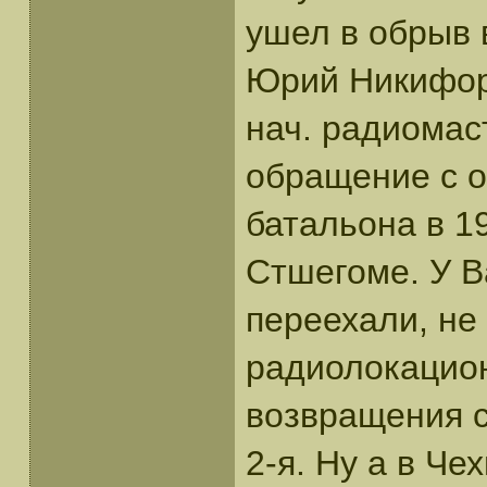
ушел в обрыв 
Юрий Никифо
нач. радиомас
обращение с о
батальона в 1
Стшегоме. У В
переехали, не
радиолокацион
возвращения с
2-я. Ну а в Че