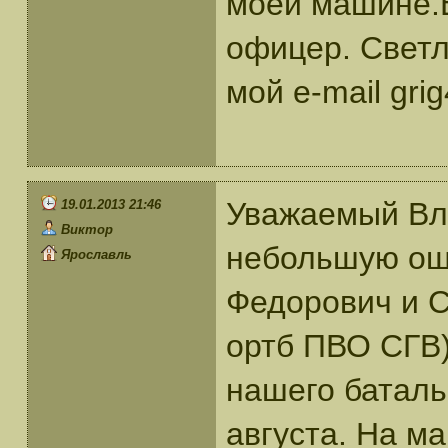
моей машине.
офицер. Светл
мой e-mail gri
Уважаемый Вл
19.01.2013 21:46
Виктор
небольшую ош
Ярославль
Федорович и С
ортб ПВО СГВ)
нашего батальо
августа. На м