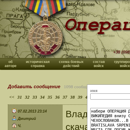
+38 (098
об
историческая
схема боевых
состав
группиро
авторе
справка
действий
войск
войск
Добавить сообщение
1098 сообщений
имя
<<
31
32
33
34
35
36
37
38
39
40
>>
Владислав Пав
07.02.2013 23:14
Дмитрий
скачать книгу
Ч.