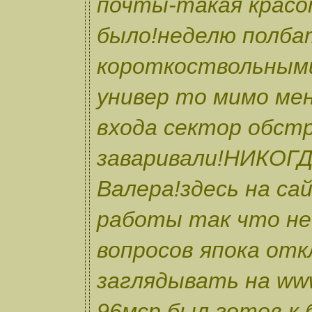
почты-такая крас
было!неделю полба
короткоствольными
универ то мимо мен
входа сектор обст
заваривали!НИКОГД
Валера!здесь на са
работы так что не
вопросов япока от
заглядывать на www
96мср был готов к 