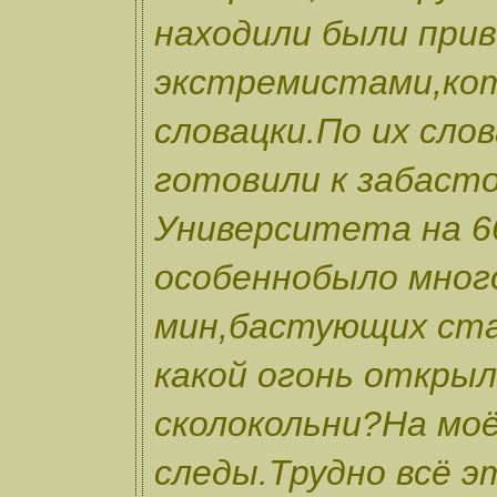
находили были прив
экстремистами,кот
словацки.По их сло
готовили к забасто
Университета на 66
особеннобыло мно
мин,бастующих ста
какой огонь открыл
сколокольни?На мо
следы.Трудно всё э