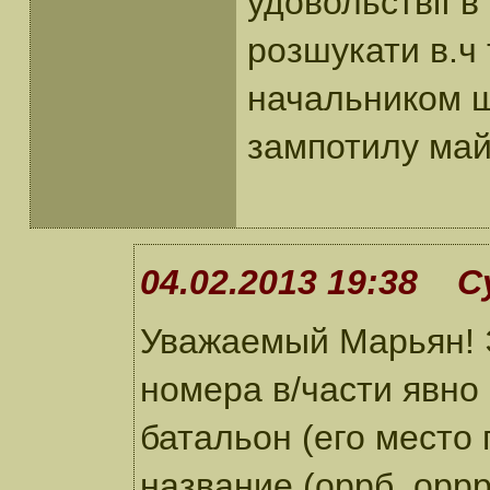
удовольствії 
розшукати в.ч 
начальником ш
зампотилу май
04.02.2013 19:38 С
Уважаемый Марьян! 
номера в/части явно
батальон (его место 
название (оррб, оррр