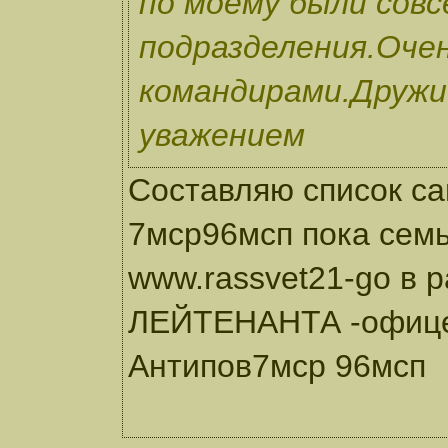
по моему были совс
подразделения.Очен
командирами.Дружи
уважением
Составляю список са
7мср96мсп пока сем
www.rassvet21-go в
ЛЕЙТЕНАНТА -офице
Антипов7мср 96мсп