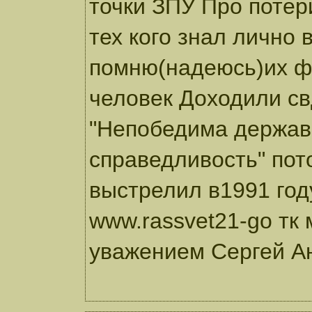
точки ЗПУ Про потер
тех кого знал лично
помню(надеюсь)их фа
человек Доходили св
"Непобедима держав
справедливость" пот
выстрелил в1991 год
www.rassvet21-go тк
уважением Сергей А