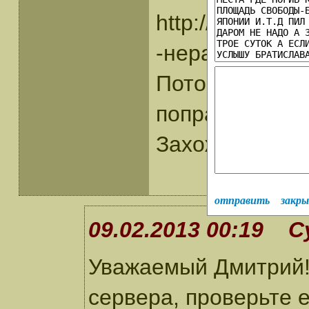
http://www.duna
-нерабочая!
Потому скачат
поправить?
Захожу из Моз
отправить
закр
09.02.2013 00:19 С
Уважаемый Дмитрий!
сервера, проверьте 