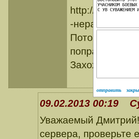
http://www.duna
-нерабочая!
Потому скачат
поправить?
Захожу из Моз
отправить
закр
09.02.2013 00:19 С
Уважаемый Дмитрий!
сервера, проверьте 