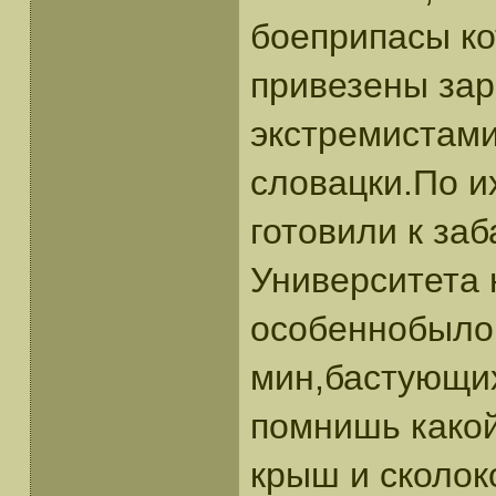
боеприпасы к
привезены зар
экстремистами
словацки.По и
готовили к заб
Университета 
особеннобыло
мин,бастующих
помнишь какой
крыш и сколок