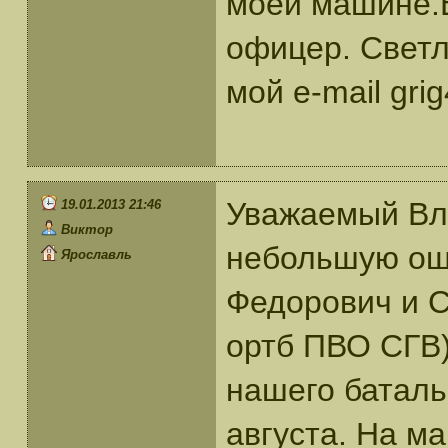
моей машине.
офицер. Светл
мой e-mail gri
Уважаемый Вл
19.01.2013 21:46
Виктор
небольшую ош
Ярославль
Федорович и С
ортб ПВО СГВ)
нашего батальо
августа. На м