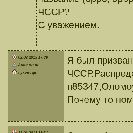
ЧССР?
С уважением.
Я был призван
02.02.2013 17:39
Анатолий
ЧССР.Распреде
луховицы
п85347,Оломоу
Почему то ном
22.01.2013 11:54