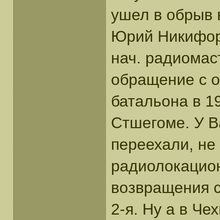
ушел в обрыв 
Юрий Никифо
нач. радиомас
обращение с о
батальона в 1
Стшегоме. У В
переехали, не
радиолокацион
возвращения с
2-я. Ну а в Че