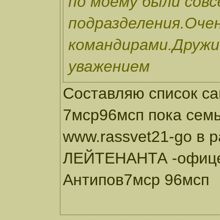
по моему были совс
подразделения.Очен
командирами.Дружи
уважением
Составляю список са
7мср96мсп пока сем
www.rassvet21-go в
ЛЕЙТЕНАНТА -офице
Антипов7мср 96мсп