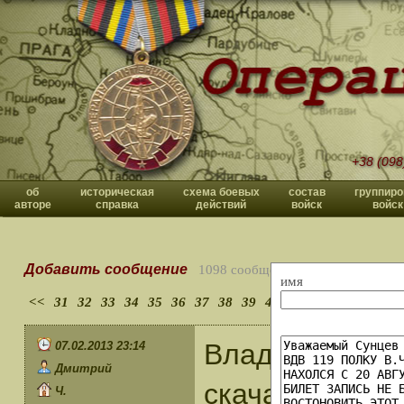
+38 (098
об
историческая
схема боевых
состав
группиро
авторе
справка
действий
войск
войск
Добавить сообщение
1098 сообщений
имя
<<
31
32
33
34
35
36
37
38
39
40
>>
Владислав Пав
07.02.2013 23:14
Дмитрий
скачать книгу
Ч.