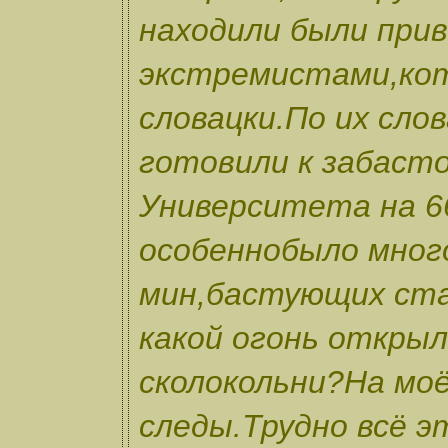
находили были прив
экстремистами,кот
словацки.По их сло
готовили к забасто
Университета на 66
особеннобыло мно
мин,бастующих ста
какой огонь открыл
сколокольни?На мо
следы.Трудно всё э