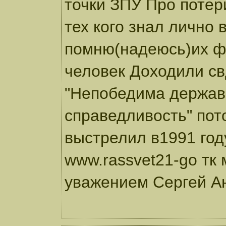
точки ЗПУ Про потер
тех кого знал лично
помню(надеюсь)их фа
человек Доходили св
"Непобедима держав
справедливость" пот
выстрелил в1991 год
www.rassvet21-go тк
уважением Сергей А