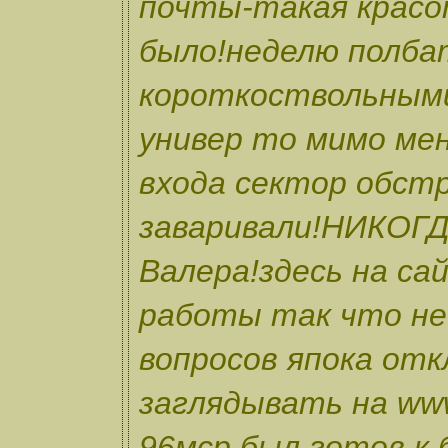
почты-такая крас
было!неделю полба
короткоствольными
универ то мимо мен
входа сектор обст
заваривали!НИКОГД
Валера!здесь на са
работы так что не
вопросов япока от
заглядывать на www
96мср был готов к 