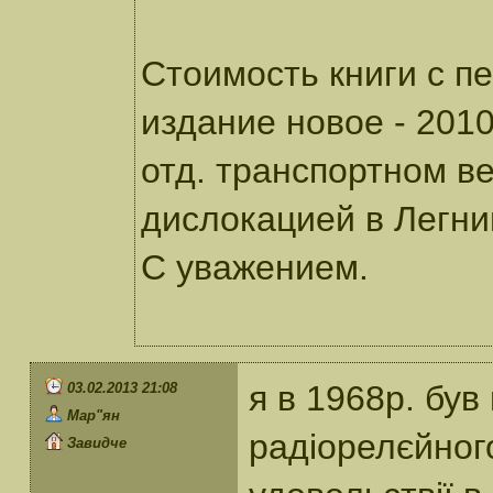
Стоимость книги с п
издание новое - 2010
отд. транспортном ве
дислокацией в Легни
С уважением.
я в 1968р. бу
03.02.2013 21:08
Мар"ян
радіорелєйного
Завидче