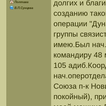
долгих и благи
Полтава
В.П.Сунцева
созданию тако
операции "Дун
группы связис
имею.Был нач.
командиру 48 
105 адиб.Коо
нач.оперотдел
Союза п-к Нов
покойный), пр