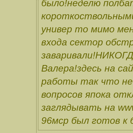
было!неделю полба
короткоствольными
универ то мимо мен
входа сектор обст
заваривали!НИКОГД
Валера!здесь на са
работы так что не
вопросов япока от
заглядывать на www
96мср был готов к 