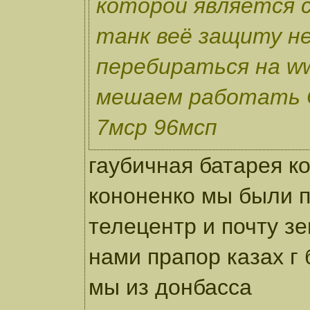
которой является 
танк веё защиту не
перебираться на ww
мешаем работать 
7мср 96мсп
гаубичная батарея к
кононенко мы были 
телецентр и почту зе
нами прапор казах г
мы из донбасса