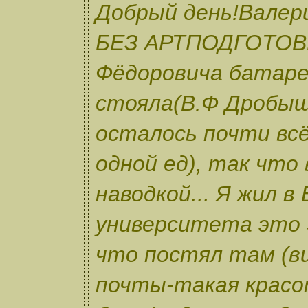
Добрый день!Валери
БЕЗ АРТПОДГОТОВКИ
Фёдоровича батаре
стояла(В.Ф Дробыш
осталось почти всё
одной ед), так что
наводкой... Я жил в
университета это 
что постял там (в
почты-такая крас