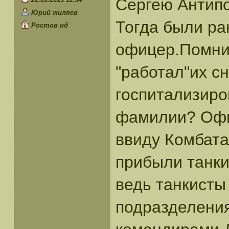
Сергею Антип
Юрий жиляев
Тогда были ра
Ростов нд
офицер.Помни
"работал"их с
госпитализиро
фамилии? Офи
ввиду Комбата
прибыли танки
ведь танкисты
подразделения