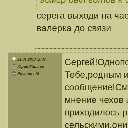
серега выходи на ча
валерка до связи
Сергей!Одноп
21.01.2013 11:37
Юрий Жиляев
Тебе,родным и
Ростов н/д
сообщение!Смо
мнение чехов 
приходилось р
сельскими,они