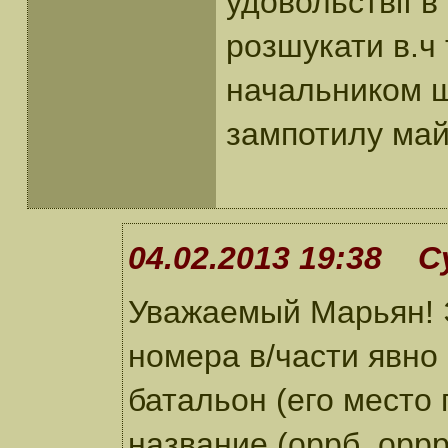
удовольствії 
розшукати в.ч 
начальником ш
зампотилу май
04.02.2013 19:38 С
Уважаемый Марьян! 
номера в/части явно
батальон (его место 
название (оррб, оррр