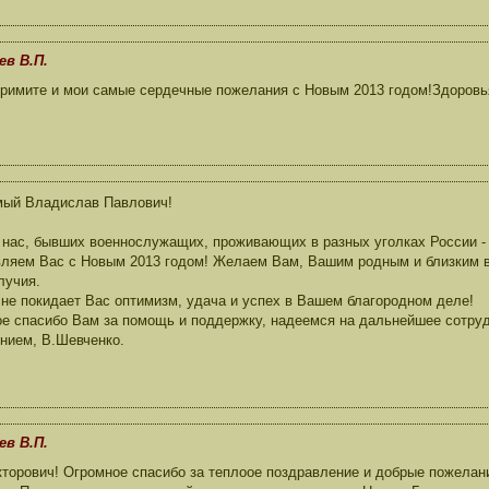
ев В.П.
имите и мои самые сердечные пожелания с Новым 2013 годом!Здоровья,
мый Владислав Павлович!
 нас, бывших военнослужащих, проживающих в разных уголках России - 
ляем Вас с Новым 2013 годом! Желаем Вам, Вашим родным и близким в
лучия.
 не покидает Вас оптимизм, удача и успех в Вашем благородном деле!
е спасибо Вам за помощь и поддержку, надеемся на дальнейшее сотруд
нием, В.Шевченко.
ев В.П.
торович! Огромное спасибо за теплоое поздравление и добрые пожелан