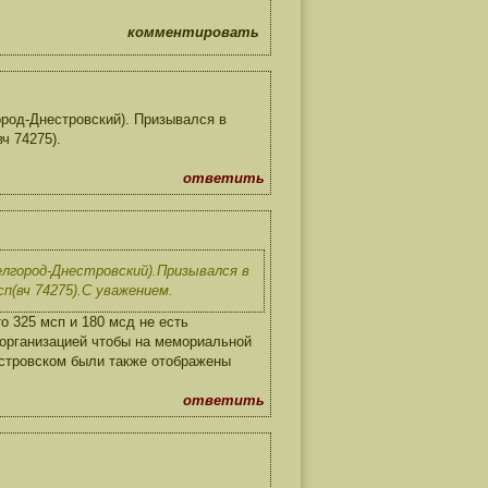
комментировать
ород-Днестровский). Призывался в
ч 74275).
ответить
елгород-Днестровский).Призывался в
п(вч 74275).С уважением.
о 325 мсп и 180 мсд не есть
 организацией чтобы на мемориальной
нестровском были также отображены
ответить