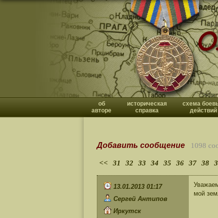
об
историческая
схема боев
авторе
справка
действий
Добавить сообщение
1098 со
<<
31
32
33
34
35
36
37
38
3
Уважаем
13.01.2013 01:17
мой зем
Сергей Антипов
Иркутск