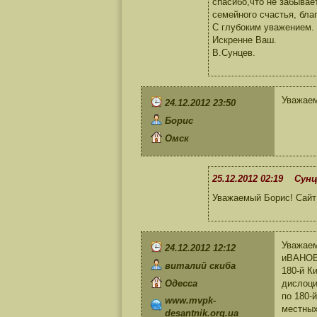
спасибо,что не забывае
семейного счастья, бла
С глубоким уважением.
Искренне Ваш.
В.Сунцев.
Уважаем
24.12.2012 23:50
Борис
Омск
25.12.2012 02:19 Сунц
Уважаемый Борис! Сайт
Уважае
24.12.2012 12:12
иВАНОВИ
виталий скиба
180-й К
Одесса
дислоци
по 180-
www.mvpk-
местных
desantnik.org.ua