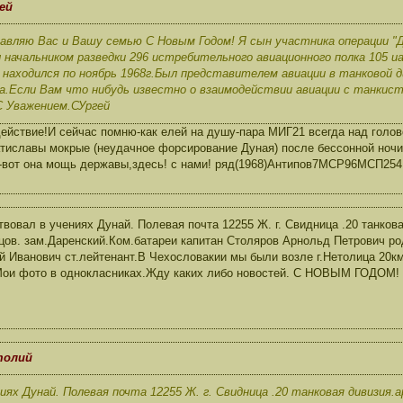
ей
авляю Вас и Вашу семью С Новым Годом! Я сын участника операции "
начальником разведки 296 истребительного авиационного полка 105 иа
 находился по ноябрь 1968г.Был представителем авиации в танковой д
ка.Если Вам что нибудь известно о взаимодействии авиации с танкис
 Уважением.СУргей
йствие!И сейчас помню-как елей на душу-пара МИГ21 всегда над головой
тиславы мокрые (неудачное форсирование Дуная) после бессонной ночи,
х-вот она мощь державы,здесь! с нами! ряд(1968)Антипов7МСР96МСП2
твовал в учениях Дунай. Полевая почта 12255 Ж. г. Свидница .20 танков
цов. зам.Даренский.Ком.батареи капитан Столяров Арнольд Петрович р
й Иванович ст.лейтенант.В Чехословакии мы были возле г.Нетолица 20к
Мои фото в однокласниках.Жду каких либо новостей. С НОВЫМ ГОДОМ!
толий
иях Дунай. Полевая почта 12255 Ж. г. Свидница .20 танковая дивизия.а