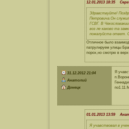
12.01.2013 18:35 Серг
Здравствуйте! Поздр
Петровича.Он служил 
ГСВГ. В Чехословакии
воз ле каково та зам
пожалуйста ответ. С
Отличное было взаимоде
патрулируем улицы Бра
порох,но смотрю в вер
Я учавс
31.12.2012 21:04
п.Ворон
Анатолий
Геннади
Донецк
по1.11.
01.01.2013 13:59 Ана
Я учавствовал в учен