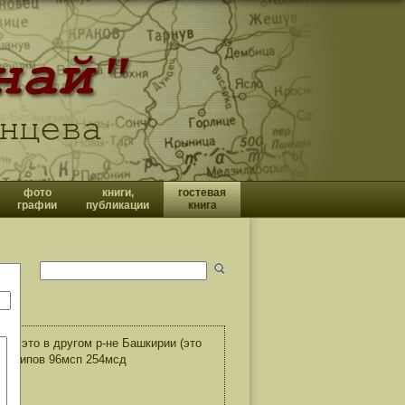
фото
книги,
гостевая
графии
публикации
книга
о это в другом р-не Башкирии (это
) Антипов 96мсп 254мсд