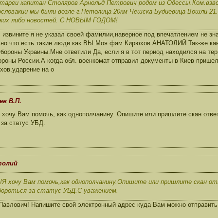
атареи капитан Столяров Арнольд Петрович родом из Одессы.Ком.взв
словакии мы были возле г.Нетолица 20км Чешска Будиевица Вошли 21.0
аких либо новостей. С НОВЫМ ГОДОМ!
извините я не указал своей фамилии,наверное под впечатлением не зн
ьно что есть такие люди как ВЫ.Моя фам.Кирюхов АНАТОЛИЙ.Так-же как
бороны Украины.Мне ответили Да, если я в тот период находился на те
роны России.А когда обл. военкомат отправил документы в Киев пришел
хов.ударение на о
ев В.П.
 хочу Вам помочь, как однополчанину. Опишите или пришлите скан отве
за cтатус УБД.
толий
Я хочу Вам помочь,как однополчанину.Опишите или пришлите скан о
бороться за cтатус УБД.С уважением.
авлович! Напишите свой электронный адрес куда Вам можно отправить