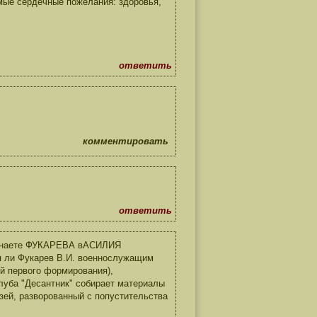
амые сердечные пожелания: здоровья,
ответить
комментировать
ответить
минаете ФУКАРЕВА вАСИЛИЯ
я ли Фукарев В.И. военнослужащим
-й первого формирования),
луба "Десантник" собирает материалы
узей, разворованный с попустительства