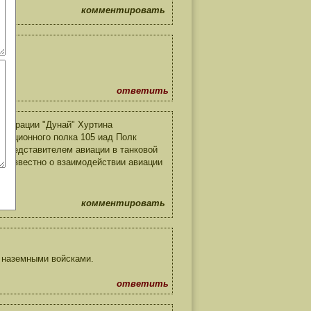
комментировать
ответить
операции "Дунай" Хуртина
виационного полка 105 иад Полк
л представителем авиации в танковой
дь известно о взаимодействии авиации
комментировать
 наземными войсками.
ответить