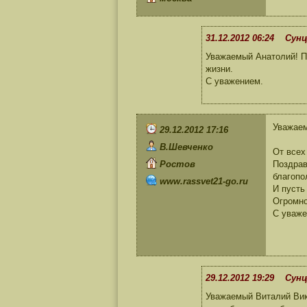
31.12.2012 06:24 Сунц
Уважаемый Анатолий! Пр
жизни.
С уважением.
Уважае
29.12.2012 17:16
В.Шевченко
От всех
Ростов
Поздрав
благопо
www.rassvet21-go.ru
И пусть
Огромно
С уваже
29.12.2012 19:29 Сунц
Уважаемый Виталий Вик