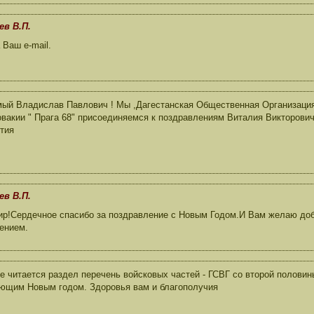
ев В.П.
Ваш e-mail.
ый Владислав Павлович ! Мы ,Дагестанская Общественная Организация
вакии " Прага 68" присоединяемся к поздравлениям Виталия Викторови
тия
ев В.П.
р!Сердечное спасибо за поздравление с Новым Годом.И Вам желаю добр
жением.
не читается раздел перечень войсковых частей - ГСВГ со второй полови
ющим Новым годом. Здоровья вам и благополучия