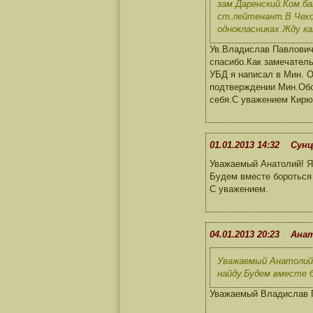
зам.Даренский.Ком.б
ст.лейтенант.В Чехо
однокласниках.Жду к
Ув.Владислав Павлович 
спасибо.Как замечател
УБД я написал в Мин. О
подтверждении Мин.Обо
себя.С уважением Кирю
01.01.2013 14:32 Сунц
Уважаемый Анатолий! Я
Будем вместе бороться 
С уважением.
04.01.2013 20:23 Ана
Уважаемый Анатолий!
найду.Будем вместе 
Уважаемый Владислав П