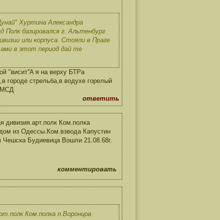
Дунай" Хуртина Александра
д Полк базировался г. Альтенбург
ивизии или корпуса. Стояли в Праге
тами в этот период дай те
 "висит''A я на верху БТРа
в городе стрельба,в водухе горелый
54МСД
ответить
ая дивизия.арт.полк Ком.полка
одом из Одессы.Ком.взвода Капустин
м Чешска Будиевица Вошли 21.08.68г.
комментировать
рт.полк Ком.полка п.Воронцов.