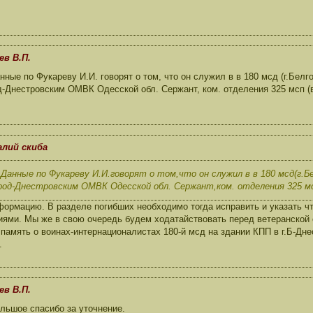
ев В.П.
ные по Фукареву И.И. говорят о том, что он служил в в 180 мсд (г.Белг
од-Днестровским ОМВК Одесской обл. Сержант, ком. отделения 325 мсп (в
алий скиба
анные по Фукареву И.И.говорят о том,что он служил в в 180 мсд(г.Б
род-Днестровским ОМВК Одесской обл. Сержант,ком. отделения 325 мс
ормацию. В разделе погибших необходимо тогда исправить и указать чт
иями. Мы же в свою очередь будем ходатайствовать перед ветеранской
 память о воинах-интернационалистах 180-й мсд на здании КПП в г.Б-Д
.
ев В.П.
льшое спасибо за уточнение.