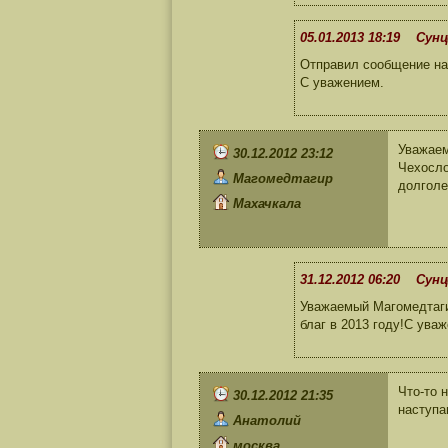
05.01.2013 18:19 Сунц
Отправил сообщение на 
С уважением.
Уважаем
30.12.2012 23:12
Чехосло
Магомедтагир
долголе
Махачкала
31.12.2012 06:20 Сунц
Уважаемый Магомедтаги
благ в 2013 году!С ува
Что-то 
30.12.2012 21:35
наступа
Анатолий
москва