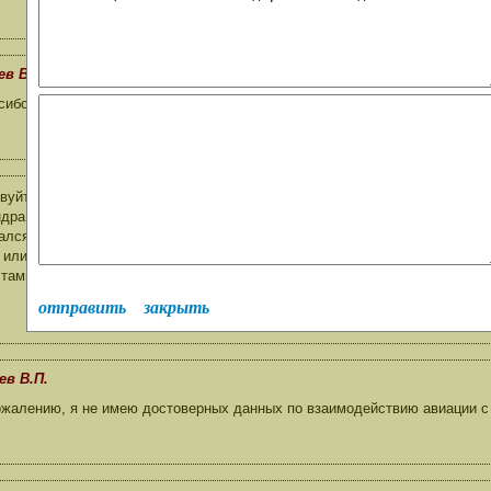
ев В.П.
ибо за уточнение.
вуйте! Поздравляю Вас и Вашу семью С Новым Годом! Я сын участника 
дра Петровича.Он служил начальником разведки 296 истребительного а
ался г. Альтенбург ГСВГ. В Чехословакии находился по ноябрь 1968г.Бы
 или корпуса. Стояли в Праге воз ле каково та замка.Если Вам что нибу
стами в этот период дай те пожалуйста ответ. С Уважением.СУргей
отправить
закрыть
ев В.П.
ожалению, я не имею достоверных данных по взаимодействию авиации с