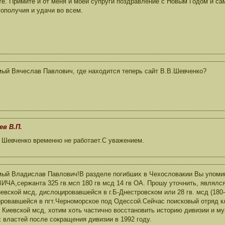
те. Примите и от меня и моей супруги поздравление с Новым Годом и с
гополучия и удачи во всем.
ый Вячеслав Павлович, где находится теперь сайт В.В.Шевченко?
ев В.П.
 Шевченко временно не работает.С уважением.
мый Владислав Павлович!В разделе погибших в Чехословакии Вы упо
ЧА,сержанта 325 гв.мсп 180 гв мсд 14 гв ОА. Прошу уточнить, являлс
иевской мсд, дислоцировавшейся в г.Б-Днестровском или 28 гв. мсд (180
ровавшейся в пгт.Черноморское под Одессой.Сейчас поисковый отряд к
й Киевской мсд, хотим хоть частично восстановить историю дивизии и м
 властей после сокращения дивизии в 1992 году.