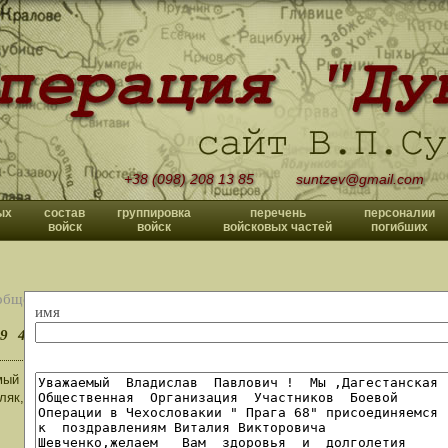
+38 (098) 208 13 85
suntzev@gmail.com
ых
состав
группировка
перечень
персоналии
войск
войск
войсковых частей
погибших
общений
имя
9
40
>>
ый Владислав Павлович!AхмадеевОА похоронен в Бекмурзино,Бакмурзин
ляк,одного призыва) в одном3мсб служили он в 9й я в7й мср ряд (1968г