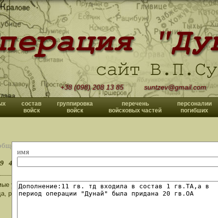
+38 (098) 208 13 85
suntzev@gmail.com
ых
состав
группировка
перечень
персоналии
войск
войск
войсковых частей
погибших
общений
имя
9
40
>>
ые участники боевых действий в Чехословакии! Кто помнит Руденко Ива
да, расскажите, пожалуйста, о нем.