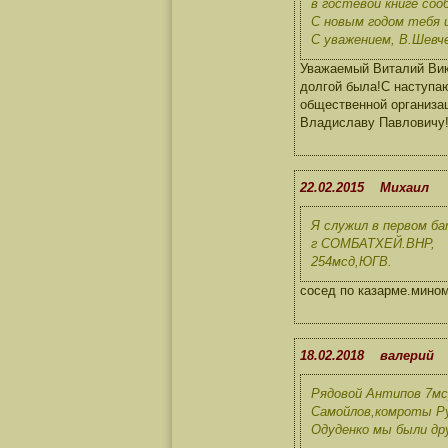
в гостевой книге сооб
С новым годом тебя 
С уважением, В.Шевче
Уважаемый Виталий Вик
долгой была!С наступа
общественной организац
Владиславу Павловичу!
22.02.2015 Михаил
Я служил в первом б
г СОМБАТХЕЙ.ВНР,
254мсд,ЮГВ.
сосед по казарме.мино
18.02.2018 валерий
Рядовой Антипов 7мср
Самойлов,комроты Ру
Одуденко мы были др