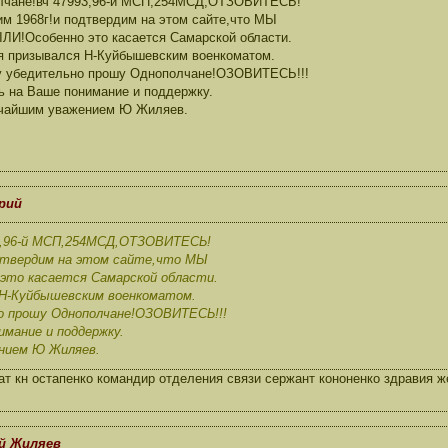
лчане!вч 47993,96-й МСП,254МСД,ОТЗОВИТЕСЬ!
м 1968г!и подтвердим на этом сайте,что МЫ
И!Особенно это касается Самарской области.
 я призывался Н-Куйбышевским военкоматом.
у убедительно прошу Однополчане!ОЗОВИТЕСЬ!!!
 на Ваше понимание и поддержку.
очайшим уважением Ю Жиляев.
ерий
93,96-й МСП,254МСД,ОТЗОВИТЕСЬ!
дтвердим на этом сайте,что МЫ
это касается Самарской области.
я Н-Куйбышевским военкоматом.
о прошу Однополчане!ОЗОВИТЕСЬ!!!
имание и поддержку.
нием Ю Жиляев.
ат кн остапенко командир отделения связи сержант кононенко здравия 
ий Жиляев