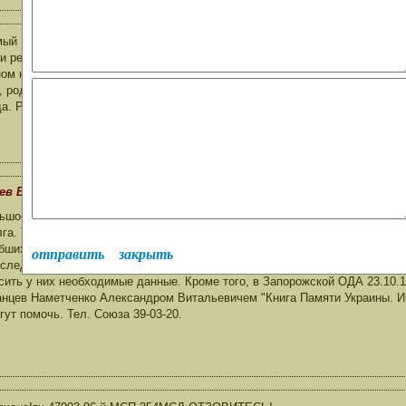
ый Владислав Петрович!Я работаю учителем в сельской школе, редакт
и решили написать статью о воине-интернационалисте, который погиб в Ч
ном найденном мной списке. Все, что мне известно, так это то, что его
, родился 14 октября 1949 года в селе Тарасовка Пологовского района З
да. Расстрелян из окна четвертого этажа. Родителей его уже нет, брат уе
ев В.П.
ьшое Вам спасибо за Ваше благородное стремление восстановить памят
га. То, что его нет в Книгах Памяти - это не моя вина, а наша общая бе
бших воинов, которые не вошли в официальные данные. По Руденко И.И. - 
отправить
закрыть
т следов, поэтому я и задержался с ответом. Вам надо обратиться в рай
сить у них необходимые данные. Кроме того, в Запорожской ОДА 23.10.
анцев Наметченко Александром Витальевичем "Книга Памяти Украины. Ин
гут помочь. Тел. Союза 39-03-20.