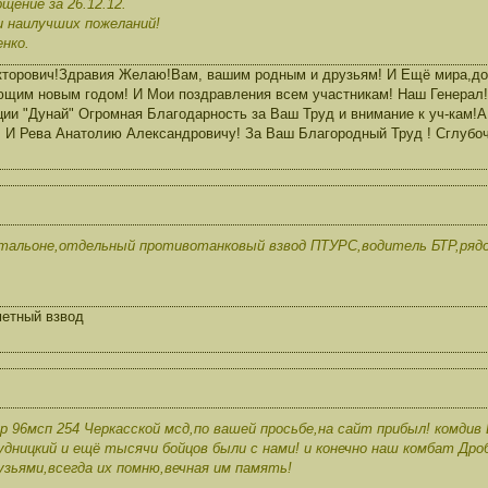
щение за 26.12.12.
и наилучших пожеланий!
нко.
торович!Здравия Желаю!Вам, вашим родным и друзьям! И Ещё мира,доб
ющим новым годом! И Мои поздравления всем участникам! Наш Генерал!
ии "Дунай" Огромная Благодарность за Ваш Труд и внимание к уч-кам!
 И Рева Анатолию Александровичу! За Ваш Благородный Труд ! Сглуб
атальоне,отдельный противотанковый взвод ПТУРС,водитель БТР,рядов
метный взвод
 96мсп 254 Черкасской мсд,по вашей просьбе,на сайт прибыл! комдив 
дницкий и ещё тысячи бойцов были с нами! и конечно наш комбат Дро
узьями,всегда их помню,вечная им память!