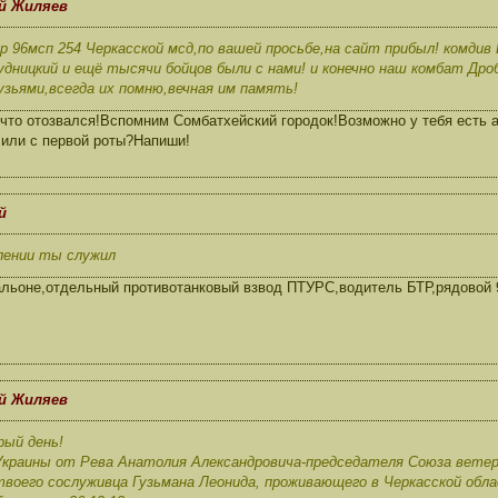
ий Жиляев
 96мсп 254 Черкасской мсд,по вашей просьбе,на сайт прибыл! комдив 
дницкий и ещё тысячи бойцов были с нами! и конечно наш комбат Дро
узьями,всегда их помню,вечная им память!
что отозвался!Вспомним Сомбатхейский городок!Возможно у тебя есть 
 или с первой роты?Напиши!
й
елении ты служил
льоне,отдельный противотанковый взвод ПТУРС,водитель БТР,рядовой 9
ий Жиляев
рый день!
Украины от Рева Анатолия Александровича-председателя Союза ветера
воего сослуживца Гузьмана Леонида, проживающего в Черкасской облас