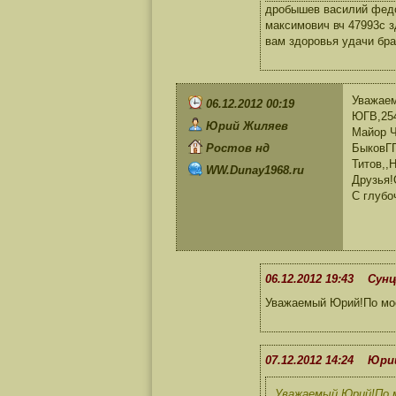
дробышев василий федо
максимович вч 47993с з
вам здоровья удачи бр
Уважае
06.12.2012 00:19
ЮГВ,254
Юрий Жиляев
Майор Ч
Ростов нд
БыковГ
Титов,,
WW.Dunay1968.ru
Друзья!
С глуб
06.12.2012 19:43 Сунц
Уважаемый Юрий!По моей
07.12.2012 14:24 Юр
Уважаемый Юрий!По мо