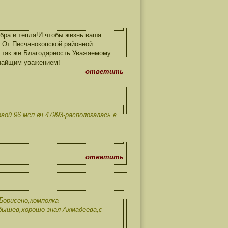
ра и тепла!И чтобы жизнь ваша
 От Песчанокопской районной
А так же Благодарность Уважаемому
очайщим уважением!
ответить
ой 96 мсп вч 47993-распологалась в
ответить
Борисено,комполка
бышев,хорошо знал Ахмадеева,с