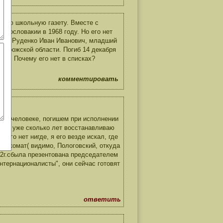
ирую школьную газету. Вместе с
ехословакии в 1968 году. Но его нет
 звали Руденко Иван Иванович, младший
апорожской области. Погиб 14 декабря
хал. Почему его нет в списках?
комментировать
ь о человеке, погишем при исполнении
да. Я уже сколько лет восстанавливаю
его нет нигде, я его везде искал, где
военкомат( видимо, Пологовский, откуда
12г.сбыла презентована председателем
тернационалисты", они сейчас готовят
ответить