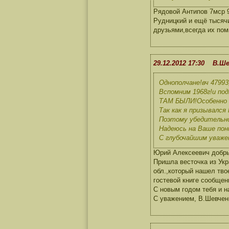
Рядовой Антипов 7мср 
Рудницкий и ещё тысяч
друзьями,всегда их пом
29.12.2012 17:30 В.Ш
Однополчане!вч 479
Вспомним 1968г!и по
ТАМ БЫЛИ!Особенно 
Так как я призывалс
Поэтому убедительн
Надеюсь на Ваше пон
С глубочайшим уваже
Юрий Алексеевич добры
Пришла весточка из Ук
обл.,который нашел тво
гостевой книге сообщени
С новым годом тебя и 
С уважением, В.Шевчен