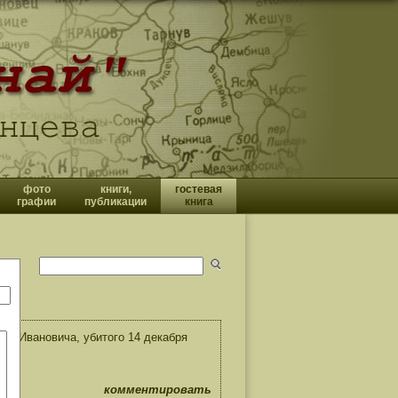
фото
книги,
гостевая
графии
публикации
книга
на Ивановича, убитого 14 декабря
комментировать