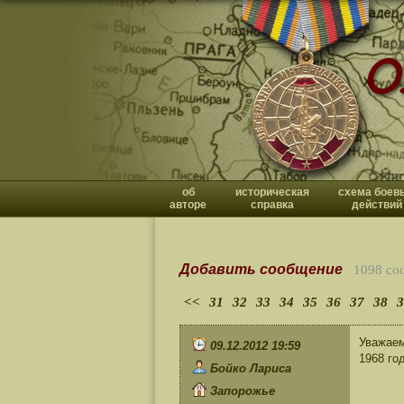
об
историческая
схема боев
авторе
справка
действий
Добавить сообщение
1098 со
<<
31
32
33
34
35
36
37
38
3
Уважаем
09.12.2012 19:59
1968 го
Бойко Лариса
Запорожье