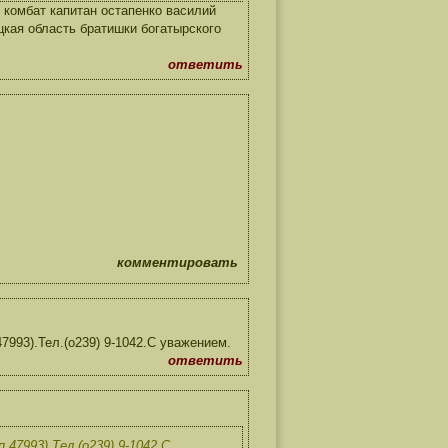
комбат капитан остапенко василий
цкая область братишки богатырского
ответить
комментировать
993).Тел.(о239) 9-1042.С уважением.
ответить
47993).Тел.(о239) 9-1042.С