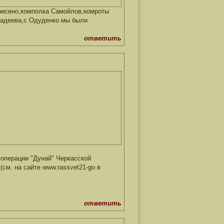
орисено,комполка Самойлов,комроты
мадеева,с Одуденко мы были
ответить
операции "Дунай" Черкасской
см. на сайте www.rassvet21-go в
ответить