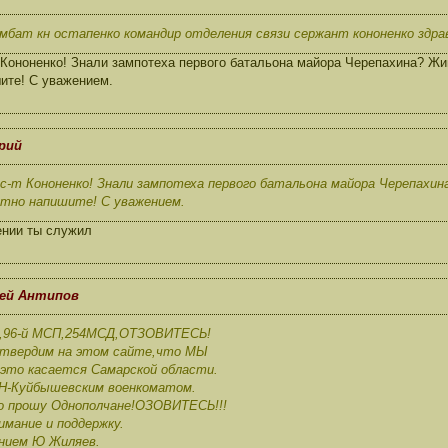
омбат кн остапенко командир отделения связи сержант кононенко здр
 Кононенко! Знали зампотеха первого батальона майора Черепахина? Жив
ите! С уважением.
ерий
-т Кононенко! Знали зампотеха первого батальона майора Черепахина
стно напишите! С уважением.
ении ты служил
гей Антипов
93,96-й МСП,254МСД,ОТЗОВИТЕСЬ!
дтвердим на этом сайте,что МЫ
это касается Самарской области.
я Н-Куйбышевским военкоматом.
о прошу Однополчане!ОЗОВИТЕСЬ!!!
имание и поддержку.
нием Ю Жиляев.