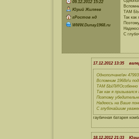
Однопо
09.12.2012 15:22
Вспомни
Юрий Жиляев
ТАМ БЫЛ
гРостов нд
Так как
Поэтом
WWW.Dunay1968.ru
Надеюсь
С глуб
17.12.2012 13:35 вал
Однополчане!вч 479
Вспомним 1968г!и по
ТАМ БЫЛИ!Особенно 
Так как я призывалс
Поэтому убедительн
Надеюсь на Ваше пон
С глубочайшим уваже
гаубичная батарея комб
18.12.2012 21:33 Юр