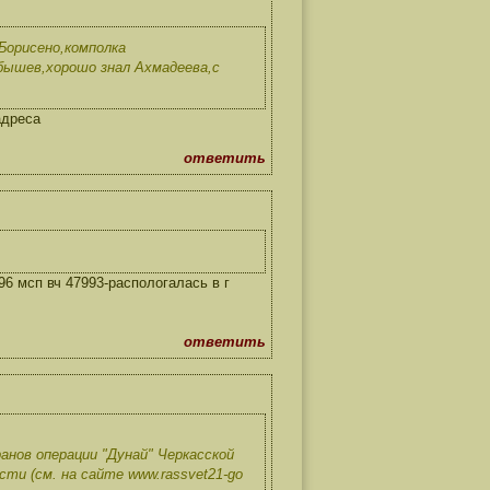
Борисено,комполка
бышев,хорошо знал Ахмадеева,с
адреса
ответить
6 мсп вч 47993-распологалась в г
ответить
нов операции "Дунай" Черкасской
ти (см. на сайте www.rassvet21-go