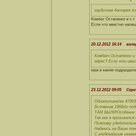
гаубичная батарея к
Комбат Остапенко и с-т
Если что ивестно напиш
20.12.2012 16:14 вал
Комбат Остапенко и с
адрес? Если что иве
юра в каком подраздел
23.12.2012 09:05 Сер
Однополчане!вч 479
Вспомним 1968г!и по
ТАМ БЫЛИ!Особенно 
Так как я призывалс
Поэтому убедительн
Надеюсь на Ваше пон
С глубочайшим уваже