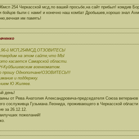
96мсп 254 Черкасской мсд,по вашей просьбе,на сайт прибыл! комдив Б
и бойцов были с нами! и конечно наш комбат Дробышев,хорошо знал Ах
ню,вечная им память!
евченко
93,96-й МСП,254МСД,ОТЗОВИТЕСЬ!
дтвердим на этом сайте,что МЫ
это касается Самарской области.
я Н-Куйбышевским военкоматом.
о прошу Однополчане!ОЗОВИТЕСЬ!!!
имание и поддержку.
нием Ю Жиляев.
й день!
раины от Рева Анатолия Александровича-председателя Союза ветеранов 
его сослуживца Гузьмана Леонида, проживающего в Черкасской области (
е за 26.12.12.
наилучших пожеланий!
ко.