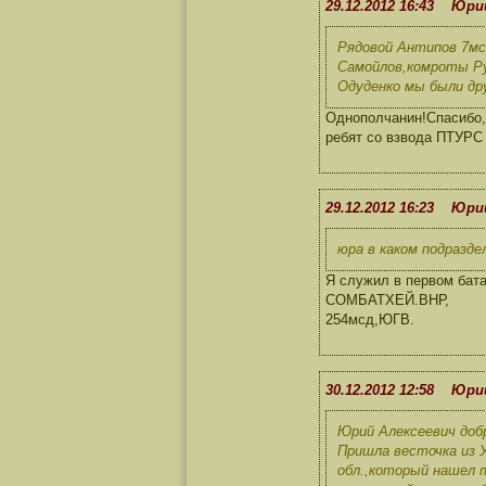
29.12.2012 16:43 Юр
Рядовой Антипов 7мср
Самойлов,комроты Ру
Одуденко мы были др
Однополчанин!Спасибо,
ребят со взвода ПТУРС
29.12.2012 16:23 Юри
юра в каком подразд
Я служил в первом бата
СОМБАТХЕЙ.ВНР,
254мсд,ЮГВ.
30.12.2012 12:58 Юр
Юрий Алексеевич доб
Пришла весточка из 
обл.,который нашел т