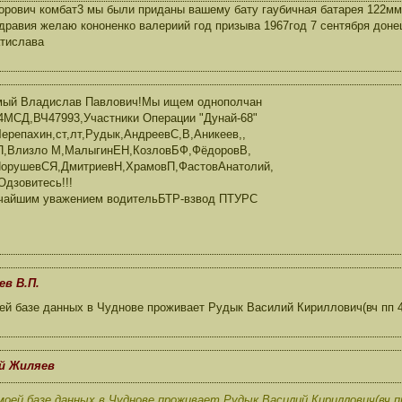
рович комбат3 мы были приданы вашему бату гаубичная батарея 122мм 
дравия желаю кононенко валериий год призыва 1967год 7 сентября доне
атислава
мый Владислав Павлович!Мы ищем однополчан
МСД,ВЧ47993,Участники Операции "Дунай-68"
ерепахин,ст,лт,Рудык,АндреевС,В,Аникеев,,
П,Влизло М,МалыгинЕН,КозловБФ,ФёдоровВ,
НорушевСЯ,ДмитриевН,ХрамовП,ФастовАнатолий,
Одзовитесь!!!
очайшим уважением водительБТР-взвод ПТУРС
ев В.П.
 базе данных в Чуднове проживает Рудык Василий Кириллович(вч пп 47
ий Жиляев
ей базе данных в Чуднове проживает Рудык Василий Кириллович(вч пп 