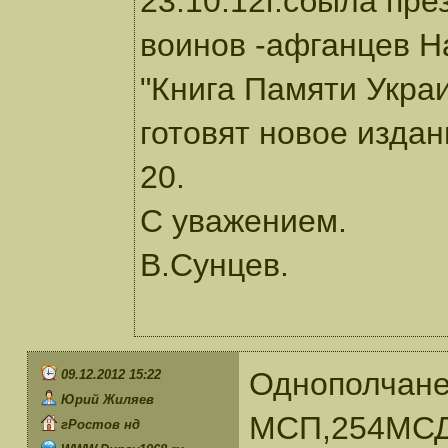
23.10.12г.сбыла пр
воинов -афганцев 
"Книга Памяти Укра
готовят новое издан
20.
С уважением.
В.Сунцев.
Однополчане
09.12.2012 15:22
Юрий Жиляев
МСП,254МС
гРостов нд