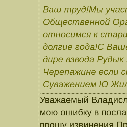
Ваш труд!Мы учас
Общественной Орг
относимся к стар
долгие года!С Ваш
дире взвода Рудык
Черепажине если 
Суважением Ю Жи
Уважаемый Владисл
мою ошибку в послан
прошу извинения.П