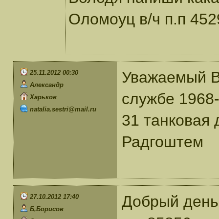
Оломоуц в/ч п.п 452
Уважаемый В
25.11.2012 00:30
Александр
службе 1968-
Харьков
natalia.sestri@mail.ru
31 танковая
Радгоштем
Добрый день
27.10.2012 17:40
Б,Борисов