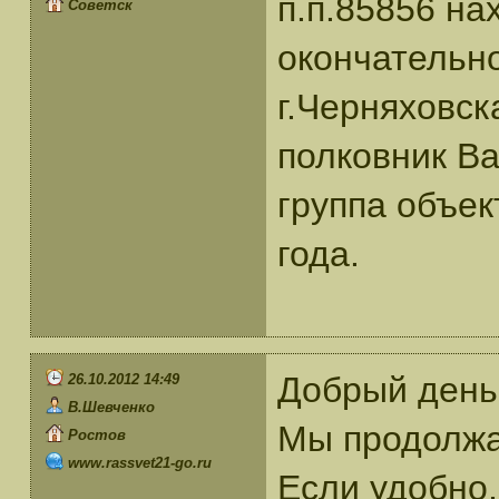
п.п.85856 на
Советск
окончательно
г.Черняховск
полковник В
группа объек
года.
Добрый день
26.10.2012 14:49
В.Шевченко
Мы продолжа
Ростов
www.rassvet21-go.ru
Если удобно,