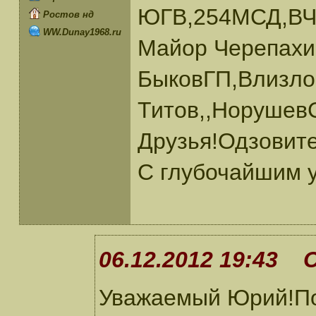
ЮГВ,254МСД,ВЧ4
Ростов нд
WW.Dunay1968.ru
Майор Черепахин
БыковГП,Влизло
Титов,,Норушев
Друзья!Одзовите
С глубочайшим 
06.12.2012 19:43 
Уважаемый Юрий!По