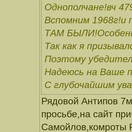
Однополчане!вч 4
Вспомним 1968г!и
ТАМ БЫЛИ!Особенн
Так как я призыва
Поэтому убедител
Надеюсь на Ваше п
С глубочайшим ув
Рядовой Антипов 7м
просьбе,на сайт пр
Самойлов,комроты Р