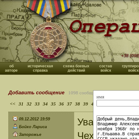
+38 (098
об
историческая
схема боевых
состав
группиро
авторе
справка
действий
войск
войск
Добавить сообщение
1098 сообщений
имя
<<
31
32
33
34
35
36
37
38
39
40
>>
Уважаемые у
09.12.2012 19:59
Бойко Лариса
Чехословаки
Запорожье