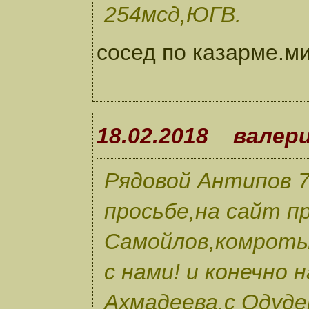
254мсд,ЮГВ.
сосед по казарме.м
18.02.2018 валер
Рядовой Антипов 7
просьбе,на сайт п
Самойлов,комроты
с нами! и конечно
Ахмадеева,с Одуде