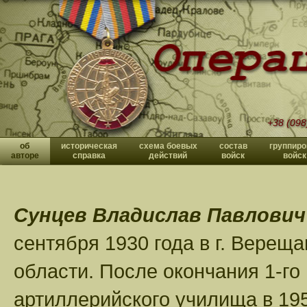
+38 (098
об
историческая
схема боевых
состав
группиро
авторе
справка
действий
войск
войск
Сунцев Владислав Павлович
сентября 1930 года в г. Верещ
области. После окончания 1-го
артиллерийского училища в 195