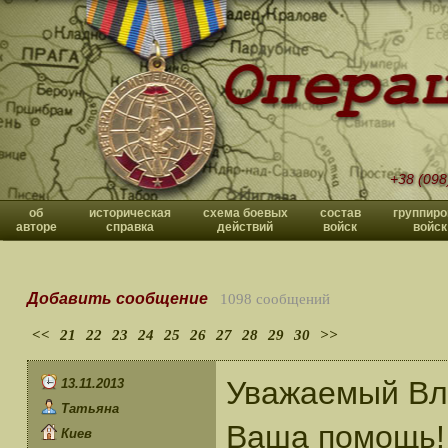
+38 (098
об
историческая
схема боевых
состав
группиро
авторе
справка
действий
войск
войск
Добавить сообщение
1098 сообщений
<<
21
22
23
24
25
26
27
28
29
30
>>
Уважаемый Вл
13.11.2013
Татьяна
Ваша помощь!
Киев