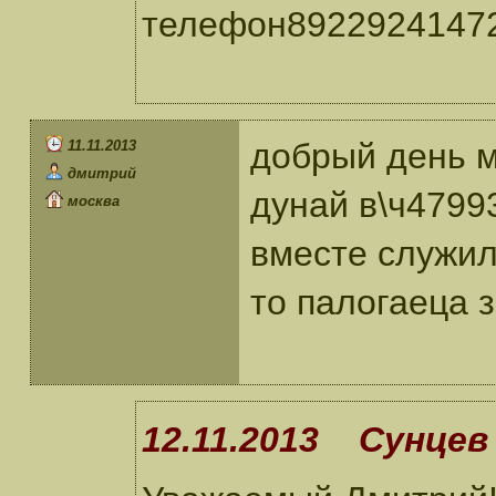
телефон89229241472
добрый день м
11.11.2013
дмитрий
дунай в\ч47993
москва
вместе служил 
то палогаеца 
12.11.2013 Сунцев 