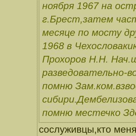
ноября 1967 на ост
г.Брест,затем час
месяце по мосту др
1968 в Чехословак
Прохоров Н.Н. Нач.
разведовательно-во
помню Зам.ком.взво
сибири.Дембелизова
помню местечко Зд
сослуживцы,кто меня