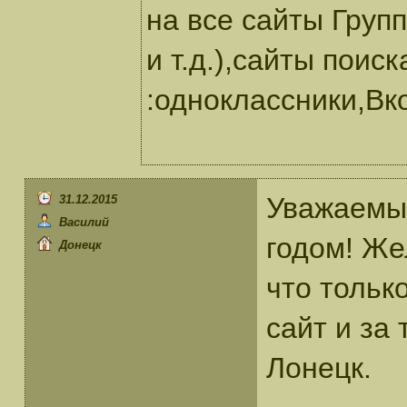
на все сайты Груп
и т.д.),сайты поис
:одноклассники,Вко
Уважаемы
31.12.2015
Василий
годом! Же
Донецк
что тольк
сайт и за
Лонецк.