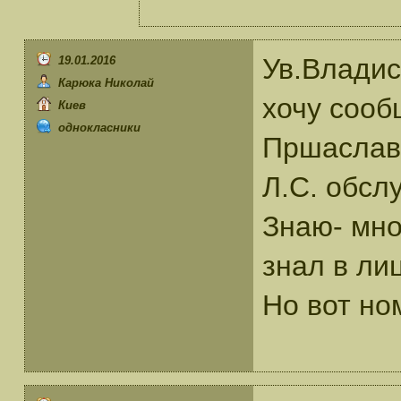
Ув.Владис
19.01.2016
Карюка Николай
хочу сооб
Киев
однокласники
Пршаслави
Л.С. обсл
Знаю- мно
знал в ли
Но вот но