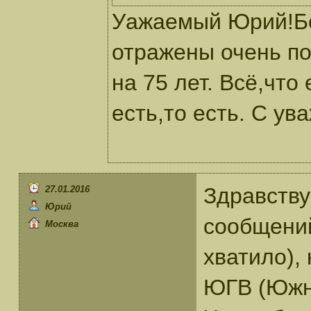
Уажаемый Юрий!Бо
отражены очень п
на 75 лет. Всё,что
есть,то есть. С ув
Здравству
27.01.2016
Юрий
сообщений
Москва
хватило),
ЮГВ (Южны