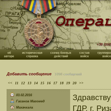
+38 (098
об
историческая
схема боевых
состав
группиро
авторе
справка
действий
войск
войск
Добавить сообщение
1098 сообщений
<<
11
12
13
14
15
16
17
18
19
20
>>
Здравству
03.02.2016
Гасанов Магомед
ГДР, г. Ри
Махачкала