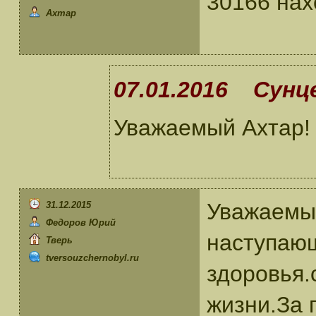
30166 нах
Ахтар
07.01.2016 Сунце
Уважаемый Ахтар! 
Уважаемы
31.12.2015
Федоров Юрий
наступаю
Тверь
tversouzchernobyl.ru
здоровья.
жизни.За 