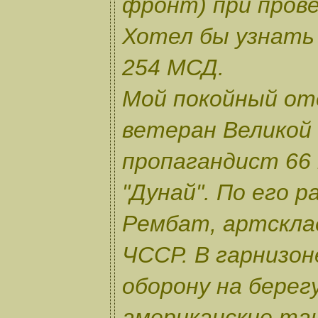
фронт) при прове
Хотел бы узнать 
254 МСД.
Мой покойный оте
ветеран Великой 
пропагандист 66 
"Дунай". По его р
Рембат, артсклад
ЧССР. В гарнизон
оборону на берег
американские тан