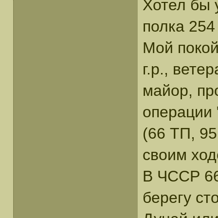
Хотел бы 
полка 254
Мой покой
г.р., вет
майор, пр
операции 
(66 ТП, 9
своим ход
В ЧССР 66
берегу ст