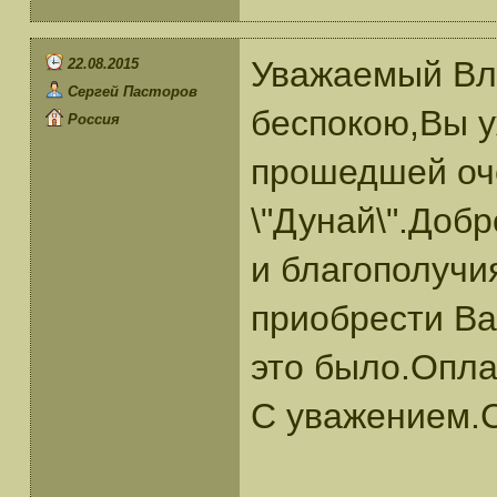
Уважаемый Вл
22.08.2015
Сергей Пасторов
беспокою,Вы у
Россия
прошедшей оч
\"Дунай\".Доб
и благополучи
приобрести Ва
это было.Опла
С уважением.С