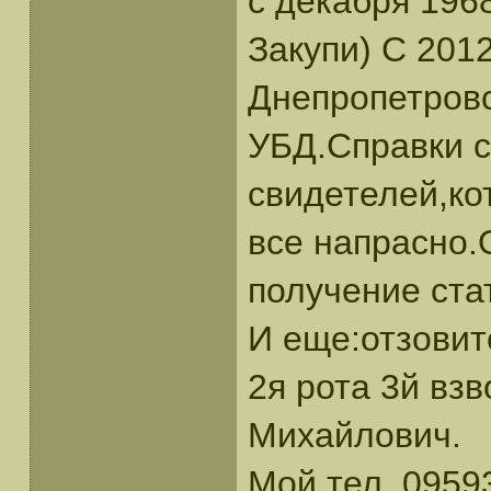
с декабря 1968
Закупи) С 201
Днепропетровс
УБД.Справки с
свидетелей,ко
все напрасно.
получение ста
И еще:отзовит
2я рота 3й вз
Михайлович.
Мой тел. 0959