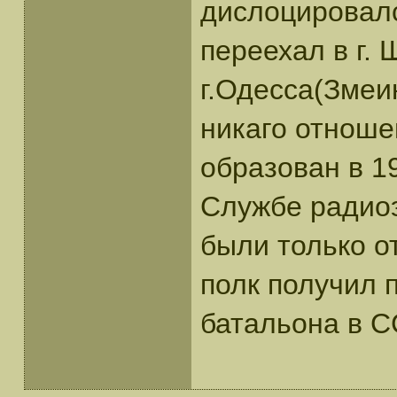
дислоцировался
переехал в г. 
г.Одесса(Змеи
никаго отноше
образован в 19
Службе радиоэ
были только о
полк получил п
батальона в С