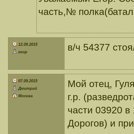
часть,№ полка(батал
в/ч 54377 сто
12.09.2015
егор
Мой отец, Гул
07.09.2015
Дмитрий
г.р. (разведро
Москва
части 03920 в
Дорогов) и пр