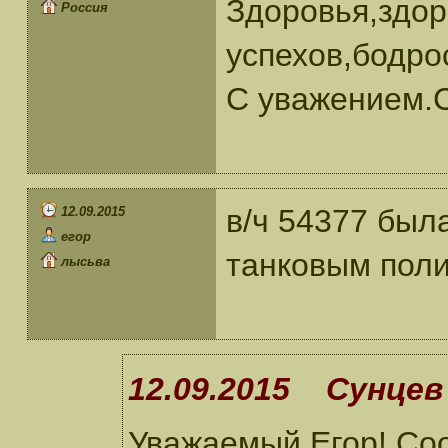
Здоровья,здор
Россия
успехов,бодро
С уважением.С
в/ч 54377 был
12.09.2015
егор
танковым поли
лысьва
12.09.2015 Сунцев 
Уважаемый Егор! Соо