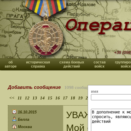
+38 (098
об
историческая
схема боевых
состав
группиро
авторе
справка
действий
войск
войск
Добавить сообщение
1098 сообщений
имя
<<
11
12
13
14
15
16
17
18
19
20
>>
УВАЖАЕМЫЙ 
16.10.2015
Белла
Мой отец подп
Москва