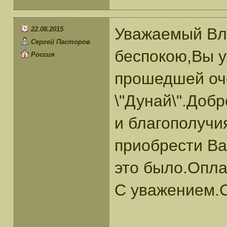
Уважаемый Вл
22.08.2015
Сергей Пасторов
беспокою,Вы у
Россия
прошедшей оч
\"Дунай\".Доб
и благополучи
приобрести Ва
это было.Опла
С уважением.С