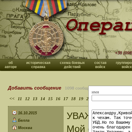
+38 (098
об
историческая
схема боевых
состав
группиро
авторе
справка
действий
войск
войск
Добавить сообщение
1098 сообщений
имя
<<
11
12
13
14
15
16
17
18
19
20
>>
УВАЖАЕМЫЙ 
16.10.2015
Белла
Мой отец подп
Москва