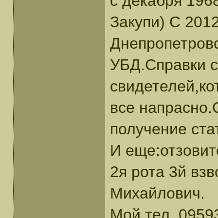
с декабря 1968
Закупи) С 201
Днепропетровс
УБД.Справки с
свидетелей,ко
все напрасно.
получение ста
И еще:отзовит
2я рота 3й вз
Михайлович.
Мой тел. 0959