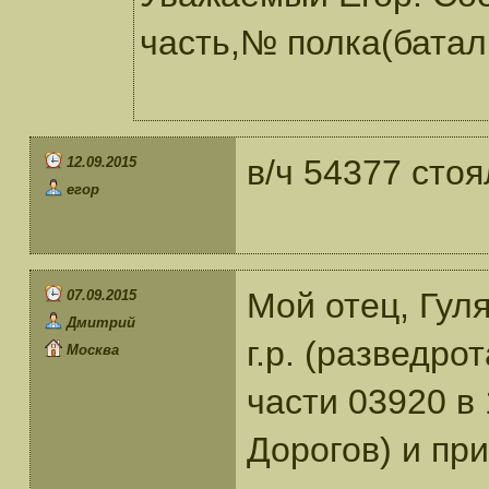
часть,№ полка(батал
в/ч 54377 сто
12.09.2015
егор
Мой отец, Гул
07.09.2015
Дмитрий
г.р. (разведро
Москва
части 03920 в
Дорогов) и пр