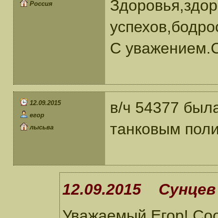
Здоровья,здор
Россия
успехов,бодро
С уважением.С
в/ч 54377 был
12.09.2015
егор
танковым поли
лысьва
12.09.2015 Сунцев 
Уважаемый Егор! Соо