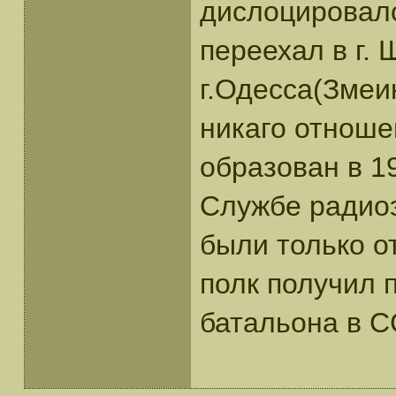
дислоцировался
переехал в г. 
г.Одесса(Змеи
никаго отноше
образован в 19
Службе радиоэ
были только о
полк получил п
батальона в С