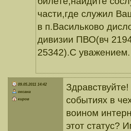
билете,найдите сосл
части,где служил Ва
в п.Васильково дисл
дивизии ПВО(вч 219
25342).С уважением.
Здравствуйте!
09.05.2011 14:42
оксана
событиях в че
киров
воином интерн
этот статус? 