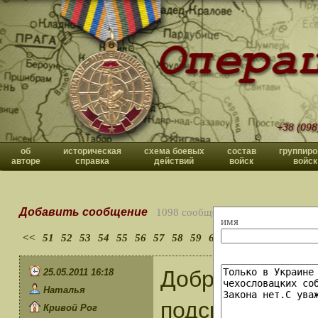
+38 (098
об
историческая
схема боевых
состав
группиро
авторе
справка
действий
войск
войск
Добавить сообщение
1098 сообщений
имя
<<
51
52
53
54
55
56
57
58
59
60
>>
Добрый день! 
25.05.2011 16:18
Наталья
подскажите по
Кривой Рог