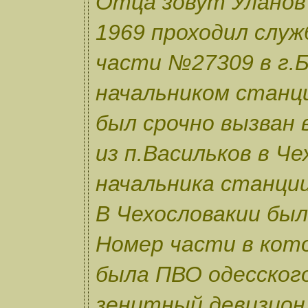
Отца зовут Уланов
1969 проходил служб
части №27309 в г.Б
начальником станци
был срочно вызван 
из п.Васильков в Ч
начальника станции,
В Чехословакии был
Номер части в кото
была ПВО одесского
зенитный девизион,