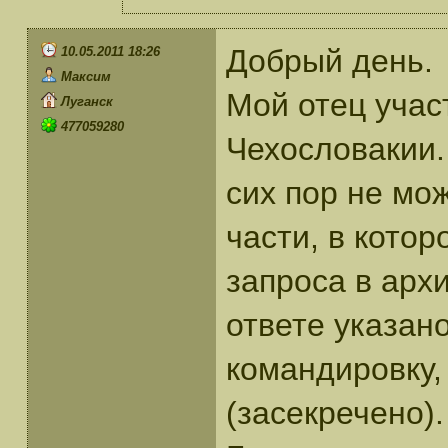
Добрый день.
10.05.2011 18:26
Максим
Мой отец учас
Луганск
477059280
Чехословакии.
сих пор не мож
части, в кото
запроса в архи
ответе указано
командировку, 
(засекречено).