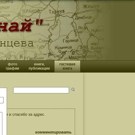
фото
книги,
гостевая
графии
публикации
книга
ния и спасибо за адрес.
комментировать