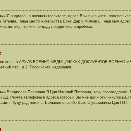
ый!Я родилась в военном госпитале, адрес Воинская часть полевая част
 Татьяна. Наше место жительства Божи Дар у Миловиц , наш был адрес
рхив,потому что мне не дадут родне число,проблем.
П
Обратитесь в АРХИВ ВОЕННО-МЕДИЦИНСКИХ ДОКУМЕНТОВ ВОЕННО-М
ретный пер., д.2, Российская Федерация.
ый Владислав Павлович.Я Цап Николай Петрович, хочу поблагодарить В
 УБД. Ребята телефоны и адреса которых Вы мне дали откликнулись.Ес
ами, я буду рад помочь. Большое спасибо Вам. С уважением Цап Н.П.
.