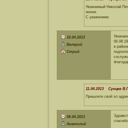
Уважаемый Николай Петр
жизни.
С уважением.
Уважаем
10.04.2013
06.08.1
Валерий
в район
Стрий
подполк
сослужи
благода
11.04.2013 Сунцев В.П
Пришлите свой эл.адре
Здравст
08.04.2013
спасибо
Анатолий