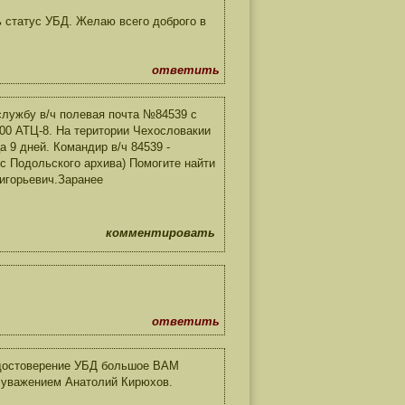
ь статус УБД. Желаю всего доброго в
ответить
лужбу в/ч полевая почта №84539 с
-200 АТЦ-8. На територии Чехословакии
а 9 дней. Командир в/ч 84539 -
 с Подольского архива) Помогите найти
игорьевич.Заранее
комментировать
ответить
удостоверение УБД большое ВАМ
 уважением Анатолий Кирюхов.