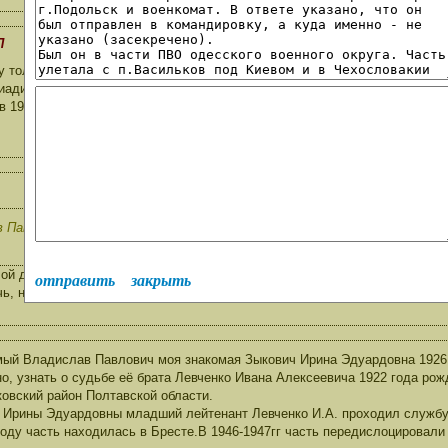
П
 только добавить к предыдущему письму. Войсковая часть 22529 - это 3
иадивизии, дивизия и полк постоянно дислоцировались на аэродроме Ко
 1974г.
Павлович, спасибо что не оставили моё письмо без внимания и спасиб
ой дед Набок Николай Данилович служил в этой части 22529. К сожеле
отправить
закрыть
чь, но могу поделится любой информацией
ый Владислав Павлович моя знакомая Зыкович Ирина Эдуардовна 1926 
о, узнать о судьбе её брата Левченко Ивана Алексеевича 1922 года ро
овский район Полтавской области.
 Ирины Эдуардовны младший лейтенант Левченко И.А. проходил службу в
году часть находилась в Бресте.В 1946-1947гг часть передислоцировали