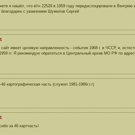
нете я нашёл, что в\\ч 22529 в 1959 году передислоцировали в Венгрию
 благодарен с уважением Шумилов Сергей
П.
сайт имеет целевую направленность - события 1968 г. в ЧССР, и, естест
959 гг. Я рекомендую обратиться в Центральный архив МО РФ по адресу:
-46 картографическая часть (служил 1981-1986г.г.г)
П.
ибо за 46 картчасть!