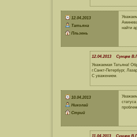
Уважаем
12.04.2013
Аминева
Татьяна
найти а
Пльзень
12.04.2013 Сунцев В.
Уважаемая Татьяна! 
г.Санкт-Петербург, Лаза
С уважением.
Уважаем
10.04.2013
статуса
Николай
проблем
Стрий
11.04.2013 Сунцев В.П