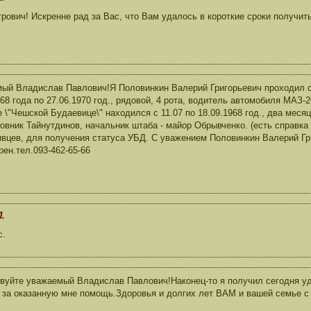
ович! Искренне рад за Вас, что Вам удалось в короткие сроки получит
ый Владислав Павлович!Я Половинкин Валерий Григорьевич проходил с
968 года по 27.06.1970 год., рядовой, 4 рота, водитель автомобиля МАЗ
е \"Чешской Будаевице\" находился с 11.07 по 18.09.1968 год., два месяц
овник Тайнутдинов, начальник штаба - майор Обрывченко. (есть справка
вцев, для получения статуса УБД. С уважением Половинкин Валерий Гр
рен.тел.093-462-65-66
.
с.
вуйте уважаемый Владислав Павлович!Наконец-то я получил сегодня 
 за оказанную мне помощь.Здоровья и долгих лет ВАМ и вашей семье с