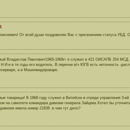
П.
ексеевич! От всей души поздравляю Вас с присвоением статуса УБД. О
ый Владислав Павлович!1965-1968гг я служил в 421 ОИСАПБ 254 МСД.
 Н И-я в те годы его водитель. В перечне в/ч ЮГВ есть неточность -дис
херваре, а в Мошонмадяроваре.
ые товарищи! В 1968 году служил в Витебске в отряде управления 3-ей
ом на самолете командира дивизии генерала Зайцева.Хотел бы уточнить
 дивизия имела номер 21838. в чем тут дело?