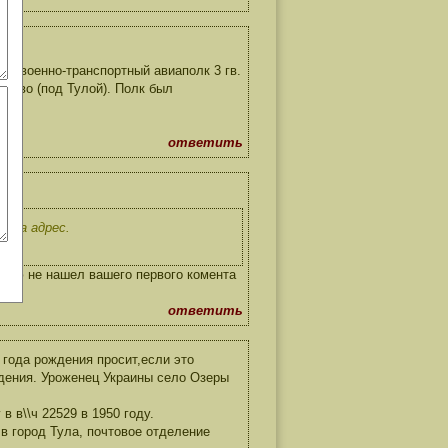
74 военно-транспортный авиаполк 3 гв.
лково (под Тулой). Полк был
ответить
о за адрес.
ниию не нашел вашего первого комента
ответить
года рождения просит,если это
ждения. Уроженец Украины село Озеры
 в\\ч 22529 в 1950 году.
 в город Тула, почтовое отделение