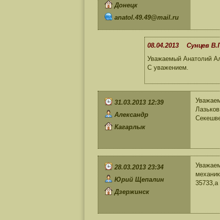
Донецк
anatol.49.49@mail.ru
08.04.2013 Сунцев В.
Уважаемый Анатолий Ал
С уважением.
Уважаем
31.03.2013 12:39
Лазьков
Александр
Секешве
Кагарлык
Уважаем
28.03.2013 23:34
механик
Юрий Щепалин
35733,а
Дзержинск