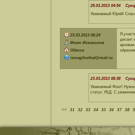
29.03.2013 04:54 Сунц
Уважаемый Юрий! Спаси
Я,участ
23.03.2013 06:24
десант 
Фоат Исмагилов
архивах
Одесса
образом
ismagilovfoat@mail.ru
23.03.2013 08:38 Сунц
Уважаемый Фоат! Нужно 
статус УБД. С уважени
<<
31
32
33
34
35
36
37
38
3