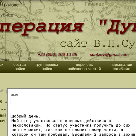
+38 (098) 208 13 85
suntzev@gmail.com
ых
состав
группировка
перечень
персоналии
войск
войск
войсковых частей
погибших
общений
имя
9
40
>>
ый Владислав Павлович, спасибо что не оставили моё письмо без внима
нием Сергей