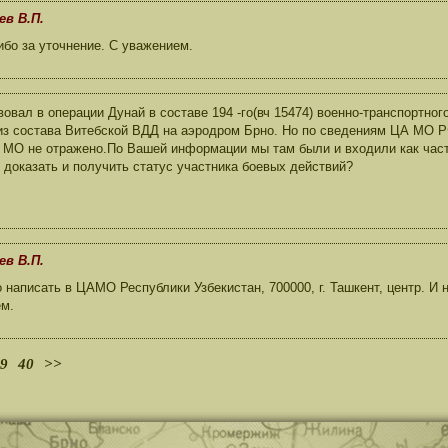
ев В.П.
бо за уточнение. С уважением.
вовал в операции Дунай в составе 194 -го(вч 15474) военно-транспортно
из состава Витебской ВДД на аэродром Брно. Но по сведениям ЦА МО Р
 МО не отражено.По Вашей информации мы там были и входили как част
 доказать и получить статус участника боевых действий?
ев В.П.
написать в ЦАМО Республики Узбекистан, 700000, г. Ташкент, центр. И 
ем.
9
40
>>