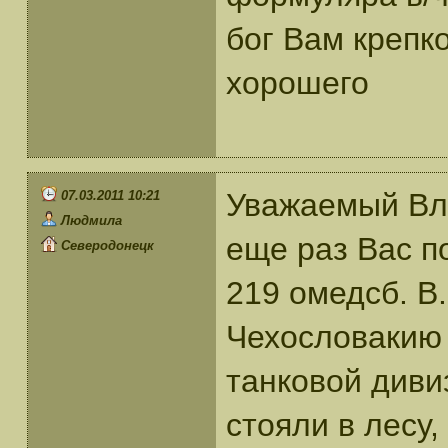
бог Вам крепко
хорошего
Уважаемый Вл
07.03.2011 10:21
Людмила
еще раз Вас п
Северодонецк
219 омедсб. В.
Чехословакию с
танковой диви
стояли в лесу,