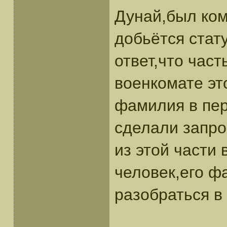
Дунай,был ком
добьётся стат
ответ,что част
военкомате эт
фамилия в пе
сделали запро
из этой части 
человек,его ф
разобраться в