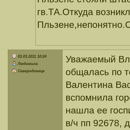
гв.ТА.Откуда возникл
Пльзене,непонятно.
Уважаемый Вла
03.03.2011 10:24
Людимила
общалась по 
Северодонецк
Валентина Вас
вспомнила гор
нашла ее госп
в/ч пп 92678, 