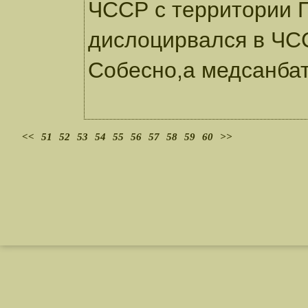
ЧССР с территории П
дислоцирвался в ЧСС
Собесно,а медсанбат
<<
51
52
53
54
55
56
57
58
59
60
>>