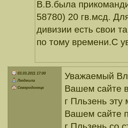
В.В.была прикоманди
58780) 20 гв.мсд. Дл
дивизии есть свои та
по тому времени.С у
Уважаемый Вл
03.03.2011 17:00
Людмила
Вашем сайте в
Северодонецк
г Пльзень эту 
Вашем сайте по
г Пльзень со 