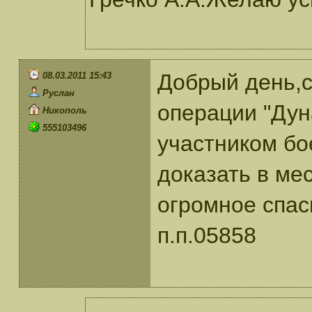
Добрый день,с
08.03.2011 15:43
Руслан
операции "Дун
Никополь
555103496
участником бо
доказать в ме
огромное спас
п.п.05858