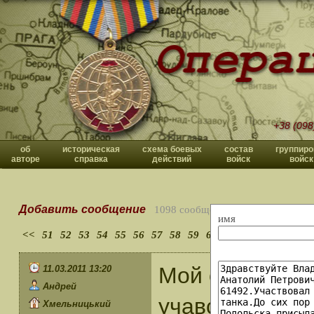
+38 (098
об
историческая
схема боевых
состав
группиро
авторе
справка
действий
войск
войск
Добавить сообщение
1098 сообщений
имя
<<
51
52
53
54
55
56
57
58
59
60
>>
Мой отец Анд
11.03.2011 13:20
Андрей
учавствовал в
Хмельницький