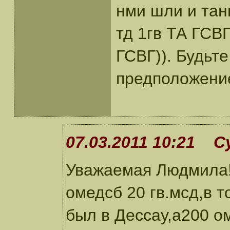
нми шли и тан
тд 1гв ТА ГСВГ
ГСВГ)). Будьт
предположени
07.03.2011 10:21 С
Уважаемая Людмила!
омедсб 20 гв.мсд,в т
был в Дессау,а200 о