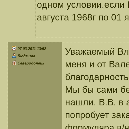
одном условии,если 
августа 1968г по 01 
Уважаемый Вл
07.03.2011 13:52
Людмила
меня и от Ва
Северодонецк
благодарность
Мы бы сами бе
нашли. В.В. в 
попробует зак
формуляра в/ч