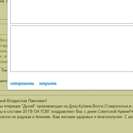
на. Буду ждать. Возможно кто-то откликнется и подскажет. Спасибо.
Вторая танковая Магдебургская. У нас были ЗИС-151 трёхосные, бенз
й круг. По возвращении из ЧССР особисты изымали в нашей части все
жены мне на 89945. Пишу книгу воспоминаний об этом. Отрывок могу 
ех, кто описывает эту тему. Мог ли тогда знать рядовой солдат номе
ликнется и подскажет. Спасибо.
 Токарев Евгений, служил в в/ч 89945 с 1967-1969гг. 1968 году был учас
шите на 32315@bk.ru
отправить
закрыть
мый Владислав Павлович!
ы операции "Дунай" проживающие на Дону,Кубани,Волге,Ставрополья,в
ы в составе 20 ГВ ОА ГСВГ поздравляют Вас с днем Советской Армии!Ч
поклон их родным и близким. Вам желаем здоровья и благополучия. С и