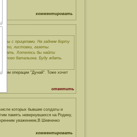
комментировать
овозы с прицепами. На заднем борту
 фото, листовки, газеты.
выслать. Хотелось бы найти
р этого батальона. Буду ждать.
тником операции "Дунай". Тоже хочет
ответить
 числе которых бывшие солдаты и
тим память невернувшихся на Родину,
скренним уважением,В.Шевченко
комментировать