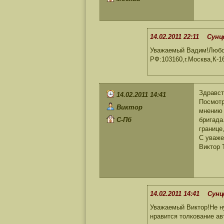
14.02.2011 22:11 Сунц
Уважаемый Вадим!Любое
РФ:103160,г.Москва,К-1
Здравст
14.02.2011 14:41
Посмотр
Виктор
мнению 
С-Пб
бригада
границе
С уваж
Виктор 
14.02.2011 14:41 Сунц
Уважаемый Виктор!Не н
нравится толкование ав