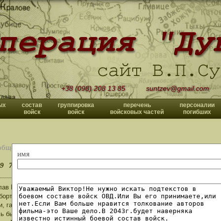
+38 (098) 208 13 85
suntzev@gmail.com
ых
состав
группировка
перечень
персоналии
войск
войск
войсковых частей
погибших
общений
имя
9
70
>>
ав Павлович! Вторая танковая Магдебургская. У нас были ЗИС-151 трёх
борту и заднем мосту белый круг. По возвращении из ЧССР особисты из
и, газеты. Сохранились письма жены мне на 89945. Пишу книгу воспомин
ь бы найти сослуживцев, либо тех, кто описывает эту тему. Мог ли тогд