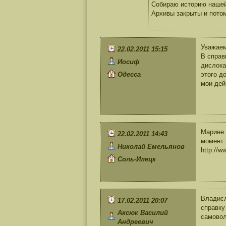
Собираю историю нашей 
Архивы закрыты и пото
Уважаем
22.02.2011 15:15
В справ
Иосиф
дислока
Одесса
этого д
мои дей
Марине 
22.02.2011 14:43
момент 
Николай Емельянов
http://w
Соль-Илецк
Владисл
17.02.2011 20:07
справку
Аксюк Василий
самовол
Андреевич