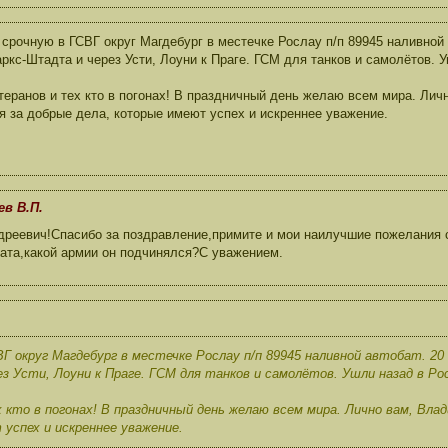
срочную в ГСВГ округ Магдебург в местечке Рослау п/п 89945 наливной 
ркс-Штадта и через Усти, Лоуни к Праге. ГСМ для танков и самолётов. 
теранов и тех кто в погонах! В праздничный день желаю всем мира. Лич
я за добрые дела, которые имеют успех и искреннее уважение.
ев В.П.
реевич!Спасибо за поздравление,примите и мои наилучшие пожелания 
бата,какой армии он подчинялся?С уважением.
Г округ Магдебург в местечке Рослау п/п 89945 наливной автобат. 20
 Усти, Лоуни к Праге. ГСМ для танков и самолётов. Ушли назад в Рос
 кто в погонах! В праздничный день желаю всем мира. Лично вам, Влад
успех и искреннее уважение.