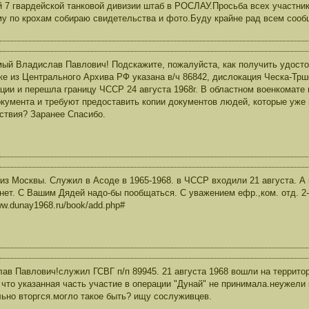
7 гвардейской танковой дивизии штаб в РОСЛАУ.Просьба всех участнико
му по крохам собираю свидетельства и фото.Буду крайне рад всем с
ый Владислав Павлович! Подскажите, пожалуйста, как получить удосто
ке из Центрального Архива РФ указана в/ч 86842, дислокация Ческа-Трш
ции и перешла границу ЧССР 24 августа 1968г. В областном военкомате
окумента и требуют предоставить копии документов людей, которые уже 
ствия? Заранее Спасибо.
из Москвы. Служил в Асоде в 1965-1968. в ЧССР входили 21 августа. А 
нет. С Вашим Дядей надо-бы пообщаться. С уважением ефр.,ком. отд. 2-г
ww.dunay1968.ru/book/add.php#
ав Павлович!служил ГСВГ п/п 89945. 21 августа 1968 вошли на терри
 что указанная часть участие в операции "Дунай" не принимала.неужели
ьно вторгся.могло такое быть? ищу сослуживцев.