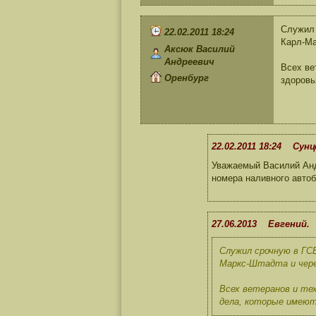
Служил 
22.02.2011 18:24
Карл-Ма
Аксюк Василий
Андреевич
Всех ве
Оренбург
здоровь
22.02.2011 18:24 Сунц
Уважаемый Василий Анд
номера наливного авто
27.06.2013 Евгений.
Служил срочную в ГСВ
Маркс-Штадта и через
Всех ветеранов и тех
дела, которые имеют 