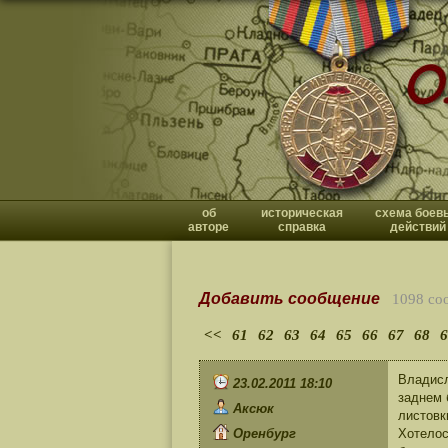
об
историческая
схема боев
авторе
справка
действий
Добавить сообщение
1098 со
<<
61
62
63
64
65
66
67
68
6
Владисл
23.02.2011 18:10
заднем 
Аксюк
листовк
Оренбург
Хотелос