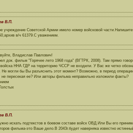
ев В.П.
 учреждение Советской Армии имело номер войсковой части.Напишите
60,архив в/ч 61379.С уважением.
вуйте, Владислав Павлович!
ел док. фильм "Горячее лето 1968 года" (ВГТРК, 2008). Там прямо гово
войска ННА ГДР на территорию ЧССР не входили. У Вас же четко обозн
. Не могли бы Вы разъяснить этот момент? Возможно, в период операци
, не пересекая ее? Или авторы фильма неправильно изложили факты?
ением
Толстых
ев В.П.
ужно искать подтекстов в боевом составе войск ОВД.Или Вы его приним
торов фильма-это Ваше дело.В 2043г.будет наверняка известно истинный