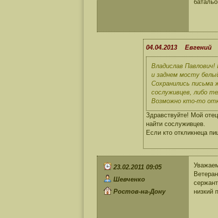
батальо
04.04.2013 Евгений
Владислав Павлович! 
и заднем мосту белы
Сохранились письма 
сослуживцев, либо т
Возможно кто-то отк
Здравствуйте! Мой отец
найти сослуживцев.
Если кто откликнеца пи
Уважае
23.02.2011 09:05
Ветеран
Шевченко
сержант
Ростов-на-Дону
низкий 