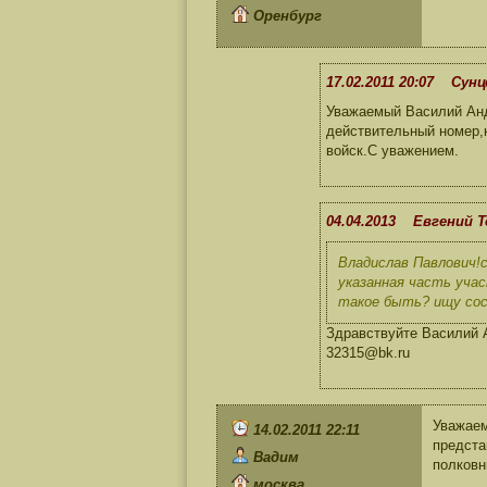
Оренбург
17.02.2011 20:07 Сунц
Уважаемый Василий Анд
действительный номер,
войск.С уважением.
04.04.2013 Евгений Т
Владислав Павлович!
указанная часть учас
такое быть? ищу сос
Здравствуйте Василий А
32315@bk.ru
Уважаем
14.02.2011 22:11
предста
Вадим
полковн
москва