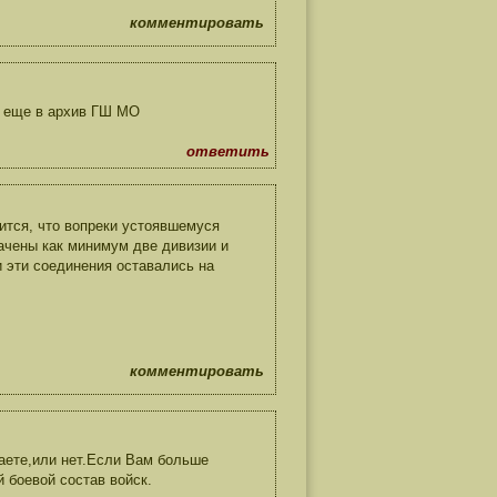
комментировать
 еще в архив ГШ МО
ответить
рится, что вопреки устоявшемуся
ачены как минимум две дивизии и
и эти соединения оставались на
комментировать
аете,или нет.Если Вам больше
 боевой состав войск.