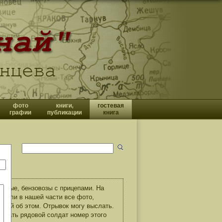
фото
книги,
гостевая
графии
публикации
книга
осные, бензовозы с прицепами. На
ымали в нашей части все фото,
аний об этом. Отрывок могу выслать.
а знать рядовой солдат номер этого