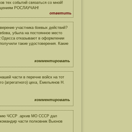
в тех событий связаться со мной!
ообщениям РОСЛАУЧАН!
ответить
верение участника боевых действий?
ебова, убыла на постоянное место
 г.Одесса отказывают в оформлении
получили такие удостоверения. Какие
комментировать
нашей части в перечне войск на тот
о (агрегатного) цеха, Емельянов Н.
комментировать
торию ЧССР .архив МО СССР дал
 командир части полковник Вьюнов