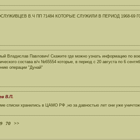
СЛУЖИВЦЕВ В.Ч ПП 71484 КОТОРЫЕ СЛУЖИЛИ В ПЕРИОД 1968-69 Г
ый Владислав Павлович! Скажите где можно узнать информацию по во
ического состава в/ч №65554 которые, в период с 20 августа по 6 сентя
нию операции "Дунай"
ев В.П.
ие списки хранились в ЦАМО РФ ,но за давностью лет они уже уничто
9
70
>>