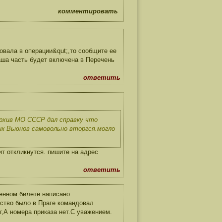
комментировать
вала в операции&qut;,то сообщите ее
ша часть будет включена в Перечень
ответить
архив МО СССР дал справку что
ник Вьюнов самовольно вторгся.могло
ит откликнутся. пишите на адрес
ответить
енном билете написано
ство было в Праге командовал
г,А номера приказа нет.С уважением.