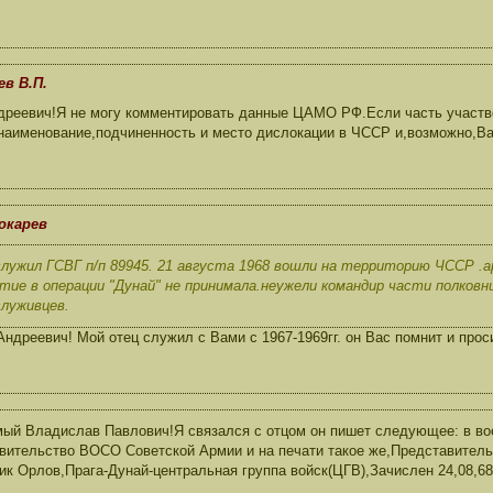
ев В.П.
реевич!Я не могу комментировать данные ЦАМО РФ.Если часть участво
наименование,подчиненность и место дислокации в ЧССР и,возможно,Ва
окарев
служил ГСВГ п/п 89945. 21 августа 1968 вошли на территорию ЧССР .
тие в операции "Дунай" не принимала.неужели командир части полков
луживцев.
ндреевич! Мой отец служил с Вами с 1967-1969гг. он Вас помнит и прос
ый Владислав Павлович!Я связался с отцом он пишет следующее: в во
вительство ВОСО Советской Армии и на печати такое же,Представитель
ик Орлов,Прага-Дунай-центральная группа войск(ЦГВ),Зачислен 24,08,68