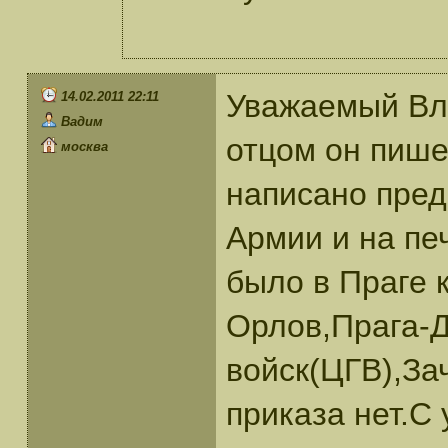
Уважаемый Вл
14.02.2011 22:11
Вадим
отцом он пише
москва
написано пре
Армии и на пе
было в Праге 
Орлов,Прага-Д
войск(ЦГВ),За
приказа нет.С