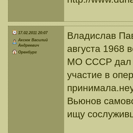
Владислав Пав
17.02.2011 20:07
Аксюк Василий
Андреевич
августа 1968 
Оренбург
МО СССР дал с
участие в опе
принимала.неу
Вьюнов самово
ищу сослуживц