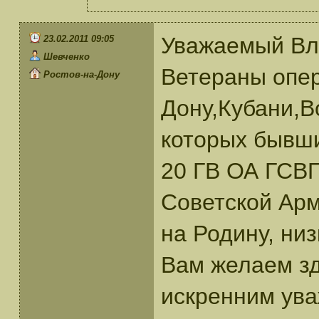
Уважаемый Вл
23.02.2011 09:05
Шевченко
Ветераны опе
Ростов-на-Дону
Дону,Кубани,В
которых бывши
20 ГВ ОА ГСВГ
Советской Ар
на Родину, ни
Вам желаем зд
искренним ув