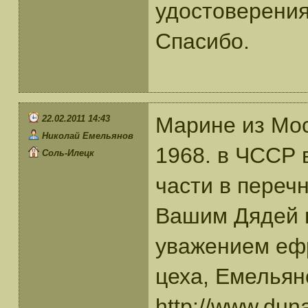
удостоверения
Спасибо.
Марине из Мос
22.02.2011 14:43
Николай Емельянов
1968. в ЧССР 
Соль-Илецк
части в перечн
Вашим Дядей 
уважением ефр.
цеха, Емельян
http://www.dun