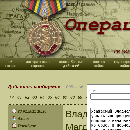
+38 (098
об
историческая
схема боевых
состав
группиро
авторе
справка
действий
войск
войск
Добавить сообщение
1098 сообщений
имя
<<
61
62
63
64
65
66
67
68
69
70
>>
Владислав Пав
23.02.2011 18:10
Аксюк
Магдебургская
Оренбург