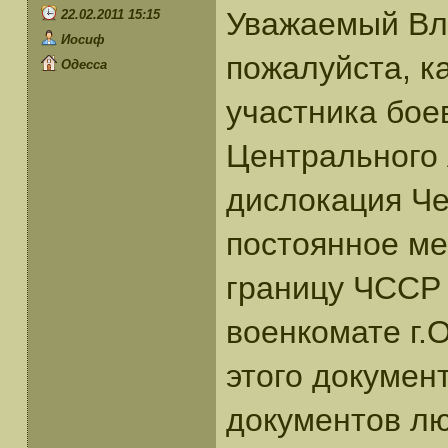
Уважаемый Вл
22.02.2011 15:15
Иосиф
пожалуйста, к
Одесса
участника бое
Центрального 
дислокация Че
постоянное ме
границу ЧССР 
военкомате г.
этого докумен
документов лю