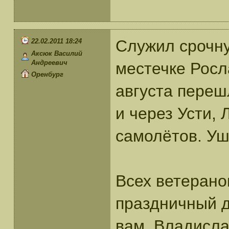
Служил срочну
22.02.2011 18:24
Аксюк Василий
Андреевич
местечке Росл
Оренбург
августа переш
и через Усти, 
самолётов. Уш
Всех ветеранов
праздничный д
вам, Владисла