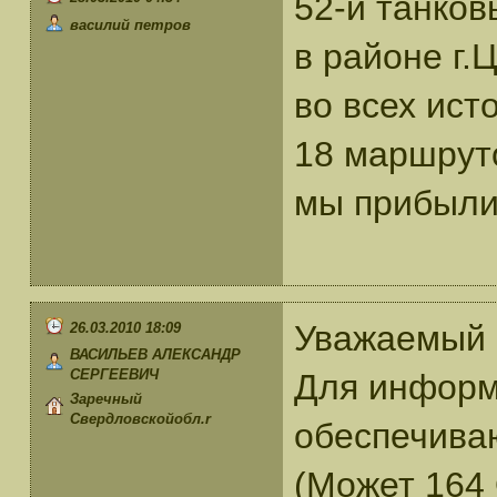
52-й танков
василий петров
в районе г.
во всех ист
18 маршруто
мы прибыли 
Уважаемый 
26.03.2010 18:09
ВАСИЛЬЕВ АЛЕКСАНДР
СЕРГЕЕВИЧ
Для информа
Заречный
Свердловскойобл.r
обеспечиваю
(Может 164 