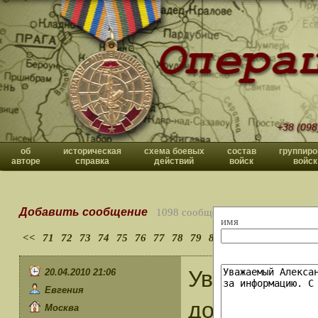
+38 (098
об
историческая
схема боевых
состав
группиро
авторе
справка
действий
войск
войск
Добавить сообщение
1098 сообщений
имя
<<
71
72
73
74
75
76
77
78
79
80
>>
Уважаемый 
20.04.2010 21:06
Евгения
допущена ош
Москва