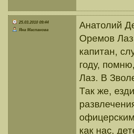
Анатолий Де
25.03.2010 09:44
Яна Маспанова
Оремов Лаз,
капитан, сл
году, помню
Лаз. В Звол
Так же, езд
развлечени
офицерским 
как нас, де