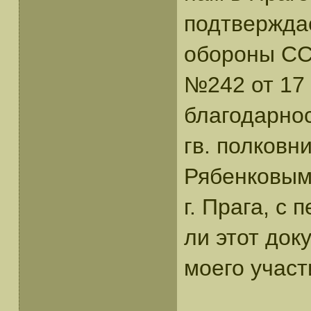
подтверждае
обороны СС
№242 от 17 
благодарнос
гв. полковн
Рябенковым 
г. Прага, с
ли этот до
моего участ