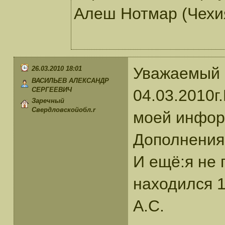
Алеш Нотмар (Чехия
Уважаемый 
26.03.2010 18:01
ВАСИЛЬЕВ АЛЕКСАНДР
СЕРГЕЕВИЧ
04.03.2010г
Заречный
Свердловскойобл.r
моей информ
Дополнения
И ещё:я не 
находился 
А.С.