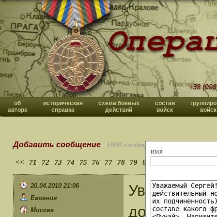
+38 (098
об
историческая
схема боевых
состав
группиро
авторе
справка
действий
войск
войск
Добавить сообщение
1098 сообщений
имя
<<
71
72
73
74
75
76
77
78
79
80
>>
Уважаемый 
20.04.2010 21:06
Евгения
допущена ош
Москва