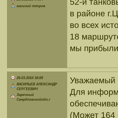
52-й танков
василий петров
в районе г.
во всех ист
18 маршруто
мы прибыли 
Уважаемый 
26.03.2010 18:09
ВАСИЛЬЕВ АЛЕКСАНДР
СЕРГЕЕВИЧ
Для информа
Заречный
Свердловскойобл.r
обеспечиваю
(Может 164 