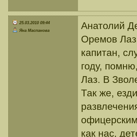
Анатолий Де
25.03.2010 09:44
Яна Маспанова
Оремов Лаз,
капитан, сл
году, помню
Лаз. В Звол
Так же, езд
развлечени
офицерским 
как нас, де