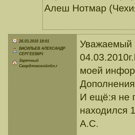
Алеш Нотмар (Чехия
Уважаемый 
26.03.2010 18:01
ВАСИЛЬЕВ АЛЕКСАНДР
СЕРГЕЕВИЧ
04.03.2010г
Заречный
Свердловскойобл.r
моей информ
Дополнения
И ещё:я не 
находился 
А.С.