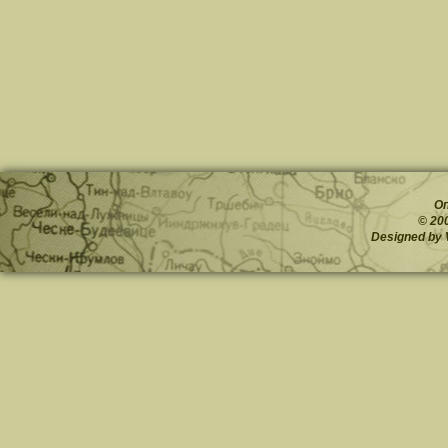
О
© 20
Designed by