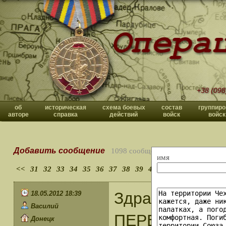
+38 (098
об
историческая
схема боевых
состав
группиро
авторе
справка
действий
войск
войск
Добавить сообщение
1098 сообщений
имя
<<
31
32
33
34
35
36
37
38
39
40
>>
Здравия жела
18.05.2012 18:39
Василий
ПЕРЕЧНЕ есть 
Донецк