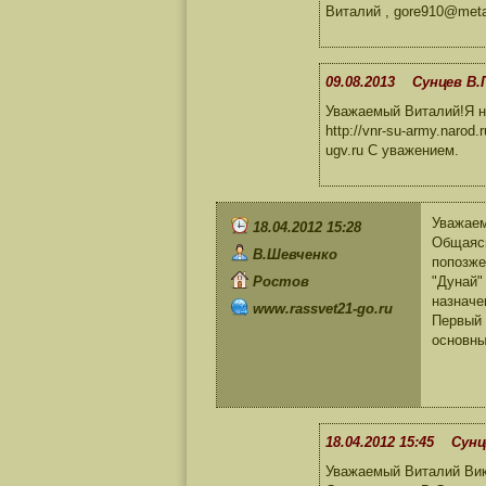
Виталий , gore910@met
09.08.2013 Сунцев В.
Уважаемый Виталий!Я не
http://vnr-su-army.narod.r
ugv.ru C уважением.
Уважаем
18.04.2012 15:28
Общаясь
В.Шевченко
попозже
Ростов
"Дунай"
назначе
www.rassvet21-go.ru
Первый 
основны
18.04.2012 15:45 Сунц
Уважаемый Виталий Викт