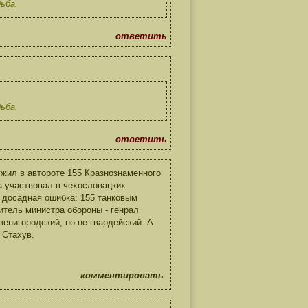
ьба.
ответить
ьба.
ответить
ужил в автороте 155 Кразнознаменного
а участвовал в чехословацких
я досадная ошибка: 155 танковым
итель министра обороны - генрал
венигородский, но не гвардейский. А
 Стахув.
комментировать