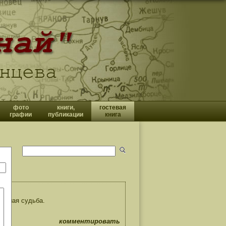
фото
книги,
гостевая
графии
публикации
книга
ьнешая судьба.
комментировать