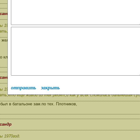
ксандр
ы 1970год.
ть,кто ещё живой из тех ребят,и как у всех сложилась дальнешая суд
 желание на адрес:
но кличка была"Муля"
ксандр
отправить
закрыть
ы 1970год.
ть,кто ещё живой из тех ребят,и как у всех сложилась дальнешая суд
 был в батальоне зам.по тех. Плотников,
ксандр
ы 1970год.