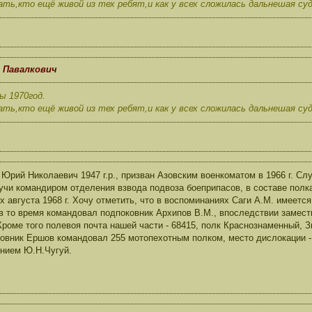
ть,кто ещё живой из тех ребят,и как у всех сложилась дальнешая суд
н Павалкович
ы 1970год.
ть,кто ещё живой из тех ребят,и как у всех сложилась дальнешая суд
 Юрий Николаевич 1947 г.р., призван Азовским военкоматом в 1966 г. Сл
дучи командиром отделения взвода подвоза боеприпасов, в составе полк
х августа 1968 г. Хочу отметить, что в воспоминаниях Саги А.М. имеетс
в то время командовал подпоковник Архипов В.М., впоследствии замест
Кроме того полевоя почта нашей части - 68415, полк Краснознаменный, З
овник Ершов командовал 255 мотопехотным полком, место дислокации -
нием Ю.Н.Чугуй.