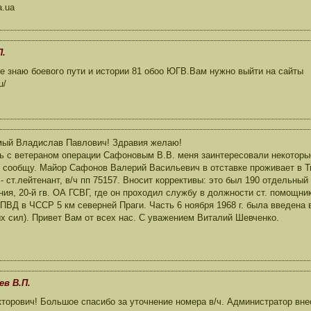
a.ua
П.
 знаю боевого пути и истории 81 обоо ЮГВ.Вам нужно выйти на сайты
u/
ый Владислав Павлович! Здравия желаю!
 с ветераном операции Сафоновым В.В. меня заинтересовали некоторые
 сообщу. Майор Сафонов Валерий Васильевич в отставке проживает в Тв
 - ст.лейтенант, в/ч пп 75157. Вносит коррективы: это был 190 отдельны
ния, 20-й гв. ОА ГСВГ, где он проходил службу в должности ст. помощни
ПВД в ЧССР 5 км северней Праги. Часть 6 ноября 1968 г. была введена
х сил). Привет Вам от всех нас. С уважением Виталий Шевченко.
ев В.П.
орович! Большое спасибо за уточнение номера в/ч. Администратор внес