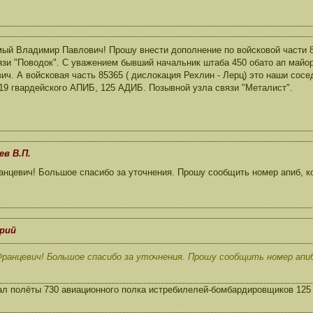
.
ый Владимир Павлович! Прошу внести дополнение по войсковой части 
язи "Поводок". С уважением бывший начальник штаба 450 обато ап майо
ич. А войсковая часть 85365 ( дислокация Рехлин - Лерц) это наши со
19 гвардейского АПИБ, 125 АДИБ. Позывной узла связи "Металист".
ев В.П.
нцевич! Большое спасибо за уточнения. Прошу сообщить номер апиб, к
ерий
ранцевич! Большое спасибо за уточнения. Прошу сообщить номер апиб
вал полёты 730 авиационного полка истребилелей-бомбардировщиков 12