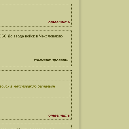
ответить
 ОБС.До ввода войск в Чехсловакию
комментировать
 войск в Чехсловакию батальон
ответить