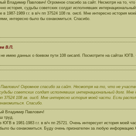
ый Владимир Павлович! Огромное спасибо за сайт. Несмотря на то, что 
чно история, судьбы советских солдат исполнявших интернациональный
е в 1987-1989 г.г. в в/ч пп 37524 108 гв. оисб. Мне интересно история мо
ями, интересно было бы ознакомиться. Спасибо.
ев В.П.
е имею данных о боевом пути 108 оисапб. Посмотрите на сайтах ЮГВ. Од
Павлович! Огромное спасибо за сайт. Несмотря на то, что не участв
 судьбы советских солдат исполнявших интернациональный долг. Мне 
/ч пп 37524 108 гв. оисб. Мне интересно история моей части. Если расп
знакомиться. Спасибо.
ый Владимир Павлович!
ш труд.
 ЮГВ в 1981-1983 г.г. в в/ч пп 25721. Очень интересует история моей ча
 было бы ознакомиться. Буду очень признателен за любую информацию.