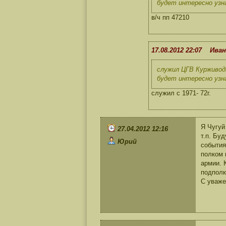
будет интересно узна
в/ч пп 47210
17.08.2012 22:07 Ива
служил ЦГВ Курживод
будет интересно узна
служил с 1971- 72г.
Я Чугуй
27.04.2012 12:16
т.п. Бу
Юрий
события
полком 
армии. 
подполк
С уваже