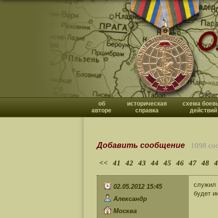
об
историческая
схема боев
авторе
справка
действий
Добавить сообщение
1098 со
<<
41
42
43
44
45
46
47
48
4
служил 
02.05.2012 15:45
будет и
Александр
Москва