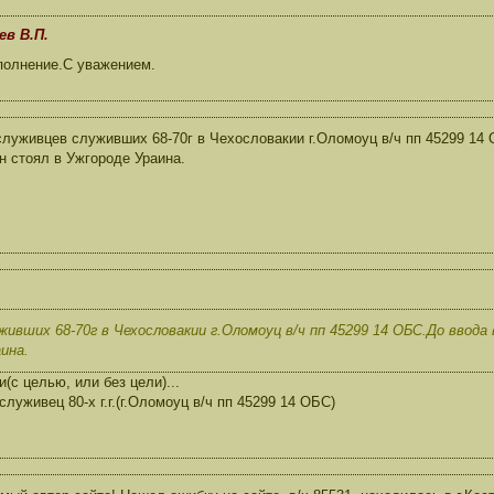
ев В.П.
полнение.С уважением.
луживцев служивших 68-70г в Чехословакии г.Оломоуц в/ч пп 45299 14
н стоял в Ужгороде Ураина.
ивших 68-70г в Чехословакии г.Оломоуц в/ч пп 45299 14 ОБС.До ввода
ина.
(с целью, или без цели)...
луживец 80-х г.г.(г.Оломоуц в/ч пп 45299 14 ОБС)