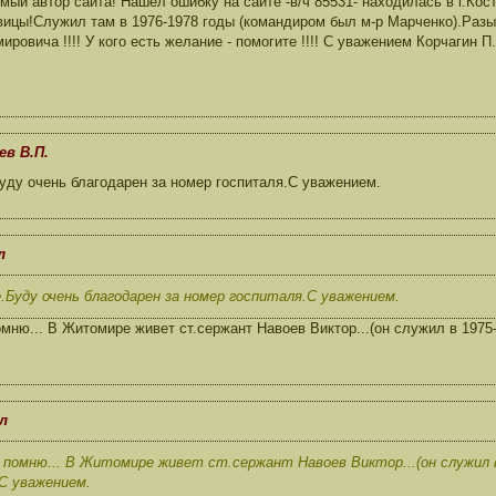
мый автор сайта! Нашел ошибку на сайте -в/ч 85531- находилась в г.Кос
вицы!Служил там в 1976-1978 годы (командиром был м-р Марченко).Ра
ировича !!!! У кого есть желание - помогите !!!! С уважением Корчагин П
ев В.П.
уду очень благодарен за номер госпиталя.С уважением.
л
.Буду очень благодарен за номер госпиталя.С уважением.
мню... В Житомире живет ст.сержант Навоев Виктор...(он служил в 1975-1
л
помню... В Житомире живет ст.сержант Навоев Виктор...(он служил в 
С уважением.