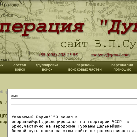
+38 (098) 208 13 85
suntzev@gmail.com
ых
состав
группировка
перечень
персоналии
войск
войск
войсковых частей
погибших
общений
имя
9
50
>>
ЦГВ Курживоды 1970год.
нтересно узнать,кто ещё живой из тех ребят,и как у всех сложилась дал