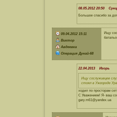
08.05.2012 20:50 Сунц
Большое спасибо за до
Ищу сос
09.04.2012 15:11
батальо
Виктор
Авдеевка
Операция Дунай-68
22.04.2013 Игорь
Ищу сослуживцев служ
стоял в Ужгороде Ура
ходил по просторам сети
С Уважением! Я- ваш сос
gary.m61@yandex.ua