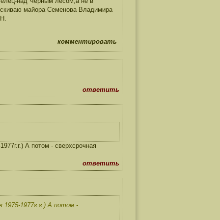
телец-над Черным лесом,а не в
зыскиваю майора Семенова Владимира
.Н.
комментировать
ответить
977г.г.) А потом - сверхсрочная
ответить
1975-1977г.г.) А потом -