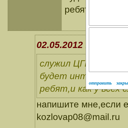
ребят,и как у
02.05.2012 15:49 А
служил ЦГВ Куржив
будет интересно у
отправить
закр
ребят,и как у всех
напишите мне,если е
kozlovap08@mail.ru