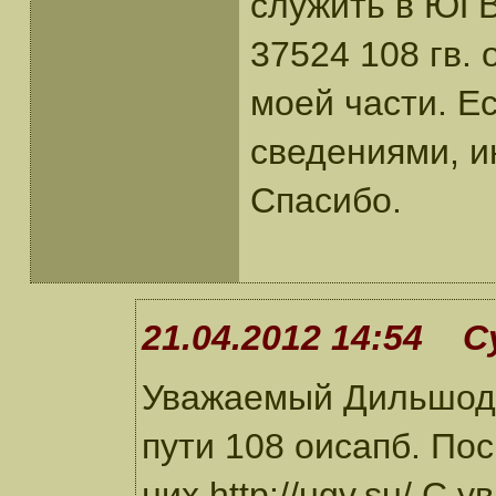
служить в ЮГВ 
37524 108 гв.
моей части. Е
сведениями, и
Спасибо.
21.04.2012 14:54 С
Уважаемый Дильшод!
пути 108 оисапб. По
них http://ugv.su/ С 