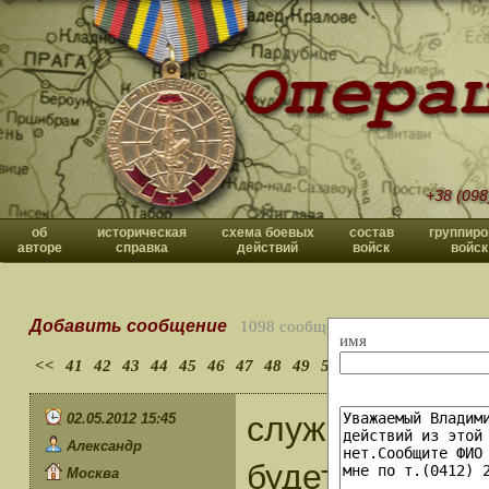
+38 (098
об
историческая
схема боевых
состав
группиро
авторе
справка
действий
войск
войск
Добавить сообщение
1098 сообщений
имя
<<
41
42
43
44
45
46
47
48
49
50
>>
служил ЦГВ Ку
02.05.2012 15:45
Александр
будет интерес
Москва