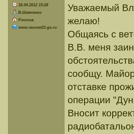
Уважаемый Вл
18.04.2012 15:28
В.Шевченко
желаю!
Ростов
www.rassvet21-go.ru
Общаясь с ве
В.В. меня заи
обстоятельств
сообщу. Майо
отставке прожи
операции "Дуна
Вносит коррек
радиобатальон