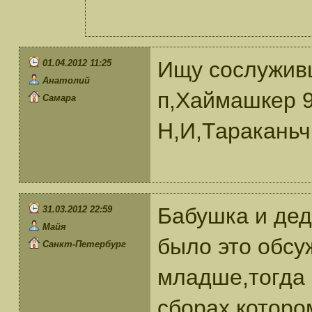
Ищу сослуживце
01.04.2012 11:25
Анатолий
п,Хаймашкер 9
Самара
Н,И,Тараканьч
Бабушка и дед
31.03.2012 22:59
Майя
было это обсуж
Санкт-Петербург
младше,тогда 
сборах,которо