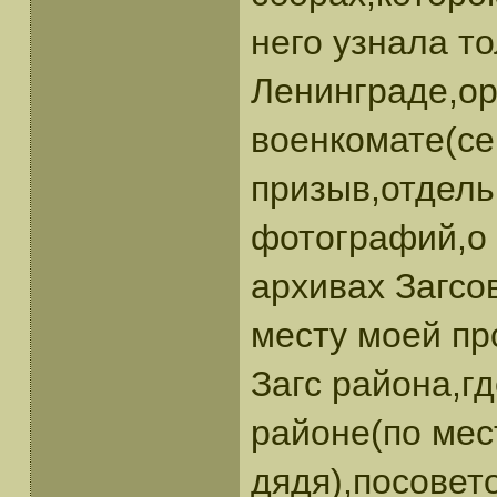
него узнала т
Ленинграде,ор
военкомате(се
призыв,отдель
фотографий,о 
архивах Загсо
месту моей пр
Загс района,г
районе(по мес
дядя),посовет