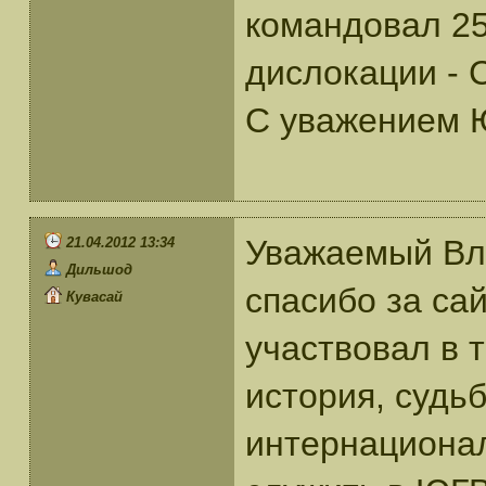
командовал 25
дислокации - 
С уважением Ю
Уважаемый Вл
21.04.2012 13:34
Дильшод
спасибо за сай
Кувасай
участвовал в 
история, судь
интернационал