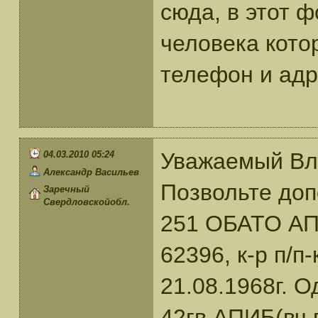
сюда, в этот ф
человека кото
телефон и адр
Уважаемый Вл
04.03.2010 05:24
Александр Васильев
Позвольте доп
Заречный
Свердловскойобл.
251 ОБАТО АП 
62396, к-р п/п
21.08.1968г. 
42гв.АПИБ(вч 