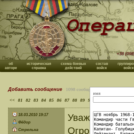
+38 (098
об
историческая
схема боевых
состав
группиро
авторе
справка
действий
войск
войск
Добавить сообщение
1098 сообщений
имя
<<
81
82
83
84
85
86
87
88
89
90
>>
Уважаемый Вл
18.03.2010 19:17
Фёдор
Огромное спас
Стрельна