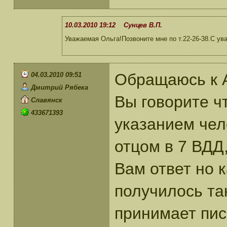
10.03.2010 19:12 Сунцев В.П.
Уважаемая Ольга!Позвоните мне по т.22-26-38.С ув
Обращаюсь к А
04.03.2010 09:51
Дмитрий Рябека
Вы говорите ч
Славянск
433671393
указанием чел
отцом в 7 ВДД,
Вам ответ но к
получилось та
принимает пис