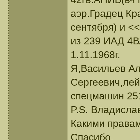
аэр.Градец Кр
сентября) и <
из 239 ИАД 4В
1.11.1968г.
Я,Васильев А
Сергеевич,лей
спецмашин 25
P.S. Владисла
Какими правам
Спасибо.