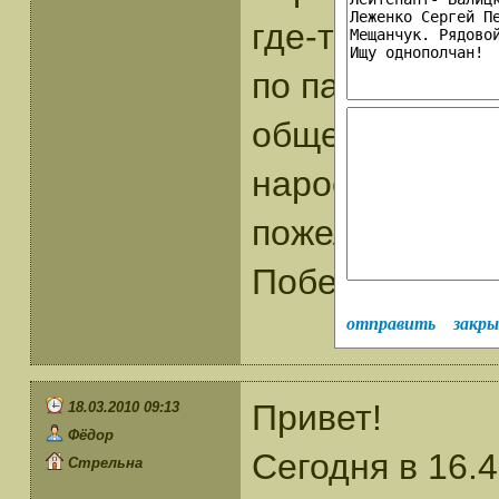
где-то правы,
по памяти тех
общего пользо
нароешь.Всем
пожелания всв
Победы!
отправить
закр
Привет!
18.03.2010 09:13
Фёдор
Сегодня в 16.4
Стрельна