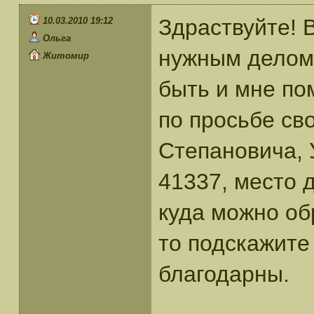
Здраствуйте! 
10.03.2010 19:12
Ольга
нужным делом
Житомир
быть и мне по
по просьбе св
Степановича, 
41337, место 
куда можно об
то подскажите
благодарны.