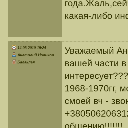
года.Жаль,сей
какая-либо ин
Уважаемый Ана
14.03.2010 19:24
Анатолий Новиков
вашей части в 
Балаклея
интересует???
1968-1970гг, 
смоей вч - зв
+380506206312
общению!!!!!!!