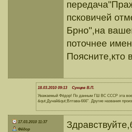
передача"Праж
псковичей отм
Брно",на ваше
поточнее име
Поясните,кто в
18.03.2010 09:13 Сунцев В.П.
Уважаемый Фёдор! По данным ГШ ВС СССР эта воен
&qut;Дунай&qut;Влтава-666". Другие названия прои
Здравствуйте,
17.03.2010 11:37
Фёдор