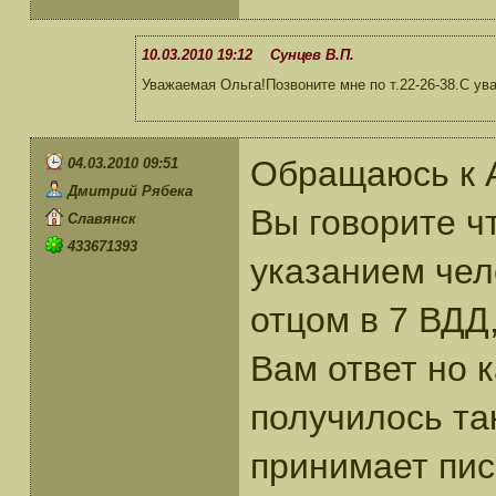
10.03.2010 19:12 Сунцев В.П.
Уважаемая Ольга!Позвоните мне по т.22-26-38.С ув
Обращаюсь к А
04.03.2010 09:51
Дмитрий Рябека
Вы говорите ч
Славянск
433671393
указанием чел
отцом в 7 ВДД,
Вам ответ но к
получилось та
принимает пис