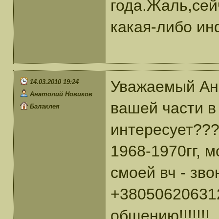
года.Жаль,сей
какая-либо ин
Уважаемый Ана
14.03.2010 19:24
Анатолий Новиков
вашей части в 
Балаклея
интересует???
1968-1970гг, 
смоей вч - зв
+380506206312
общению!!!!!!!