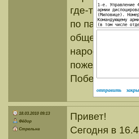
где-то правы,
по памяти тех
общего пользо
нароешь.Всем
пожелания всв
Победы!
отправить
закр
Привет!
18.03.2010 09:13
Фёдор
Сегодня в 16.4
Стрельна