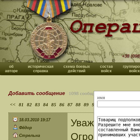
+38 (098
об
историческая
схема боевых
состав
группиро
авторе
справка
действий
войск
войск
Добавить сообщение
1098 сообщений
имя
<<
81
82
83
84
85
86
87
88
89
90
>>
Уважаемый Вл
18.03.2010 19:17
Фёдор
Огромное спас
Стрельна