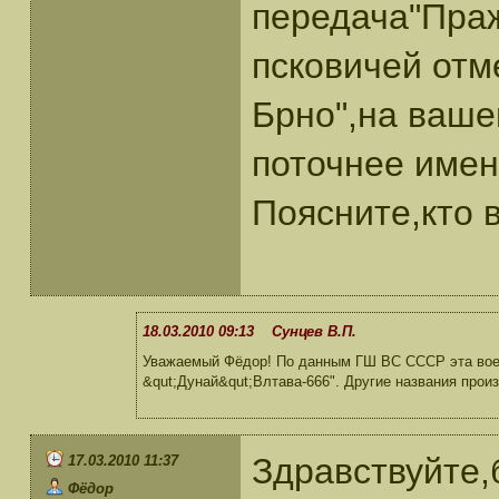
передача"Праж
псковичей отм
Брно",на ваше
поточнее име
Поясните,кто в
18.03.2010 09:13 Сунцев В.П.
Уважаемый Фёдор! По данным ГШ ВС СССР эта воен
&qut;Дунай&qut;Влтава-666". Другие названия прои
Здравствуйте,
17.03.2010 11:37
Фёдор