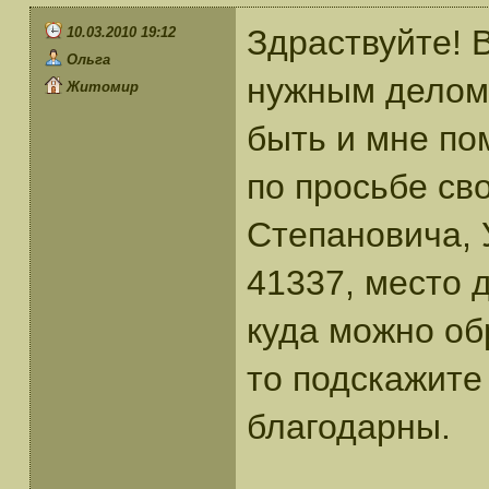
Здраствуйте! 
10.03.2010 19:12
Ольга
нужным делом
Житомир
быть и мне по
по просьбе св
Степановича, 
41337, место 
куда можно об
то подскажите
благодарны.