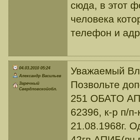
сюда, в этот ф
человека кото
телефон и адр
Уважаемый Вл
04.03.2010 05:24
Александр Васильев
Позвольте доп
Заречный
Свердловскойобл.
251 ОБАТО АП 
62396, к-р п/п
21.08.1968г. 
42гв.АПИБ(вч 