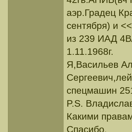
аэр.Градец Кр
сентября) и <
из 239 ИАД 4В
1.11.1968г.
Я,Васильев А
Сергеевич,лей
спецмашин 25
P.S. Владисла
Какими правам
Спасибо.