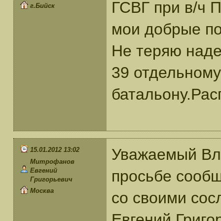
ГСВГ при в/ч П
г.Бийск
мои добрые по
Не теряю наде
39 отдельному
батальону.Рас
Уважаемый Вл
15.01.2012 13:02
Митрофанов
Евгений
просьбе сообщ
Григорьевич
Москва
со своими со
Евгений Григор