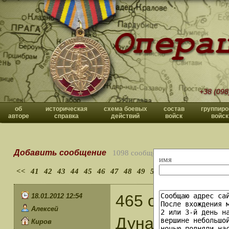
+38 (098
об
историческая
схема боевых
состав
группиро
авторе
справка
действий
войск
войск
Добавить сообщение
1098 сообщений
имя
<<
41
42
43
44
45
46
47
48
49
50
>>
465 оиптадн п
18.01.2012 12:54
Алексей
Дунай, находя
Киров