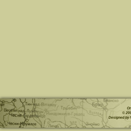
О
© 20
Designed by