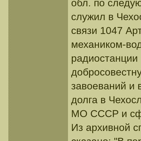
обл. по следу
служил в Чехо
связи 1047 Арт
механиком-во
радиостанции 
добросовестну
завоеваний и 
долга в Чехос
МО СССР и сф
Из архивной с