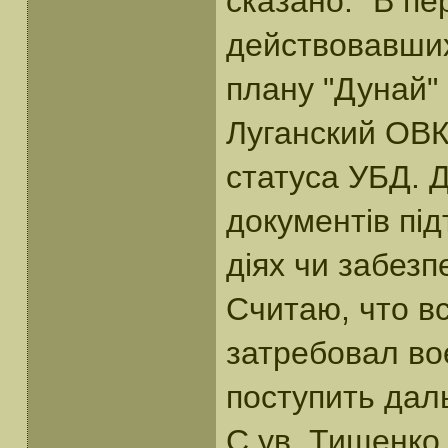
сказано: "В пе
действовавших
плану "Дунай" 
Луганский ОВК
статуса УБД. 
документів пі
діях чи забезп
Считаю, что в
затребовал вое
поступить да
С ув. Тищенко 