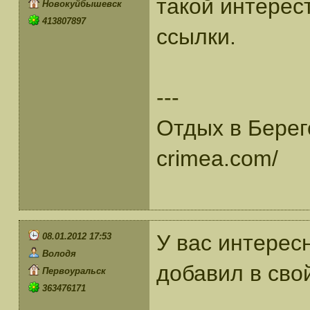
такой интерес
Новокуйбышевск
413807897
ссылки.
---
Отдых в Берего
crimea.com/
У вас интерес
08.01.2012 17:53
Володя
добавил в свой
Первоуральск
363476171