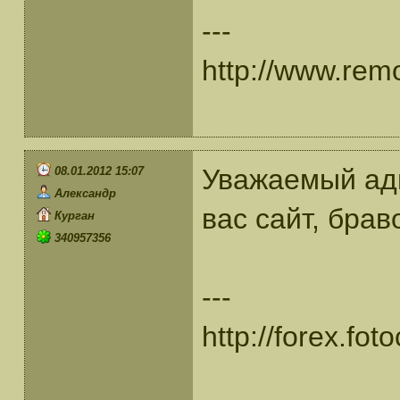
---
http://www.rem
Уважаемый ад
08.01.2012 15:07
Александр
вас сайт, бра
Курган
340957356
---
http://forex.fo