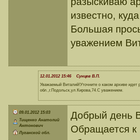
разыскиваю ар
известно, куд
Большая прос
уважением Ви
12.01.2012 15:46 Сунцев В.П.
Уважаемый Виталий!Уточните о каком архиве идет
обл.,г.Подольск,ул.Кирова,74.С уважением.
Добрый день 
09.01.2012 15:03
Тищенко Анатолий
Антонович
Обращается к 
Луганской обл.