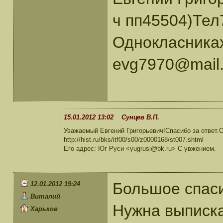
ч пп45504)Тел
Однокласниках
evg7970@mail.
15.01.2012 13:02 Сунцев В.П.
Уважаемый Евгений Григорьевич!Спасибо за ответ.
http://hist.ru/bks/itf00/s00/z0000168/st007.shtml
Его адрес: Юг Руси <yugrusi@bk.ru> С увжением.
Большое спаси
12.01.2012 19:24
Виталий
Нужна выписка
Харьков