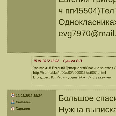
ч пп45504)Тел
Однокласниках
evg7970@mail.
15.01.2012 13:02 Сунцев В.П.
Уважаемый Евгений Григорьевич!Спасибо за ответ.
http://hist.ru/bks/itf00/s00/z0000168/st007.shtml
Его адрес: Юг Руси <yugrusi@bk.ru> С увжением.
Большое спаси
12.01.2012 19:24
Виталий
Нужна выписка
Харьков