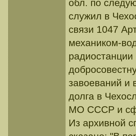
обл. по следу
служил в Чехо
связи 1047 Арт
механиком-во
радиостанции 
добросовестну
завоеваний и 
долга в Чехос
МО СССР и сф
Из архивной с