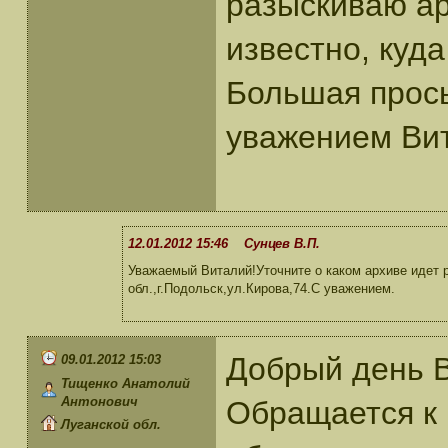
разыскиваю ар
известно, куд
Большая прос
уважением Ви
12.01.2012 15:46 Сунцев В.П.
Уважаемый Виталий!Уточните о каком архиве идет
обл.,г.Подольск,ул.Кирова,74.С уважением.
Добрый день 
09.01.2012 15:03
Тищенко Анатолий
Антонович
Обращается к 
Луганской обл.