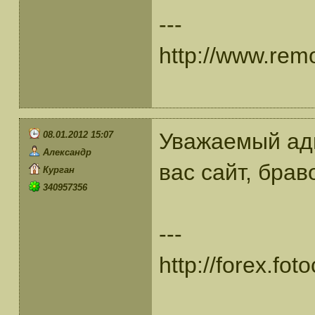
---
http://www.rem
Уважаемый ад
08.01.2012 15:07
Александр
вас сайт, бра
Курган
340957356
---
http://forex.fo