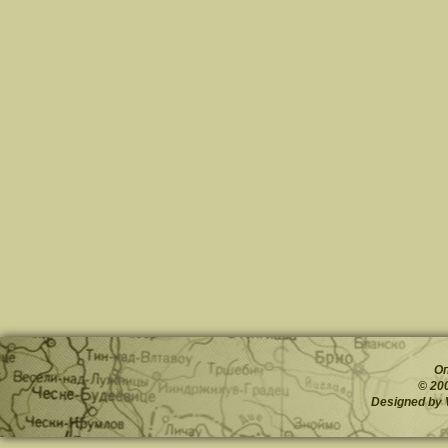
О
© 20
Designed by