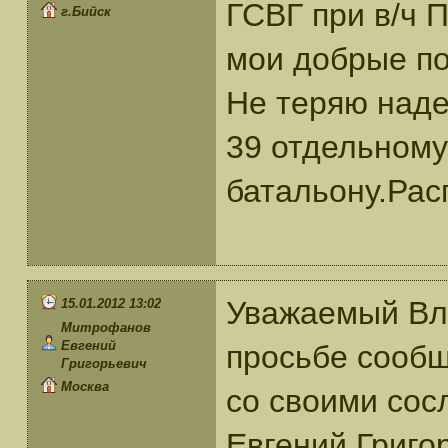
ГСВГ при в/ч П
г.Бийск
мои добрые по
Не теряю наде
39 отдельному
батальону.Рас
Уважаемый Вл
15.01.2012 13:02
Митрофанов
Евгений
просьбе сообщ
Григорьевич
Москва
со своими со
Евгений Григор