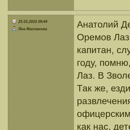
Анатолий Де
25.03.2010 09:44
Яна Маспанова
Оремов Лаз,
капитан, сл
году, помню
Лаз. В Звол
Так же, езд
развлечени
офицерским 
как нас, де