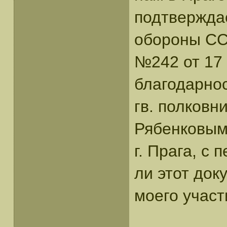
подтверждае
обороны СС
№242 от 17 
благодарнос
гв. полковн
Рябенковым 
г. Прага, с
ли этот до
моего участ