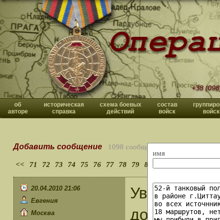
+38 (098
об
историческая
схема боевых
состав
группиро
авторе
справка
действий
войск
войск
Добавить сообщение
1098 сообщений
имя
<<
71
72
73
74
75
76
77
78
79
80
>>
Уважаемый 
20.04.2010 21:06
Евгения
допущена ош
Москва