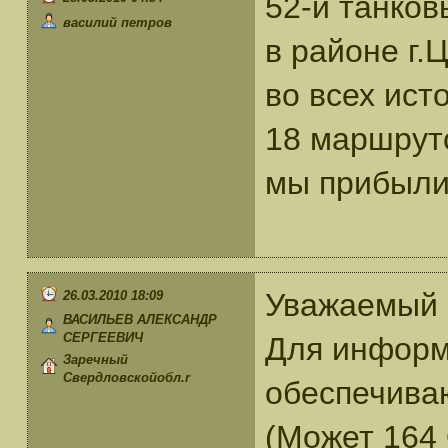
52-й танков
василий петров
в районе г.
во всех ист
18 маршруто
мы прибыли 
Уважаемый 
26.03.2010 18:09
ВАСИЛЬЕВ АЛЕКСАНДР
СЕРГЕЕВИЧ
Для информа
Заречный
Свердловскойобл.r
обеспечиваю
(Может 164 