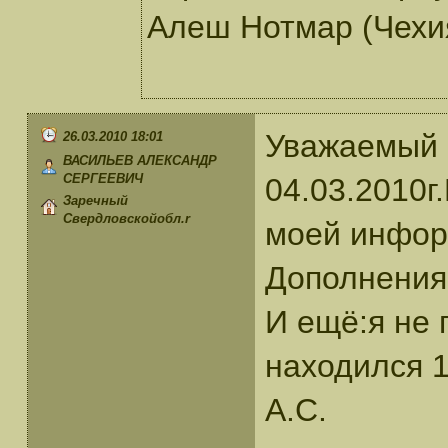
Алеш Нотмар (Чехия
Уважаемый 
26.03.2010 18:01
ВАСИЛЬЕВ АЛЕКСАНДР
СЕРГЕЕВИЧ
04.03.2010г
Заречный
Свердловскойобл.r
моей информ
Дополнения
И ещё:я не 
находился 
А.С.