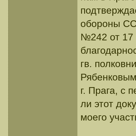
подтверждае
обороны СС
№242 от 17 
благодарнос
гв. полковн
Рябенковым 
г. Прага, с
ли этот до
моего участ