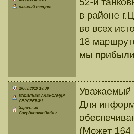
52-й танков
василий петров
в районе г.
во всех ист
18 маршруто
мы прибыли 
Уважаемый 
26.03.2010 18:09
ВАСИЛЬЕВ АЛЕКСАНДР
СЕРГЕЕВИЧ
Для информа
Заречный
Свердловскойобл.r
обеспечиваю
(Может 164 