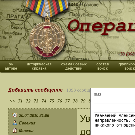
+38 (098
об
историческая
схема боевых
состав
группиро
авторе
справка
действий
войск
войск
Добавить сообщение
1098 сообщений
имя
<<
71
72
73
74
75
76
77
78
79
80
>>
Уважаемый 
20.04.2010 21:06
Евгения
допущена ош
Москва