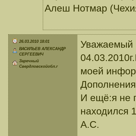
Алеш Нотмар (Чехия
Уважаемый 
26.03.2010 18:01
ВАСИЛЬЕВ АЛЕКСАНДР
СЕРГЕЕВИЧ
04.03.2010г
Заречный
Свердловскойобл.r
моей информ
Дополнения
И ещё:я не 
находился 
А.С.