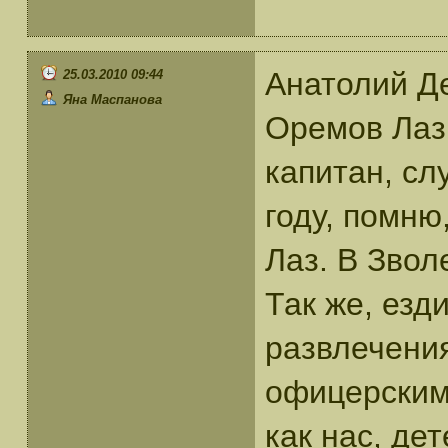
Анатолий Де
25.03.2010 09:44
Яна Маспанова
Оремов Лаз,
капитан, сл
году, помню
Лаз. В Звол
Так же, езд
развлечени
офицерским 
как нас, де