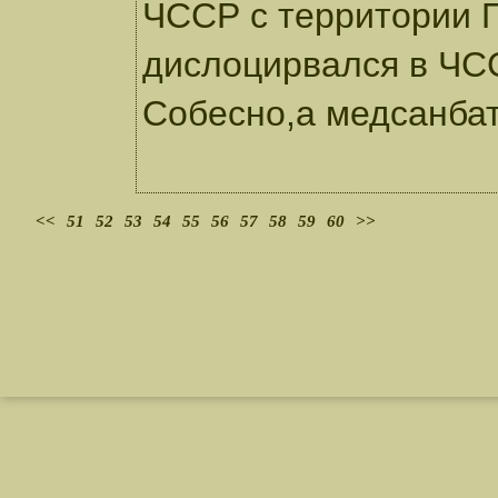
ЧССР с территории П
дислоцирвался в ЧСС
Собесно,а медсанбат
<<
51
52
53
54
55
56
57
58
59
60
>>