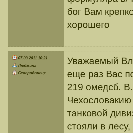
бог Вам крепко
хорошего
Уважаемый Вл
07.03.2011 10:21
Людмила
еще раз Вас п
Северодонецк
219 омедсб. В.
Чехословакию с
танковой диви
стояли в лесу,