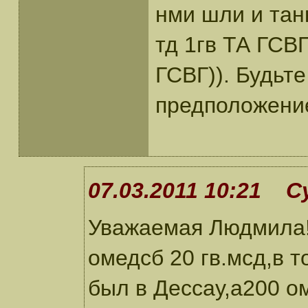
нми шли и тан
тд 1гв ТА ГСВГ
ГСВГ)). Будьт
предположени
07.03.2011 10:21 С
Уважаемая Людмила!
омедсб 20 гв.мсд,в т
был в Дессау,а200 о