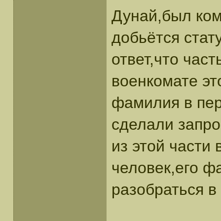
Дунай,был ком
добьётся стат
ответ,что част
военкомате эт
фамилия в пе
сделали запро
из этой части 
человек,его ф
разобраться в