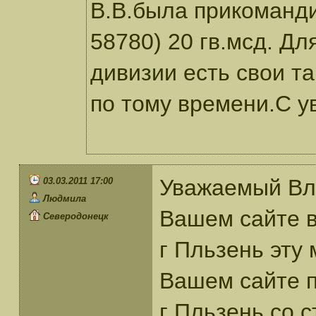
В.В.была прикоманди
58780) 20 гв.мсд. Дл
дивизии есть свои та
по тому времени.С у
Уважаемый Вл
03.03.2011 17:00
Людмила
Вашем сайте в
Северодонецк
г Пльзень эту 
Вашем сайте по
г Пльзень со 