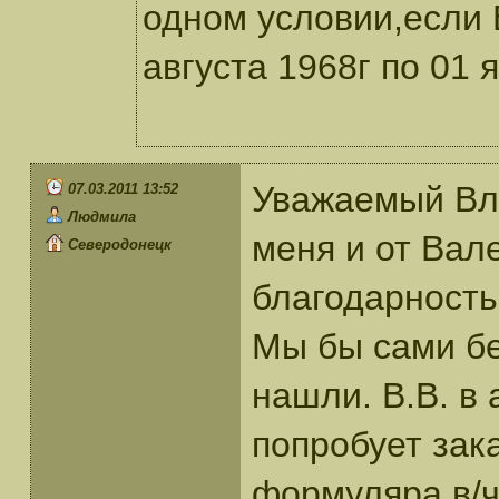
одном условии,если 
августа 1968г по 01 
Уважаемый Вл
07.03.2011 13:52
Людмила
меня и от Ва
Северодонецк
благодарность
Мы бы сами бе
нашли. В.В. в 
попробует зак
формуляра в/ч