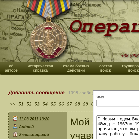
+38 (098
об
историческая
схема боевых
состав
группиро
авторе
справка
действий
войск
войск
Добавить сообщение
1098 сообщений
имя
<<
51
52
53
54
55
56
57
58
59
60
>>
Мой отец Анд
11.03.2011 13:20
Андрей
учавствовал в
Хмельницький