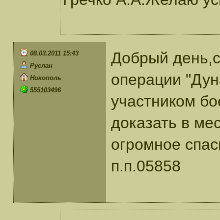
Добрый день,с
08.03.2011 15:43
Руслан
операции "Дун
Никополь
555103496
участником бо
доказать в ме
огромное спас
п.п.05858