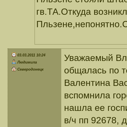
гв.ТА.Откуда возникл
Пльзене,непонятно.
Уважаемый Вла
03.03.2011 10:24
Людимила
общалась по 
Северодонецк
Валентина Вас
вспомнила гор
нашла ее госп
в/ч пп 92678, 