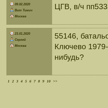
ЦГВ, в/ч пп53
09.02.2020
Вит Тимич
Москва
55146, баталь
23.01.2020
Сергей
Ключево 1979-
Москва
нибудь?
1
2
3
4
5
6
7
8
9
10
>>