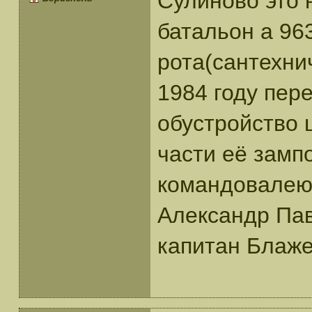
Сулиново это 
батальон а 96
рота(сантехни
1984 году пер
обустройство 
части её зампо
командовалею 
Александр Пав
капитан Блаж