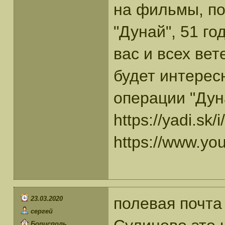
на фильмы, по
"Дунай", 51 г
вас и всех вет
будет интерес
операции "Дун
https://yadi.s
https://www.y
полевая почта
23.03.2020
сергей
Борисполь