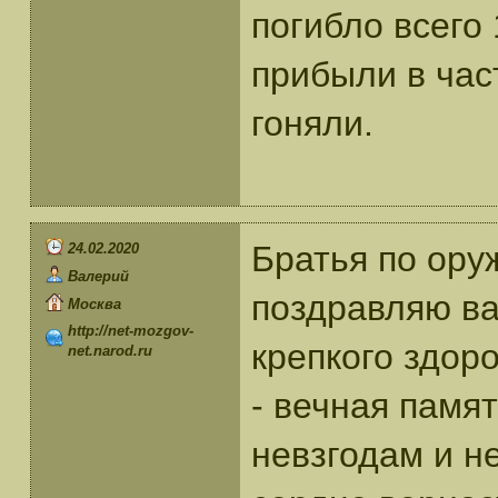
погибло всего 
прибыли в час
гоняли.
Братья по ору
24.02.2020
Валерий
поздравляю ва
Москва
http://net-mozgov-
крепкого здор
net.narod.ru
- вечная памя
невзгодам и н