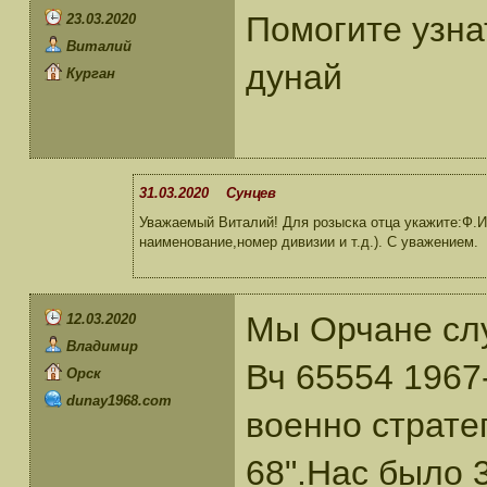
Помогите узна
23.03.2020
Виталий
дунай
Курган
31.03.2020 Сунцев
Уважаемый Виталий! Для розыска отца укажите:Ф.И
наименование,номер дивизии и т.д.). С уважением.
Мы Орчане сл
12.03.2020
Владимир
Вч 65554 1967
Орск
dunay1968.com
военно страте
68".Нас было 