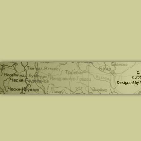
О
© 20
Designed by