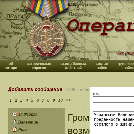
+38 (098
об
историческая
схема боевых
состав
группиро
авторе
справка
действий
войск
войск
Добавить сообщение
1098 сообщений
имя
1
2
3
4
5
6
7
8
9
10
>>
Громадный тру
30.03.2020
Валентин
возможность в
Рига