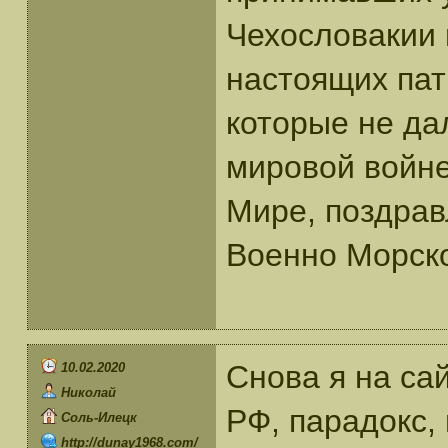
Чехословакии в
настоящих па
которые не да
мировой войне
Мире, поздрав
Военно Морско
Снова я на сай
10.02.2020
Николай
РФ, парадокс,
Соль-Илецк
http://dunay1968.com/