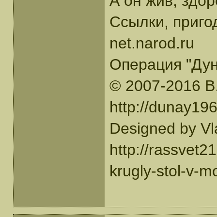
А он жив, здор
Ссылки, пригод
net.narod.ru
Операция "Дун
© 2007-2016 В
http://dunay1
Designed by Vl
http://rassvet2
krugly-stol-v-m