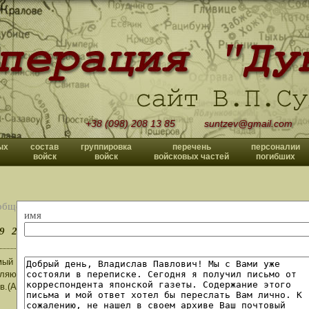
+38 (098) 208 13 85
suntzev@gmail.com
ых
состав
группировка
перечень
персоналии
войск
войск
войсковых частей
погибших
общений
имя
9
20
>>
ый Владислав Павлович!Вас,соратников и помощников Ваших,а также ве
ляю с Днём Великой Победы советского народа над фашистской Германие
в.(Архангельск)