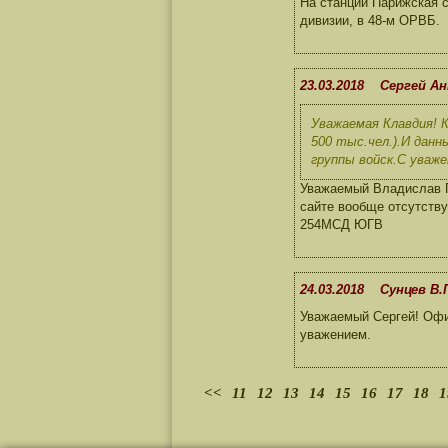
На станции Парижская с
дивизии, в 48-м ОРВБ.
23.03.2018 Сергей А
Уважаемая Клавдия! 
500 тыс.чел.).И данн
группы войск.С уваже
Уважаемый Владислав П
сайте вообще отсутств
254МСД ЮГВ
24.03.2018 Сунцев В.
Уважаемый Сергей! Офиц
уважением.
<<
11
12
13
14
15
16
17
18
1