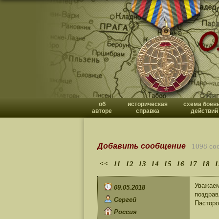
об
историческая
схема боев
авторе
справка
действий
Добавить сообщение
1098 со
<<
11
12
13
14
15
16
17
18
1
Уважаем
09.05.2018
поздрав
Сергей
Пасторо
Россия