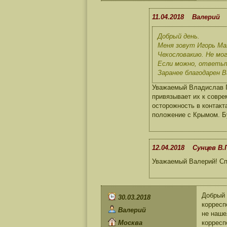
11.04.2018 Валерий
Добрый день.
Меня зовут Игорь Маз
Чехословакию. Не мог
Если можно, ответьт
Заранее благодарен В
Уважаемый Владислав Па
привязывает их к совре
осторожность в контакт
положение с Крымом. Б
12.04.2018 Сунцев В.
Уважаемый Валерий! Сп
Добрый 
30.03.2018
корресп
Валерий
не наше
Москва
корресп