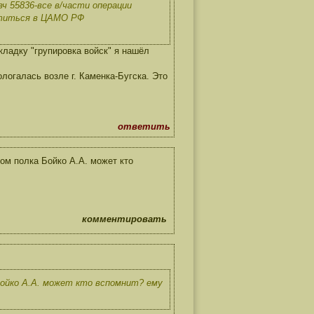
ч 55836-все в/части операции
атиться в ЦАМО РФ
кладку "групировка войск" я нашёл
логалась возле г. Каменка-Бугска. Это
ответить
ом полка Бойко А.А. может кто
комментировать
Бойко А.А. может кто вспомнит? ему