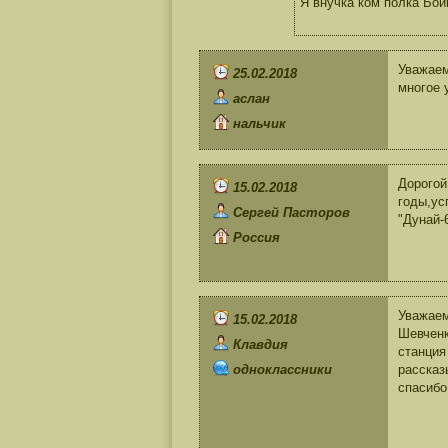
Я внучка ком полка Бой
Уважаем
25.02.2018
многое 
аслан
нальчик
Дорогой
15.02.2018
годы,ус
Сергей Пасторов
"Дунай-
Россия
Уважаем
15.02.2018
Шевченк
Клавдия
станция
одноклассники
рассказ
спасибо 