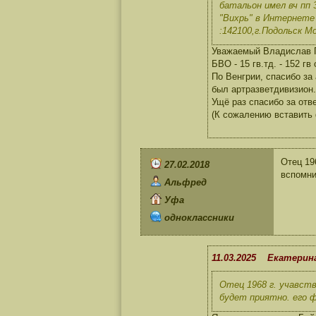
батальон имел вч пп 
"Вихрь" в Интернет
:142100,г.Подольск Мо
Уважаемый Владислав Па
БВО - 15 гв.тд. - 152 г
По Венгрии, спасибо за
был артразветдивизион.
Ущё раз спасибо за ответ
(К сожалению вставить 
Отец 19
27.02.2018
вспомни
Альфред
Уфа
одноклассники
11.03.2025 Екатерин
Отец 1968 г. учавст
будет приятно. его 