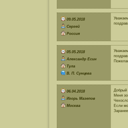
Уважаем
09.05.2018
поздрав
Сергей
Россия
Уважае
05.05.2018
поздрав
Александр Есин
Пожелан
Тула
В. П. Сунцева
Добрый 
06.04.2018
Меня зо
Игорь Мазепов
Чехосло
Москва
Если мо
Заранее