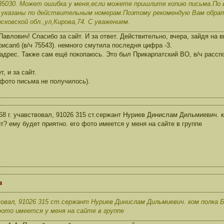
35030. Может ошибка у меня,если можете пришлите копию письма.По в
е указаны по действительным номерам.Поэтому рекомендую Вам обр
сковской обл.,ул,Кирова,74. С уважением.
влович! Спасибо за сайт. И за ответ. Действительно, вчера, зайдя на в
в оисапб (в/ч 75543). немного смутила последня цифра -3.
 адрес. Также сам ещё покопаюсь. Это был Прикарпатский ВО, в/ч расспо
, и за сайт.
фото письма не получилось).
68 г. учавствовал, 91026 315 ст.сержант Нуриев Динислам Дильмиевич. к
т? ему будет приятно. его фото имеется у меня на сайте в группе
а
вовал, 91026 315 ст.сержант Нуриев Динислам Дильмиевич. ком полка 
фото имеется у меня на сайте в группе