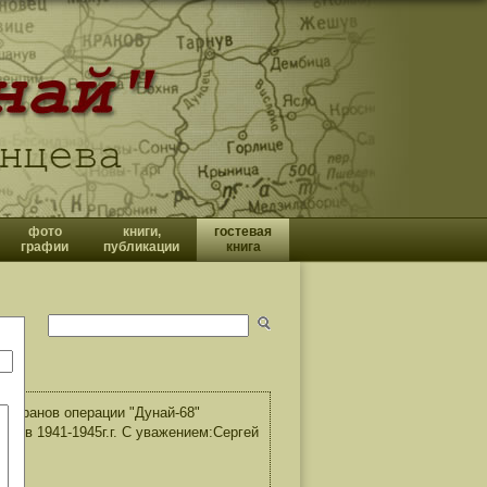
фото
книги,
гостевая
графии
публикации
книга
теранов операции "Дунай-68"
й в 1941-1945г.г. С уважением:Сергей