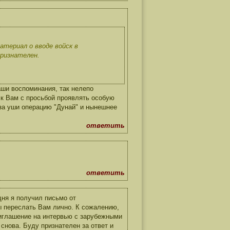
атериал о вводе войск в
признателен.
аши воспоминания, так нелепо
 к Вам с просьбой проявлять особую
 за уши операцию "Дунай" и нынешнее
ответить
ответить
ня я получил письмо от
ы переслать Вам лично. К сожалению,
иглашение на интервью с зарубежными
снова. Буду признателен за ответ и