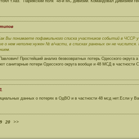
тоял т.наз. "Парижский полк" 48-й МС дивизии. Командовал Дивизией ге
нтипов
Как Вы понимаете пофамильного списка участников событий в ЧССР у
ые о нем неполне:нужен № в/части, в списках раненых он не числится
нием.
авлович! Простейший анализ безвозвратных потерь Одесского округа а 
уют санитарные потери Одесского округа вообще и 48 МСД в частности
П.
иальных данных о потерях в ОдВО и в частности 48 мсд нет.Если у Вас
9
20
>>