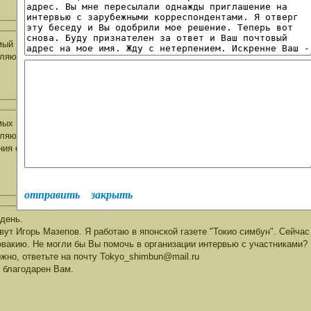
ый Владислав Павлович!Вас,соратников и помощников Ваших,а также ве
ляю с Днём Великой Победы советского народа над фашистской Германие
мых Владислава Павловича и его помощников, всех моих друзей,все
ляю с ДНЁМ ПОБЕДЫ ! ! !
ия самые наилучшие: здоровья, бодрости духа, вечного мирного неба.
отправить
закрыть
день.
вут Игорь Мазепов. Я работаю в японской газете "Токио симбун". Сейчас
вакию. Не могли бы Вы помочь в организации интервью с участниками? 
жно, ответьте на почту Tokyo_shimbun@mail.ru
 благодарен Вам.