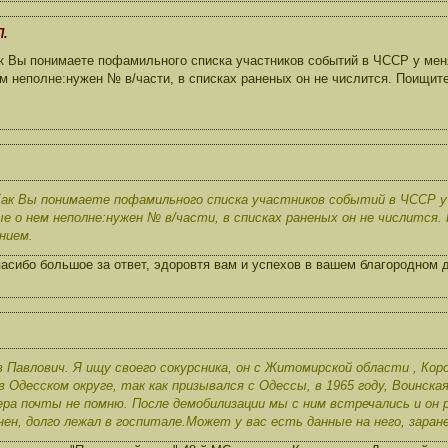
П.
к Вы понимаете пофамильного списка участников событий в ЧССР у меня
ем неполне:нужен № в/части, в списках раненых он не числится. Поищит
Как Вы понимаете пофамильного списка участников событий в ЧССР у
ые о нем неполне:нужен № в/части, в списках раненых он не числится
нием.
сибо большое за ответ, эдоровтя вам и успехов в вашем благородном 
 Павлович. Я ищу своего сокурсника, он с Житомирской области , Ко
 Одесском округе, так как призывался с Одессы, в 1965 году, Воинск
ера почты не помню. После демобилизации мы с ним встречались и он 
нен, долго лежал в госпитале.Может у вас есть данные на него, заран