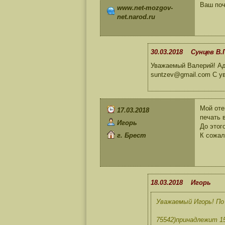
Ваш поч
www.net-mozgov-
net.narod.ru
30.03.2018 Сунцев В.
Уважаемый Валерий! Адр
suntzev@gmail.com С у
Мой оте
17.03.2018
печать 
Игорь
До этог
г. Брест
К сожал
18.03.2018 Игорь
Уважаемый Игорь! По 
75542)принадлежит 1