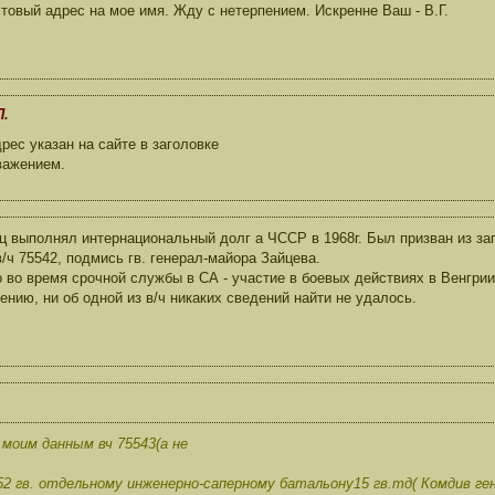
товый адрес на мое имя. Жду с нетерпением. Искренне Ваш - В.Г.
П.
ес указан на сайте в заголовке
важением.
ц выполнял интернациональный долг а ЧССР в 1968г. Был призван из за
в/ч 75542, подмись гв. генерал-майора Зайцева.
о во время срочной службы в СА - участие в боевых действиях в Венгрии 
ению, ни об одной из в/ч никаких сведений найти не удалось.
моим данным вч 75543(а не
52 гв. отдельному инженерно-саперному батальону15 гв.тд( Комдив ге