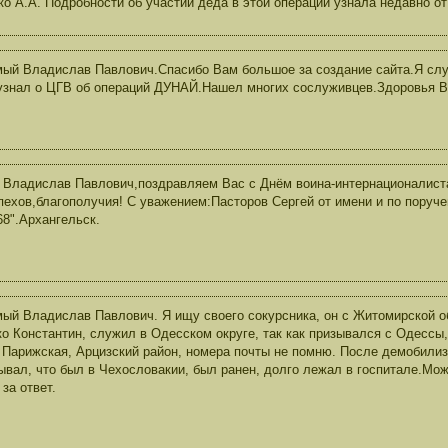
ко А.А. Подробности об участии деда в этой операции узнала недавно от
ый Владислав Павлович.Спасибо Вам большое за создание сайта.Я сл
узнал о ЦГВ об операций ДУНАЙ.Нашел многих сослуживцев.Здоровья В
 Владислав Павлович,поздравляем Вас с Днём воина-интернационалиста
пехов,благополучия! С уважением:Пасторов Сергей от имени и по поруч
68".Архангельск.
ый Владислав Павлович. Я ищу своего сокурсника, он с Житомирской о
о Константин, служил в Одесском округе, так как призывался с Одессы, 
 Парижская, Арцизский район, номера почты не помню. После демобилиз
ывал, что был в Чехословакии, был ранен, долго лежал в госпитале.Може
за ответ.