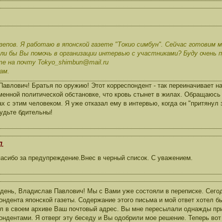
епов. Я работаю в японской газете "Токио симбун". Сейчас готовим м
ли бы Вы помочь в организации интервью с участниками? Буду очень 
е на почту Tokyo_shimbun@mail.ru
ам.
влович! Братья по оружию! Этот корреспондент - так переиначивает н
менной политической обстановке, что кровь стынет в жилах. Обращаюсь
ах с этим человеком. Я уже отказал ему в интервью, когда он "притянул
удьте бдительны!
П.
асибо за предупреждение.Внес в черный список. С уважением.
день, Владислав Павлович! Мы с Вами уже состояли в переписке. Сегод
ондента японской газеты. Содержание этого письма и мой ответ хотел б
л в своем архиве Ваш почтовый адрес. Вы мне пересылали однажды пр
ондентами. Я отверг эту беседу и Вы одобрили мое решение. Теперь вот 