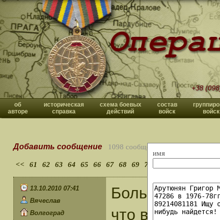
+38 (098
об
историческая
схема боевых
состав
группиро
авторе
справка
действий
войск
войск
Добавить сообщение
1098 сообщений
имя
<<
61
62
63
64
65
66
67
68
69
70
>>
Большое спаси
13.10.2010 07:41
Вячеслав
что вы удели
Волгоград