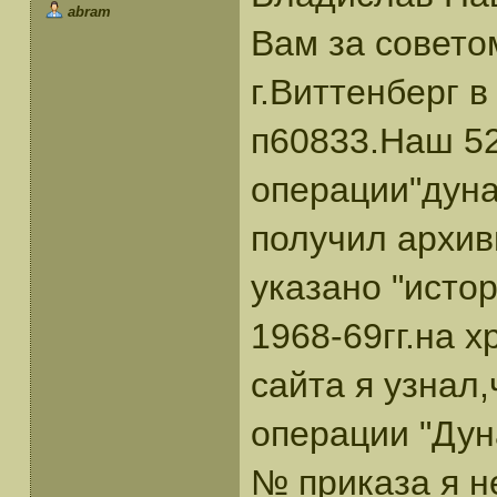
abram
Вам за совето
г.Виттенберг в
п60833.Наш 52
операции"дуна
получил архив
указано "исто
1968-69гг.на 
сайта я узнал,
операции "Дун
№ приказа я н