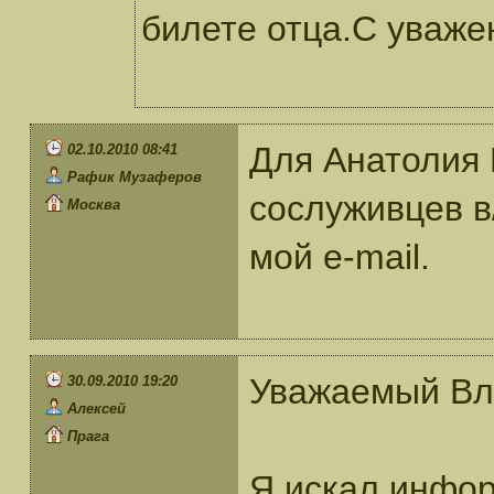
билете отца.С уваже
Для Анатолия 
02.10.2010 08:41
Рафик Музаферов
сослуживцев в
Москва
мой e-mail.
Уважаемый Вл
30.09.2010 19:20
Алексей
Прага
Я искал инфор