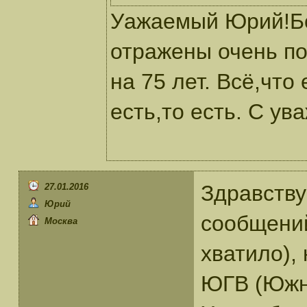
Уажаемый Юрий!Бо
отражены очень п
на 75 лет. Всё,что
есть,то есть. С ув
Здравству
27.01.2016
Юрий
сообщений
Москва
хватило),
ЮГВ (Южны