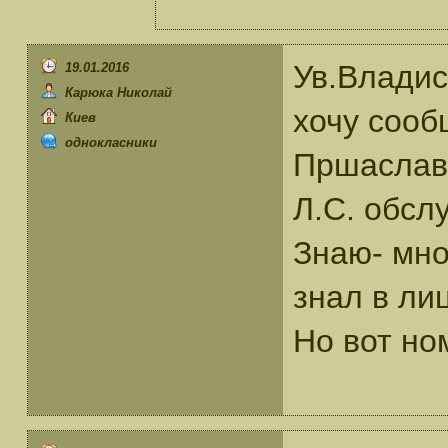
Ув.Владис
19.01.2016
Карюка Николай
хочу сооб
Киев
однокласники
Пршаслави
Л.С. обсл
Знаю- мно
знал в ли
Но вот но