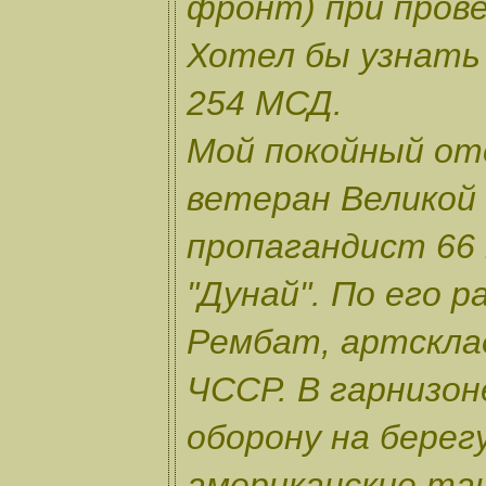
фронт) при прове
Хотел бы узнать 
254 МСД.
Мой покойный оте
ветеран Великой 
пропагандист 66 
"Дунай". По его р
Рембат, артсклад
ЧССР. В гарнизон
оборону на берег
американские тан