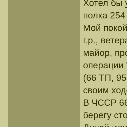
Хотел бы 
полка 254
Мой покой
г.р., вет
майор, пр
операции 
(66 ТП, 9
своим ход
В ЧССР 66
берегу ст