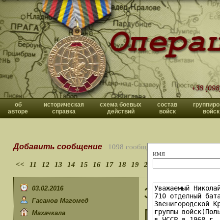
+38 (098
об
историческая
схема боевых
состав
группиро
авторе
справка
действий
войск
войск
Добавить сообщение
1098 сообщений
имя
<<
11
12
13
14
15
16
17
18
19
20
>>
Здравству
03.02.2016
Гасанов Магомед
ГДР, г. Ри
Махачкала