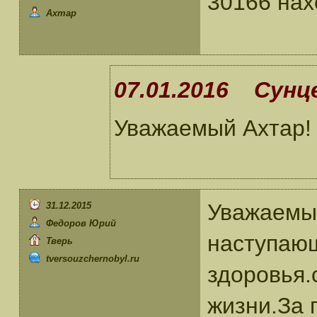
30166 нах
Ахтар
07.01.2016 Сунце
Уважаемый Ахтар! 
Уважаемы
31.12.2015
Федоров Юрий
наступаю
Тверь
tversouzchernobyl.ru
здоровья.
жизни.За 