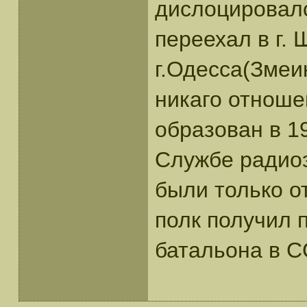
дислоцировался
переехал в г. 
г.Одесса(Змеи
никаго отноше
образован в 19
Службе радиоэ
были только о
полк получил п
батальона в С