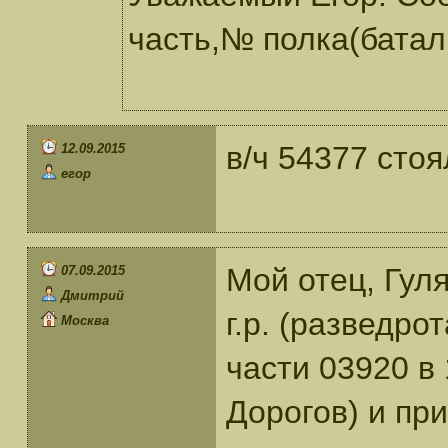
часть,№ полка(батал
в/ч 54377 сто
12.09.2015
егор
Мой отец, Гул
07.09.2015
Дмитрий
г.р. (разведро
Москва
части 03920 в
Дорогов) и пр