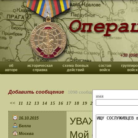
+38 (098
об
историческая
схема боевых
состав
группиро
авторе
справка
действий
войск
войск
Добавить сообщение
1098 сообщений
имя
<<
11
12
13
14
15
16
17
18
19
20
>>
УВАЖАЕМЫЙ 
16.10.2015
Белла
Мой отец подп
Москва