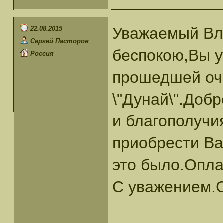
Уважаемый Вл
22.08.2015
Сергей Пасторов
беспокою,Вы у
Россия
прошедшей оч
\"Дунай\".Доб
и благополучи
приобрести Ва
это было.Опла
С уважением.С