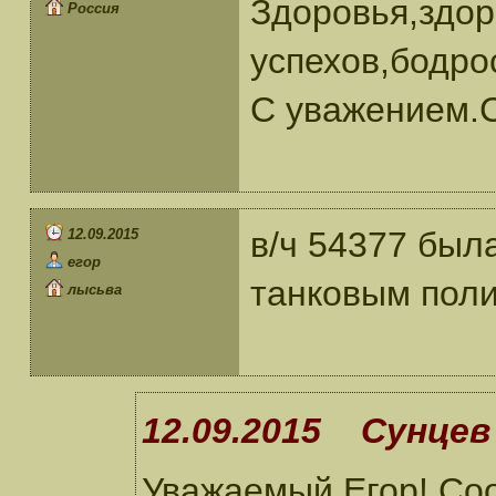
Здоровья,здор
Россия
успехов,бодро
С уважением.С
в/ч 54377 был
12.09.2015
егор
танковым поли
лысьва
12.09.2015 Сунцев 
Уважаемый Егор! Соо