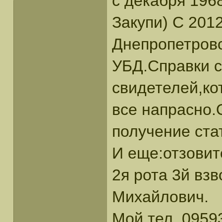
с декабря 1968
Закупи) С 201
Днепропетровс
УБД.Справки с
свидетелей,ко
все напрасно.
получение ста
И еще:отзовит
2я рота 3й вз
Михайлович.
Мой тел. 0959