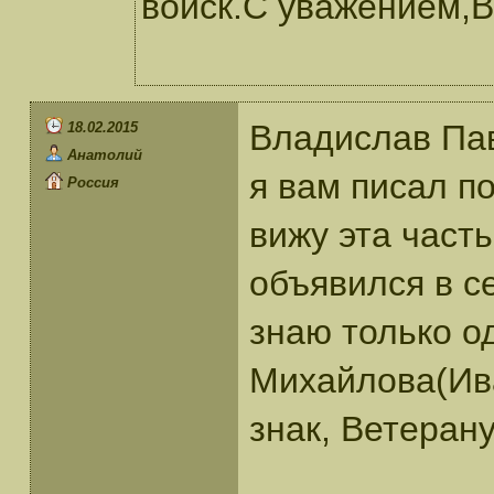
войск.С уважением,В
Владислав Пав
18.02.2015
Анатолий
я вам писал по
Россия
вижу эта часть
объявился в се
знаю только о
Михайлова(Ива
знак, Ветеран