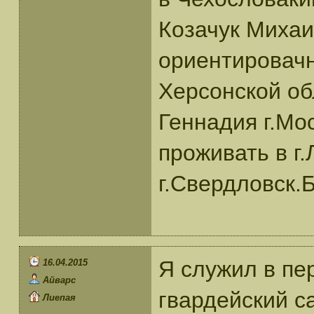
Козачук Михаи
ориентировачн
Херсонской об
Геннадия г.Мо
проживать в г.
г.Свердловск.
Я служил в пе
16.04.2015
Айварс
гвардейский с
Лиепая