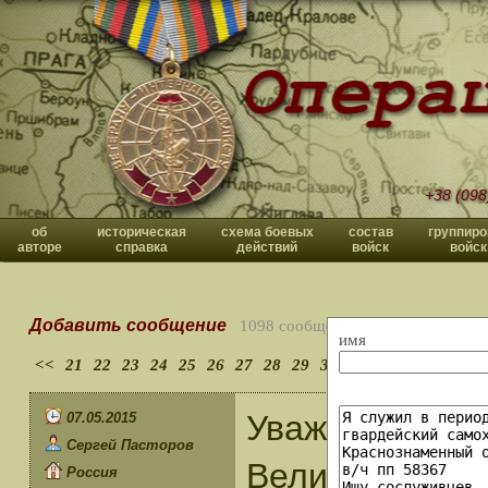
+38 (098
об
историческая
схема боевых
состав
группиро
авторе
справка
действий
войск
войск
Добавить сообщение
1098 сообщений
имя
<<
21
22
23
24
25
26
27
28
29
30
>>
Уважаемый Вл
07.05.2015
Сергей Пасторов
Великой Побе
Россия