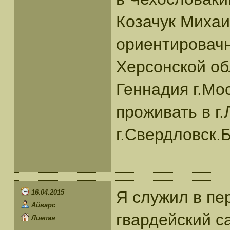
Козачук Михаи
ориентировачн
Херсонской об
Геннадия г.Мо
проживать в г.
г.Свердловск.
Я служил в пе
16.04.2015
Айварс
гвардейский с
Лиепая