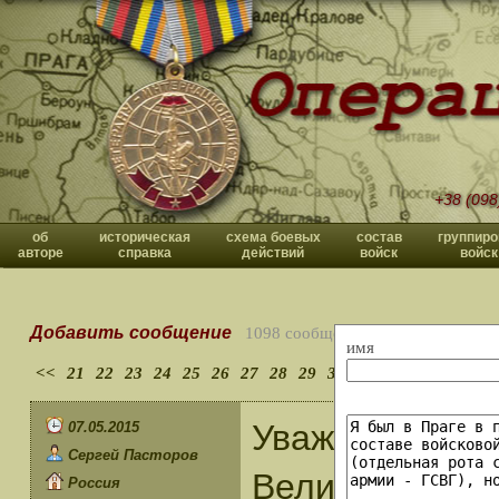
+38 (098
об
историческая
схема боевых
состав
группиро
авторе
справка
действий
войск
войск
Добавить сообщение
1098 сообщений
имя
<<
21
22
23
24
25
26
27
28
29
30
>>
Уважаемый Вл
07.05.2015
Сергей Пасторов
Великой Побе
Россия