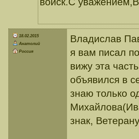
войск.С уважением,В
Владислав Пав
18.02.2015
Анатолий
я вам писал по
Россия
вижу эта часть
объявился в се
знаю только о
Михайлова(Ива
знак, Ветеран