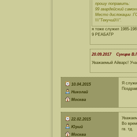
прошу поправить:
99 гвардейский самохо
Место дислокации :ГС
\\\"Текучий\\\".
я тоже служил 1985-198
9 РЕАБАТР
20.09.2017 Сунцев В.
Уважаемый Айварс! Учас
Я служи
10.04.2015
Поздрав
Николай
Москва
Уважаем
22.02.2015
Во врем
Юрий
гв. тд.
Москва