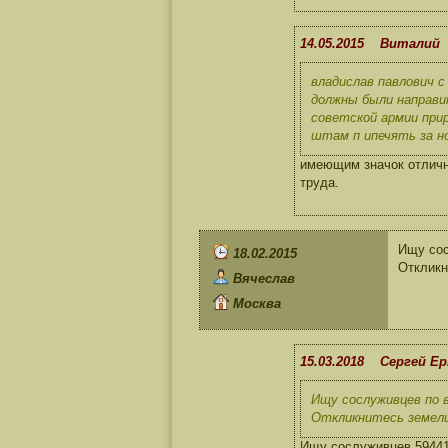
14.05.2015 Виталий
владислав павлович с
должны были направи
советской армии при
штам п ипечять за н
имеющим значок отличн
труда.
Ищу сос
18.02.2015
Откликн
Вячеслав
Москва
15.03.2018 Сергей Е
Ищу сослуживцев по в
Откликнитесь земели
Ищу сослуживцев 59441