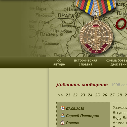
об
историческая
схема боев
авторе
справка
действий
Добавить сообщение
1098 со
<<
21
22
23
24
25
26
27
28
2
Уважаем
07.05.2015
Вы дела
Сергей Пасторов
Буду Ва
Россия
Алмалык