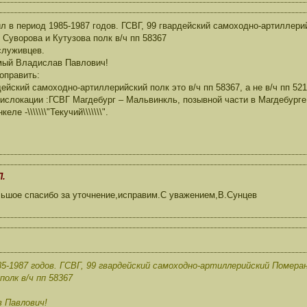
л в период 1985-1987 годов. ГСВГ, 99 гвардейский самоходно-артиллер
 Суворова и Кутузова полк в/ч пп 58367
служивцев.
мый Владислав Павлович!
оправить:
дейский самоходно-артиллерийский полк это в/ч пп 58367, а не в/ч пп 521
ислокации :ГСВГ Магдебург – Мальвинкль, позывной части в Магдебурге был 
еле -\\\\\\\"Текучий\\\\\\\".
П.
ьшое спасибо за уточнение,исправим.С уважением,В.Сунцев
85-1987 годов. ГСВГ, 99 гвардейский самоходно-артиллерийский Помер
полк в/ч пп 58367
 Павлович!