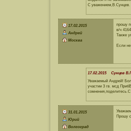
С уважением,В.Сунцев.
прошу п
17.02.2015
в/ч 4164
Андрей
Также уп
Москва
Если не
17.02.2015 Сунцев В.
Уважаемый Андрей! Боль
участии 3 гв. мсд Приб
сомнения,поделитесь.С
Уважае
31.01.2015
Прошу с
Юрий
Волгоград