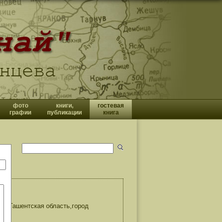
фото
книги,
гостевая
графии
публикации
книга
са:Ташентская область,город