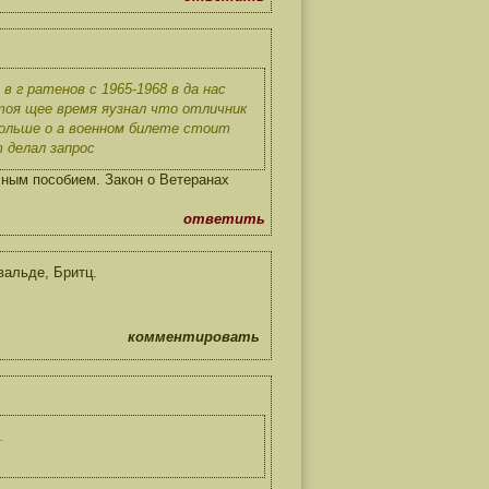
 г ратенов с 1965-1968 в да нас
тоя щее время яузнал что отличник
больше о а военном билете стоит
 делал запрос
ным пособием. Закон о Ветеранах
ответить
вальде, Бритц.
комментировать
.