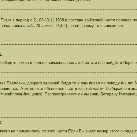
 Праге в период с 21.08-10.11.1968 в составе войсковой части полевая п
 начальника штаба 20 армии - ГСВГ), но её почему-то в списке нет.
П.
ообщите номер и полное наименование этой роты и она войдёт в Перече
ав Павлович, добраго здравия! Когда то я вам писал по поводу в/ч п/п 8
появилась. А может кто объявился в сети из этой части. На Украине я зн
Михайлова(Иващенко). Распространяете ли вы знак, Ветерану Интернац
П.
кого не прибавилось по этой части.Если Вы знает номер этого склада
ь.