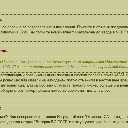
П.
ое спасибо за поздравление и пожелания. Примите и от меня поздрав
агополучия.Если Вы помните номер в/части батальона до ввода в ЧССР,
нович
 Павлович, поздравляю с наступающим днем защитников Отечества! 
 1971-72 гг. наша часть называлась "215 отдельный гвардейский баталь
аступающими празниками днем победы я служил полевая почта 41651 в 
ы ровно месяйц сидели на чимоданах потом отменили в настоя щее врем
 ветерану сделали запрос вамилия есть гначало иконец больше о а воен
обидно стоит номер приказа номер 26 военкомат делал запрос
П.
ич!У Вас неверная информация.Нагрудный знак"Отличник СА" никогда не
раво давала медаль"Ветеран ВС СССР"и статус участника боевых дейст