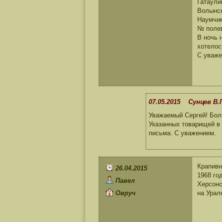
Гатаули
Волынск
Наумчик
№ полев
В ночь 
хотелос
С уваже
07.05.2015 Сунцев В.
Уважаемый Сергей! Бол
Указанных товарищей в 
письма. С уважением.
Крапивн
26.04.2015
1968 го
Павел
Херсонс
Овруч
на Урал