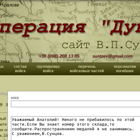
+38 (098) 208 13 85
suntzev@gmail.com
ых
состав
группировка
перечень
персоналии
войск
войск
войсковых частей
погибших
общений
имя
9
30
>>
ый Владислав Павлович,с Днём Великой Победы!
ете большое и нужное дело,спасибо Вам.
м очень благодарен,если поможете мне разыскать сослуживцев.Их адре
,1й Октябрьский переулок,д115.