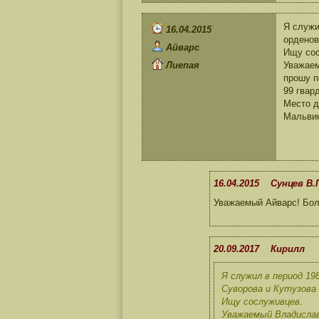
Я служи
16.04.2015
орденов
Айварс
Ищу со
Лиепая
Уважае
прошу п
99 гвар
Место д
Мальвинк
16.04.2015 Сунцев В.
Уважаемый Айварс! Бол
20.09.2017 Кирилл
Я служил в период 19
Суворова и Кутузова 
Ищу сослуживцев.
Уважаемый Владислав