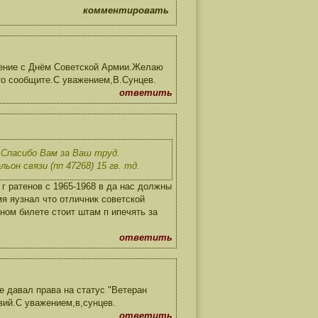
комментировать
ление с Днём Советской Армии.Желаю
то сообщите.С уважением,В.Сунцев.
ответить
Спасибо Вам за Ваш труд.
он связи (пп 47268) 15 гв. тд.
г ратенов с 1965-1968 в да нас должны
я яузнал что отличник советской
ном билете стоит штам п ипечять за
ответить
 давал права на статус "Ветеран
вий.С уважением,в,сунцев.
ответить