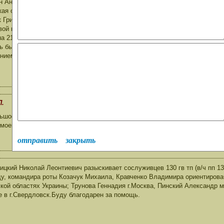
н Анатолий Николаевич.
ая область,Ковельский район,село"Вербка"
 Григорий Моисеевич.
ой почты:59778.
на 21 августа 1968г. мы вошли с ЧССР из г.Дрездена.Мы из одного экип
ь бы узнать их судьбу.Помогите,пожалуйста,если это возможно.
нием Пасторов С.Я.
П.
ьшое спасибо за поздравление. Примите и от меня наилучшие пожелани
моей базе данных по 83гв.опс и АСУ 16 ВА не числится. Если у Вас ес
отправить
закрыть
ицкий Николай Леонтиевич разыскивает сослуживцев 130 гв тп (в/ч пп 1
ду, командира роты Козачук Михаила, Кравченко Владимира ориентиров
кой областях Украины; Трунова Геннадия г.Москва, Пинский Александр м
е в г.Свердловск.Буду благодарен за помощь.