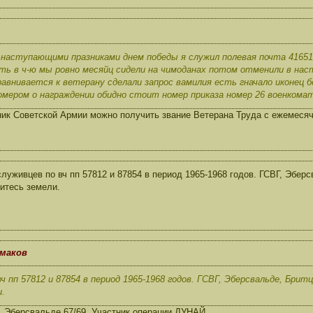
 наступающими празниками днем победы я служил полевая почта 41651 в
ть в ч-ю мы ровно месяйц сидели на чимоданах потом отменили в нас
равнивается к ветерану сделали запрос вамилия есть гначало иконец 
омером о награждении обидно стоит номер приказа номер 26 военкомат
ик Советской Армии можно получить звание Ветерана Труда с ежемесяч
луживцев по вч пп 57812 и 87854 в период 1965-1968 годов. ГСВГ, Эберс
итесь земели.
рмаков
ч пп 57812 и 87854 в период 1965-1968 годов. ГСВГ, Эберсвальде, Бритц
.
 Эберсвальде,67/69. Участник операции ДУНАЙ.