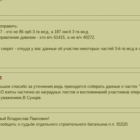
оправить:
7 - это не 86 орб 3 гв.мсд, а 187 оисб 3 гв.мсд.
равление дивизии - это в/ч 61415, а не в/ч 40272.
 секрет - откуда у вас данные об участии некоторых частей 3-й гв.мсд в
П.
шое спасибо за уточнения,ведь приходится собирать данные о частях "
ВО взяты частично из наградных листов и воспоминаний участников опер
 уважением,В.Сунцев.
мый Владислав Павлович!
ообщить о судьбе отдельного строительного батальона п.п. 81520.