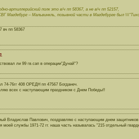
дно-артиллерийский полк это в/ч пп 58367, а не в/ч пп 52157,
ВГ Магдебург – Мальвинкль, позывной части в Магдебурге был \\\"Тихох
7 вч пп 58367
П.
твовал ли 99 гв.сап в операции"Дунай"?
л 74-76гг 408 ОРЕДН пп 47567 Богданеч.
ляю всех с наступающим праздником с Днем Победы!!
ый Владислав Павлович, поздравляю с наступающим днем защитников 
я моей службы 1971-72 гг. наша часть называлась "215 отдельный гварде