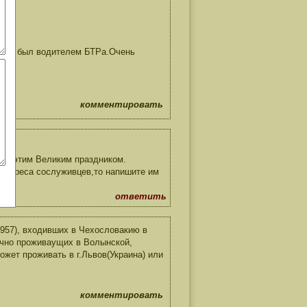
ажа,я был водителем БТРа.Очень
комментировать
я с этим Великим праздником.
ть адреса сослуживцев,то напишите им
ответить
3957), входивших в Чехословакию в
ачно проживаущих в Волынской,
ожет проживать в г.Львов(Украина) или
комментировать