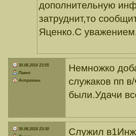
дополнительную инф
затруднит,то сообщи
Яценко.С уважением
Немножко доба
30.08.2010 23:55
Павел
служаков пп в
Астрахань
были.Удачи в
Служил в1Инж
30.08.2010 23:30