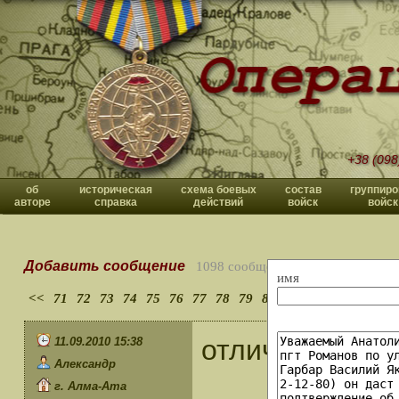
+38 (098
об
историческая
схема боевых
состав
группиро
авторе
справка
действий
войск
войск
Добавить сообщение
1098 сообщений
имя
<<
71
72
73
74
75
76
77
78
79
80
>>
отличный сайт
11.09.2010 15:38
Александр
г. Алма-Ата