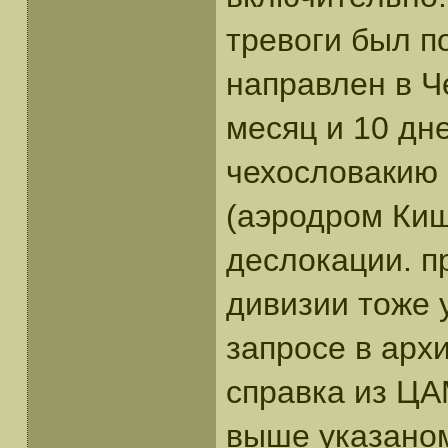
тревоги был п
направлен в Ч
месяц и 10 дн
чехословакию 
(аэродром Киш
деслокации. п
дивизии тоже 
запросе в арх
справка из ЦА
выше указаном