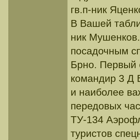
гв.п-ник Яценк
В Вашей табли
ник Мушенков
посадочным с
Брно. Первый 
командир 3 Д 
и наиболее ва
передовых час
ТУ-134 Аэрофл
туристов спец