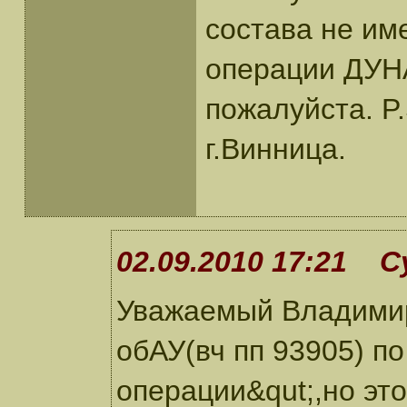
состава не име
операции ДУН
пожалуйста. P
г.Винница.
02.09.2010 17:21 С
Уважаемый Владимир!
обАУ(вч пп 93905) п
операции&qut;,но эт