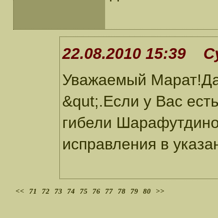
22.08.2010 15:39 С
Уважаемый Марат!Да
&qut;.Если у Вас ест
гибели Шарафутдино
исправления в указ
<<
71
72
73
74
75
76
77
78
79
80
>>