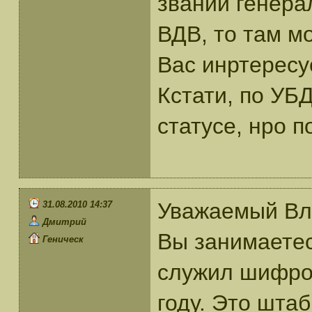
звании генера
ВДВ, то там мо
Вас инртересу
Кстати, по УБ
статусе, нро 
Уважаемый Вла
31.08.2010 14:37
Дмитрий
Вы занимаетес
Геническ
служил шифров
году. Это шта