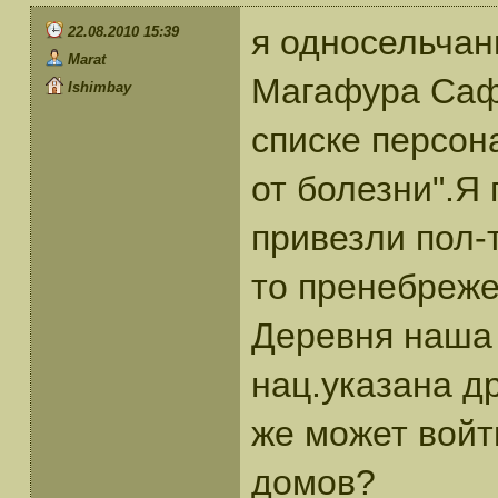
я односельчан
22.08.2010 15:39
Marat
Магафура Саф
Ishimbay
списке персон
от болезни".Я
привезли пол-
то пренебреже
Деревня наша 
нац.указана д
же может войт
домов?