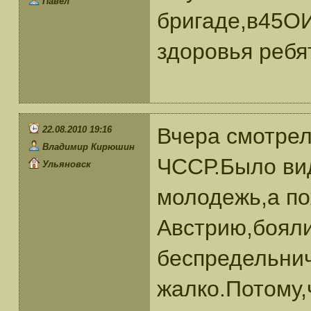
Павел
бригаде,в45ОИ
здоровья ребя
Вчера смотрел 
22.08.2010 19:16
Владимир Кирюшин
ЧССР.Было вид
Ульяновск
молодежь,а п
Австрию,бояли
беспредельнич
жалко.Потому,