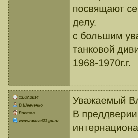
посвящают се
делу.
с большим ува
танковой див
1968-1970г.г.
Уважаемый Вл
13.02.2014
В.Шевченко
В преддверии
Ростов
www.rassvet21-go.ru
интернациона