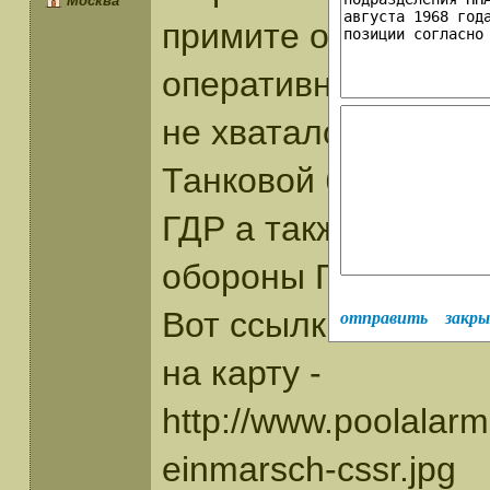
Москва
примите от меня, по
оперативные докуме
не хватало. Это ут
Танковой бригады 
ГДР а также приказ
обороны ГДР.
Вот ссылки:
отправить
закр
на карту -
http://www.poolalarm
einmarsch-cssr.jpg