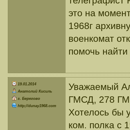
телеграфист Р
это на момен
1968г архивн
военкомат от
помочь найти 
Уважаемый Ал
19.01.2014
Анатолий Кисиль
ГМСД, 278 ГМС
г. Берегово
http;//dunay1968.com
Хотелось бы 
ком. полка с 1