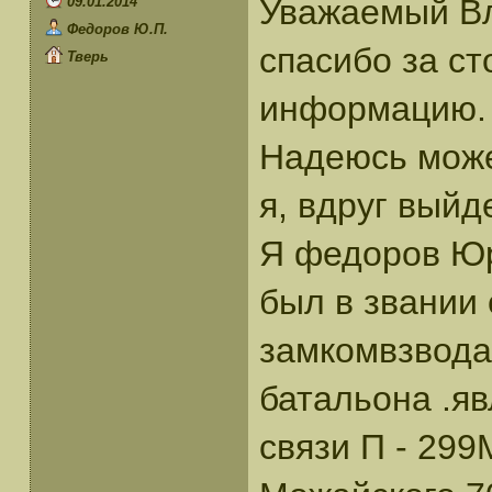
Уважаемый В
09.01.2014
Федоров Ю.П.
спасибо за ст
Тверь
информацию.
Надеюсь может
я, вдруг выйде
Я федоров Юр
был в звании
замкомвзвода
батальона .я
связи П - 299