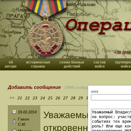
+38 (098
об
историческая
схема боевых
состав
группиро
авторе
справка
действий
войск
войск
Добавить сообщение
1098 сообщений
имя
<<
21
22
23
24
25
26
27
28
29
30
>>
Уважаемый Владисл
19.02.2014
Гавин
С.М.
откровенный и соде