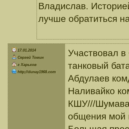
Владислав. Историе
лучше обратиться н
Участвовал в
17.01.2014
Сергей Томин
танковый бат
г Харьков
http;//dunay1968.com
Абдулаев ком
Наливайко ко
КШУ///Шумава
общения мой 