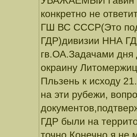
УВАЖАЕМЫЙ Гавин С.
конкретно не ответи
ГШ ВС СССР(Это под
ГДР)дивизии ННА ГДР
гв.ОА.Задачами дня 
окраину Литомержиц
Пльзень к исходу 21.
на эти рубежи, вопр
документов,подтвер
ГДР были на террит
точно.Конечно,я не