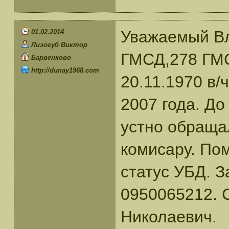
Уважаемый Вл
01.02.2014
Лизогуб Виктор
ГМСД,278 ГМСП
Барвенково
http://dunay1968.com
20.11.1970 в/
2007 года. До
устно обраща
комисару. По
статус УБД. З
0950065212. 
Николаевич.