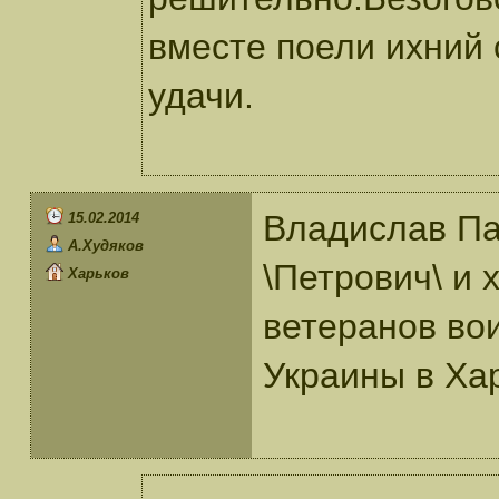
вместе поели ихний 
удачи.
Владислав Па
15.02.2014
А.Худяков
\Петрович\ и 
Харьков
ветеранов во
Украины в Хар