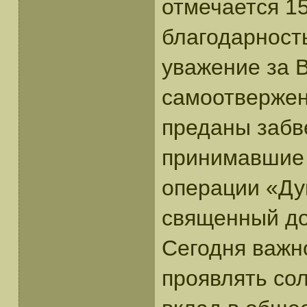
отмечается 1
благодарност
уважение за 
самоотвержен
преданы забв
принимавшие 
операции «Ду
священный до
Сегодня важно
проявлять со