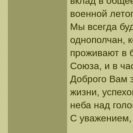
вклад в общее
военной лето
Мы всегда бу
однополчан, 
проживают в 
Союза, и в ча
Доброго Вам з
жизни, успехо
неба над голо
С уважением,