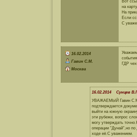
Вот ссы
на карту
На прика
Если сс
С уваже
Уважаем
16.02.2014
события
Гавин С.М.
ГДР чех
Москва
16.02.2014 Сунцев В.
УВАЖАЕМЫЙ Гавин С.М. 
подтверждается докумен
выйти на южную окраину
эти рубежи, вопрос сл
могу утверждать точно.
операции "Дунай",но по
ходе её.С уважением.