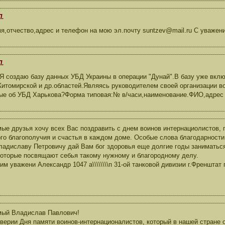
П.
,отчество,адрес и телефон на мою эл.почту suntzev@mail.ru С уважен
П.
Я создаю базу данных УБД Украины в операции "Дунай".В базу уже вкл
итомирской и др.областей.Являясь руководителем своей организации в
ые об УБД Харькова?Форма типовая:№ в/часи,наименование.ФИО,адрес
ые друзья хочу всех Вас поздравить с днем воинов интернациолистов, 
го благополучия и счастья в каждом доме. Особые слова благодарности
ладиславу Петровичу дай Вам бог здоровья еще долгие годы заниматьс
оторые посвящают себья такому нужному и благородному делу.
им уважени Александр 1047 а\\\\\\\\п 31-ой танковой дивизии г.Френштат 
мый Владислав Павлович!
верии Дня памяти воинов-интернационалистов, который в нашей стране 