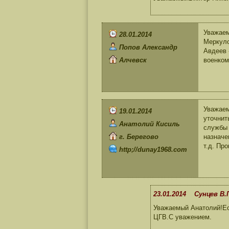
Уважаем
28.01.2014
Меркуло
Попов Александр
Авдеев 
Алчевск
военком
Уважаем
19.01.2014
уточнит
Анатолий Кисиль
службы 
г. Берегово
назначе
т.д. Пр
http;//dunay1968.com
23.01.2014 Сунцев В.
Уважаемый Анатолий!Ес
ЦГВ.С уважением.