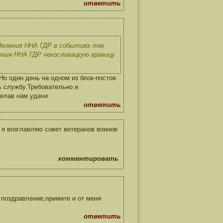
ответить
деления ННА ГДР в событиях тех
ления ННА ГДР чехословацкую границу
Но один день на одном из блок-постов
ь службу.Требовательно и
елав нам удачи.
ответить
 я возглавляю совет ветеранов воинов
комментировать
 поздравление,примите и от меня
ответить