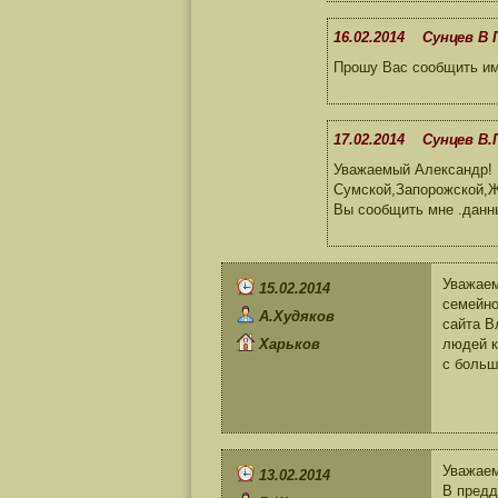
16.02.2014 Сунцев В 
Прошу Вас сообщить имя
17.02.2014 Сунцев В.
Уважаемый Александр! 
Сумской,Запорожской,Ж
Вы сообщить мне .данн
Уважаем
15.02.2014
семейно
А.Худяков
сайта В
Харьков
людей к
с больш
Уважае
13.02.2014
В предд