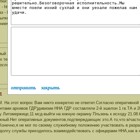
лки:
 - http://www.poolalarm.de/kindersuchdienst/fdj/karte-nva-einmarsch-cssr.jpg
з - http://www.poolalarm.de/kindersuchdienst/fdj/Armeegenaral-Hoffmenn_3.j
ылки по каким-то причинам у Вас не открываются, готов выслать Вам на
нием - Гавин Сергей Михайлович.
ый Владислав Павлович! Ответьте, пожалуйста на вопрос: участвовали
х тех времен в Чехословакии? Какова их была роль? Или еще конкретн
ословацкую границу 26 августа 1968 года и заняли ли они исходные бое
отправить
закрыть
П.
На этот вопрос Вам никто конкретно не ответит.Согласно оперативно
тами архивов ГДР)дивизии ННА ГДР составляли 2-й эшелон 1 гв.ТА и 20
 Литомержице,11 мсд-выйти на южную окраину Пльзень к исходу 21.08.68
ожный.Нет оперативных документов,подтверждающих это.А то,что в/част
Конечно,я не мог по своему служебному положению участвовать в разр
 долгу службы приходилось взаимодействовать с офицерами ННА,как в 