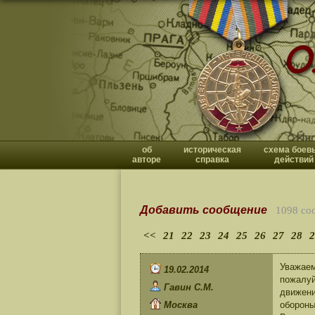
об
историческая
схема боев
авторе
справка
действий
Добавить сообщение
1098 со
<<
21
22
23
24
25
26
27
28
2
Уважаем
19.02.2014
пожалуй
Гавин С.М.
движени
Москва
обороны