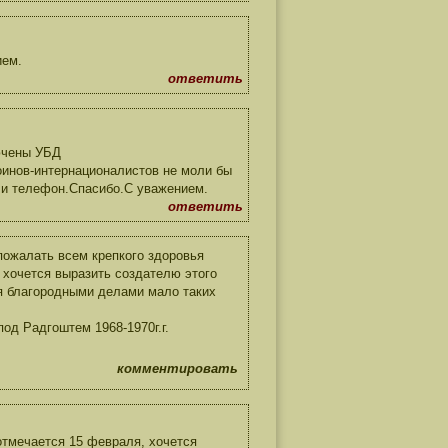
ием.
ответить
ючены УБД
оинов-интернационалистов не моли бы
 и телефон.Спасибо.С уважением.
ответить
пожалать всем крепкого здоровья
 хочется выразить создателю этого
я благородными делами мало таких
под Радгоштем 1968-1970г.г.
комментировать
отмечается 15 февраля, хочется