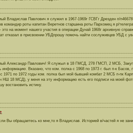
ый Владислав Павлович я служил в 1967-1969г ГСВГг Дрезден п/п46678 
в командир роты капитан Веретнов старшина роты Пархомец я р/телегра
- это на момент нашего участия в операции Дунай 1968г архивную справ
ат отказал в присвоении УБДпрошу помочь найти сослуживцев УБД с ува
ый Александр Павлович! Я служыл в 18 ГМСД, 278 ГМСП, 2 МСБ, Закупи 
ь информацию. Вказано, что ком. полка с 1968 по 1973 г. был п-к Басов
с 1971 по 1972 годы ком. полка был мой бывший комбат 2 МСБ п-пк Карпо
н НШ 18 МСД), у меня на эту информацию есть его подписи на моей фот
ошу востановить истину.
П.
ли Вы обращаетесь ко мне,то я Владислав. Историей в/частей я не зан