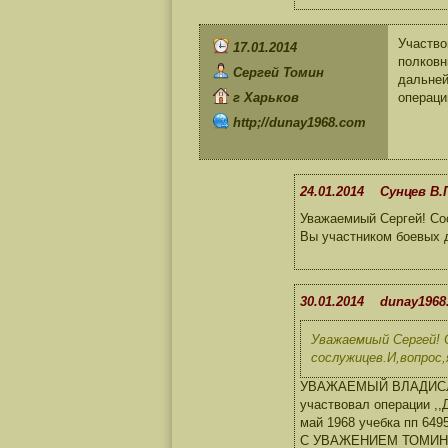
Участво
17.01.2014
полковн
Сергей Томин
дальней
г Харьков
операци
http;//dunay1968.com
24.01.2014 Сунцев В.
Уважаемиый Сергей! Со
Вы участником боевых 
30.01.2014 dunay1968
Уважаемиый Сергей! 
сослужицев.И,вопрос
УВАЖАЕМЫЙ ВЛАДИСЛАВ
участвовал операции ,,
май 1968 учебка пп 649
С УВАЖЕНИЕМ ТОМИН 