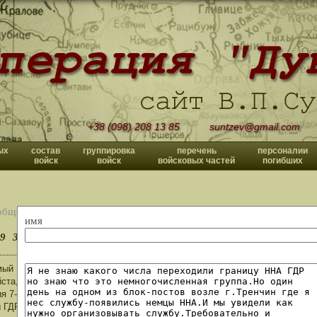
+38 (098) 208 13 85
suntzev@gmail.com
ых
состав
группировка
перечень
персоналии
войск
войск
войсковых частей
погибших
общений
имя
9
30
>>
ый Владислав Павлович! Спасибо Вам за откровенный и содержательный
ста, в подарок, те оперативные документы, которых Вам, как вы сетовал
я 7-й Танковой бригады и 11-й мотострелковой бригады ННА ГДР а такж
 ГДР.