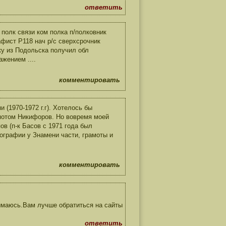
ответить
полк связи ком полка п/полковник
фист Р118 нач р/с сверхсрочник
ку из Подольска получил обл
жением ....
комментировать
(1970-1972 г.г). Хотелось бы
, потом Никифоров. Но вовремя моей
в (п-к Басов с 1971 года был
ографии у Знамени части, грамоты и
комментировать
имаюсь.Вам лучше обратиться на сайты
ответить