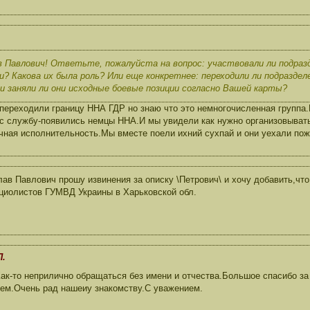
 Павлович! Ответьте, пожалуйста на вопрос: участвовали ли подраз
и? Какова их была роль? Или еще конкретнее: переходили ли подразде
 и заняли ли они исходные боевые позиции согласно Вашей карты?
 переходили границу ННА ГДР но знаю что это немногочисленная группа.
нес службу-появились немцы ННА.И мы увидели как нужно организовыват
чная исполнительность.Мы вместе поели ихний сухпай и они уехали пож
ав Павлович прошу извинения за описку \Петрович\ и хочу добавить,что
циолистов ГУМВД Украины в Харьковской обл.
П.
к-то неприлично обращаться без имени и отчества.Большое спасибо за
нем.Очень рад нашеиу знакомству.С уважением.