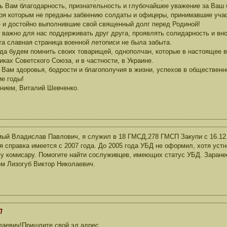
ь Вам благодарность, признательность и глубочайшее уважение за Ваш
ря которым не преданы забвению солдаты и офицеры, принимавшие учас
 и достойно выполнившие свой священный долг перед Родиной!
 важно для нас поддерживать друг друга, проявлять солидарность и вн
та славная страница военной летописи не была забыта.
да будем помнить своих товарищей, однополчан, которые в настоящее 
иках Советского Союза, и в частности, в Украине.
 Вам здоровья, бодрости и благополучия в жизни, успехов в общественн
ие годы!
нием, Виталий Шевченко.
ый Владислав Павлович, я служил в 18 ГМСД,278 ГМСП Закупи с 16.12.19
я справка имеется с 2007 года. До 2005 года УБД не оформил, хотя уст
у комисару. Помогите найти сослуживцев, имеющих статус УБД. Заранее
м Лизогуб Виктор Николаевич.
П
аевич!Пришлите свой эл.адрес.