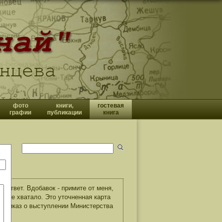
фото
книги,
гостевая
графии
публикации
книга
 ответ. Вдобавок - примите от меня,
и, не хватало. Это уточненная карта
е приказ о выступлении Министерства