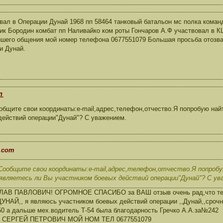
вал в Операции Дунай 1968 пп 58464 танковый батальон мс полка коман
ик Бородин комбат пп Наливайко ком роты Гончаров А.Ф участвовал в К
шего общения мой номер телефона 0677551079 Большая просьба отозват
и Дунай.
П.
общите свои координаты:e-mail,адрес,телефон,отчество.Я попробую най
действий операции"Дунай"? С уважением.
.com
Сообщите свои координаты:e-mail,адрес,телефон,отчество.Я попроб
,являетесь ли Вы участником боевых действий операции"Дунай"? С ув
 ПАВЛОВИЧ! ОГРОМНОЕ СПАСИБО за ВАШ отзыв очень рад,что тепер
ДУНАЙ,, я являюсь участником боевых действий операции ,,Дунай,,срочна
50 а дальше мех.водитель Т-54 была благодарность Гречко А.А.за№242
СЕРГЕЙ ПЕТРОВИЧ МОЙ НОМ ТЕЛ 0677551079