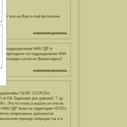
pg
 сайт или на Ваш e-mail фотокопии
комментировать
 ли подразделения ННА ГДР в
ее: переходили ли подразделения ННА
вые позиции согласно Вашей карты?
комментировать
й директивы ГШ ВС СССР(Это
 гв.ОА.Задачами дня дивизий: 7 тд-
 г..Это по плану,а вышли ли они на
и ННА ГДР были на территории ЧССР,я
аботке оперативных документов
начальном периоде операции,так и в