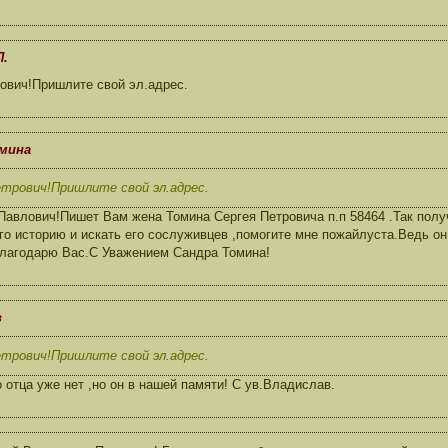
П.
ович!Пришлите свой эл.адрес.
омина
трович!Пришлите свой эл.адрес.
влович!Пишет Вам жена Томина Сергея Петровича п.п 58464 .Так получ
го историю и искать его сослуживцев ,помогите мне пожайлуста.Ведь он
лагодарю Вас.С Уважением Сандра Томина!
в
трович!Пришлите свой эл.адрес.
о отца уже нет ,но он в нашей памяти! С ув.Владислав.