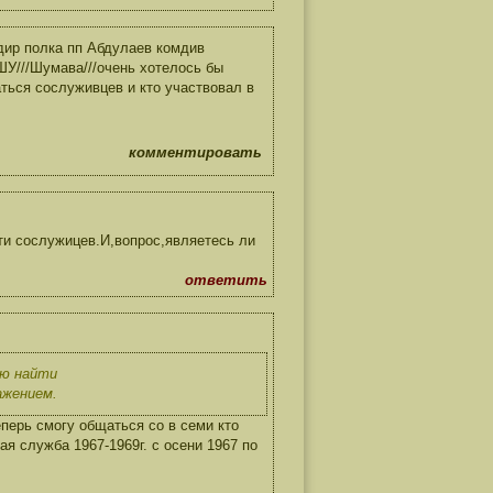
дир полка пп Абдулаев комдив
ШУ///Шумава///очень хотелось бы
ься сослуживцев и кто участвовал в
комментировать
ти сослужицев.И,вопрос,являетесь ли
ответить
ую найти
ажением.
ь смогу общаться со в семи кто
я служба 1967-1969г. с осени 1967 по