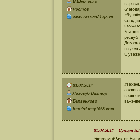
В.Шевченко
выразит
Ростов
благода
«Дунай»
www.rassvet21-go.ru
Сегодня
чтобы э
Мы всег
республ
Доброго
на долг
С уваже
Уважаем
01.02.2014
архивна
Лизогуб Виктор
военном
Барвенково
важение
http://dunay1968.com
01.02.2014 Сунцев В.
УважаемыйВиктор Никол