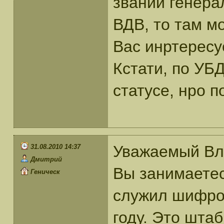
звании генера
ВДВ, то там мо
Вас инртересу
Кстати, по УБ
статусе, нро 
Уважаемый Вла
31.08.2010 14:37
Дмитрий
Вы занимаетес
Геническ
служил шифров
году. Это шта