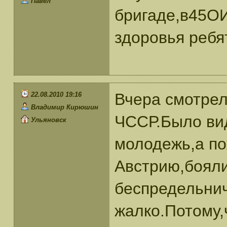
Павел
бригаде,в45ОИ
здоровья ребя
Вчера смотрел 
22.08.2010 19:16
Владимир Кирюшин
ЧССР.Было вид
Ульяновск
молодежь,а п
Австрию,бояли
беспредельнич
жалко.Потому,