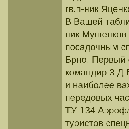
гв.п-ник Яценк
В Вашей табли
ник Мушенков
посадочным с
Брно. Первый 
командир 3 Д 
и наиболее ва
передовых час
ТУ-134 Аэрофл
туристов спец