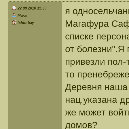
я односельчан
22.08.2010 15:39
Marat
Магафура Саф
Ishimbay
списке персон
от болезни".Я
привезли пол-
то пренебреже
Деревня наша 
нац.указана д
же может войт
домов?