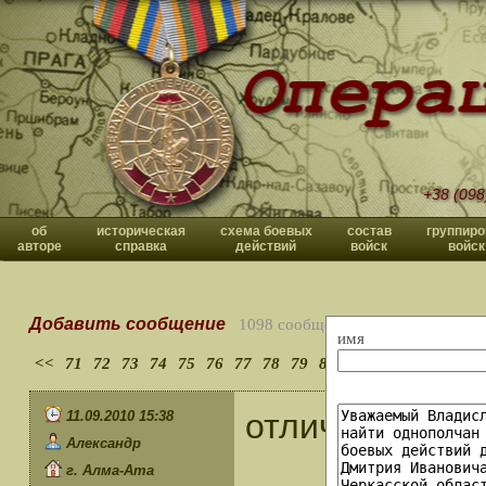
+38 (098
об
историческая
схема боевых
состав
группиро
авторе
справка
действий
войск
войск
Добавить сообщение
1098 сообщений
имя
<<
71
72
73
74
75
76
77
78
79
80
>>
отличный сайт
11.09.2010 15:38
Александр
г. Алма-Ата