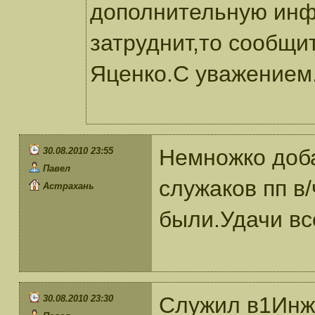
дополнительную инф
затруднит,то сообщи
Яценко.С уважением
Немножко доба
30.08.2010 23:55
Павел
служаков пп в
Астрахань
были.Удачи в
Служил в1Инж
30.08.2010 23:30