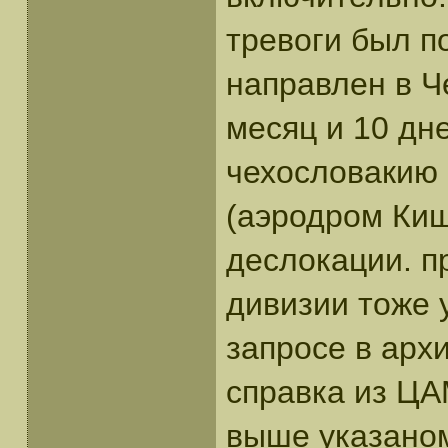
тревоги был п
направлен в Ч
месяц и 10 дн
чехословакию 
(аэродром Киш
деслокации. п
дивизии тоже 
запросе в арх
справка из ЦА
выше указаном