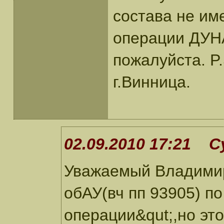
состава не име
операции ДУН
пожалуйста. P
г.Винница.
02.09.2010 17:21 С
Уважаемый Владимир!
обАУ(вч пп 93905) п
операции&qut;,но эт