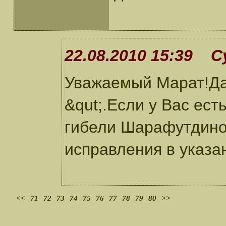
22.08.2010 15:39 С
Уважаемый Марат!Да
&qut;.Если у Вас ест
гибели Шарафутдино
исправления в указ
<<
71
72
73
74
75
76
77
78
79
80
>>