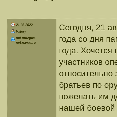
Сегодня, 21 ав
21.08.2022
Valery
года со дня п
net-mozgov-
net.narod.ru
года. Хочется
участников оп
относительно 
братьев по ор
пожелать им д
нашей боевой ю