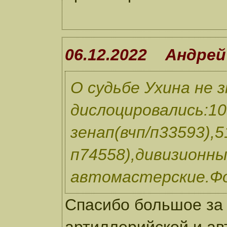
06.12.2022 Андрей
О судьбе Ухина не 
дислоцировались:105
зенап(вчп/п33593),5
п74558),дивизионн
автомастерские.Фо
Спасибо большое за 