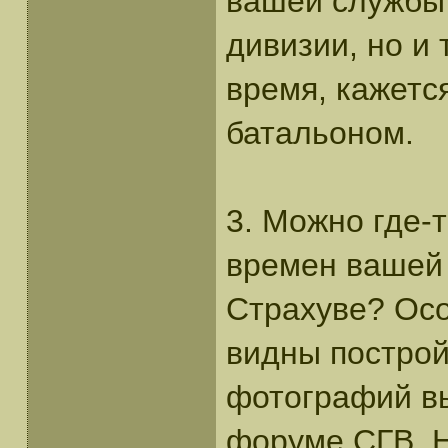
вашей службы?
дивизии, но и 
время, кажетс
батальоном.
3. Можно где-
времен вашей
Страхуве? Осо
видны построй
фотографий вы
форуме СГВ. Н