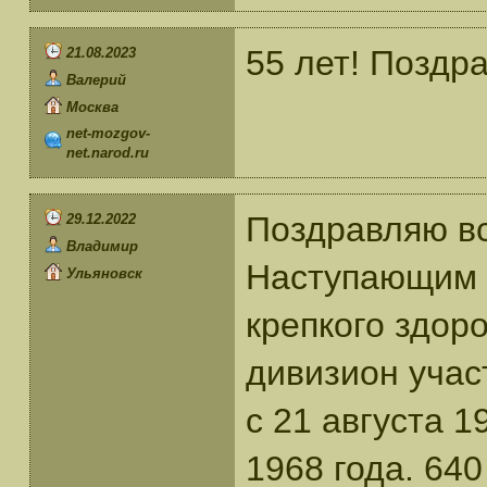
55 лет! Поздр
21.08.2023
Валерий
Москва
net-mozgov-
net.narod.ru
Поздравляю вс
29.12.2022
Владимир
Наступающим 
Ульяновск
крепкого здоро
дивизион учас
с 21 августа 1
1968 года. 64