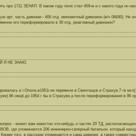
ть про 1711 ЗЕНАП. В каком году полк стал 459-м и с какого года он на
ую арт. часть дивизии - 406 отд. минометный дивизион (в/ч 06690). Не з
именно его переформировали в 30 отд. реактивный дивизион?
Й Я НЕ ЗНАЮ.
ировалась в г.Ополе,в1951г.ее перевели в Свентошув и Страхув.7 гв мсп(
уве).96 омцб до 1954 г бы в Страхуве,а после переформирования в 96 о
опрос - может вам известно что-нибудь о частях 20 ТД, располагающих
 ВОВ, где упоминается 206 инженерно-саперный батальон, который нахо
 Кроме того, в рассказе упоминается и сама дивизия, а также совместны