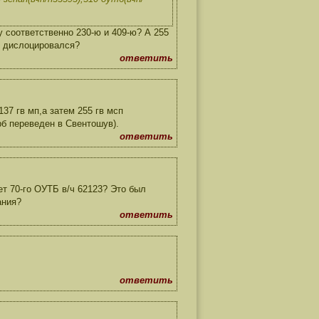
 соответственно 230-ю и 409-ю? А 255
мя дислоцировался?
ответить
137 гв мп,а затем 255 гв мсп
рб переведен в Свентошув).
ответить
ет 70-го ОУТБ в/ч 62123? Это был
ания?
ответить
ответить