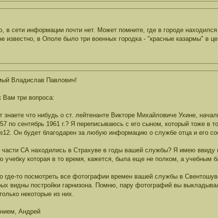
, в сети информации почти нет. Может помните, где в городе находился 
е известно, в Ополе было три военных городка - "красные казармы" в це
мый Владислав Павлович!
к Вам три вопроса:
т знаете что нибудь о ст. лейтенанте Викторе Михайловиче Ухине, нача
57 по сентябрь 1961 г.? Я переписываюсь с его сыном, который тоже в т
12. Он будет благодарен за любую информацию о службе отца и его со
е части СА находились в Страхуве в годы вашей службы? Я имею ввиду н
ю учебку которая в то время, кажется, была еще не полком, а учебным 
о где-то посмотреть все фотографии времен вашей службы в Свентошув
рых видны постройки гарнизона. Помню, пару фотографий вы выкладывал
только некоторые из них.
нием, Андрей