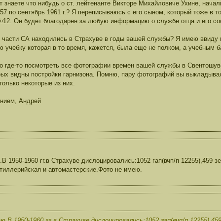
т знаете что нибудь о ст. лейтенанте Викторе Михайловиче Ухине, нача
57 по сентябрь 1961 г.? Я переписываюсь с его сыном, который тоже в т
12. Он будет благодарен за любую информацию о службе отца и его со
е части СА находились в Страхуве в годы вашей службы? Я имею ввиду н
ю учебку которая в то время, кажется, была еще не полком, а учебным 
о где-то посмотреть все фотографии времен вашей службы в Свентошув
рых видны постройки гарнизона. Помню, пару фотографий вы выкладывал
только некоторые из них.
нием, Андрей
В 1950-1960 гг.в Страхуве дислоцировались:1052 гап(вчп/п 12255),459 зе
тиллерийская и автомастерские.Фото не имею.
ю.В 1950-1960 гг.в Страхуве дислоцировались:1052 гап(вчп/п 12255),459