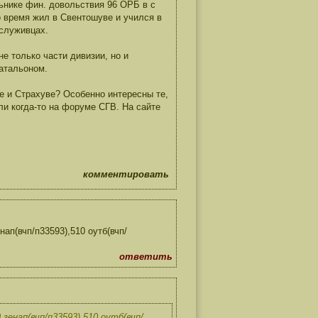
льнике фин. довольствия 96 ОРБ в с
о время жил в Свентошуве и учился в
служивцах.
е только части дивизии, но и
батальоном.
е и Страхуве? Особенно интересны те,
и когда-то на форуме СГВ. На сайте
комментировать
нап(вчп/п33593),510 оутб(вчп/
ответить
 зенап(вчп/п33593),510 оутб(вчп/