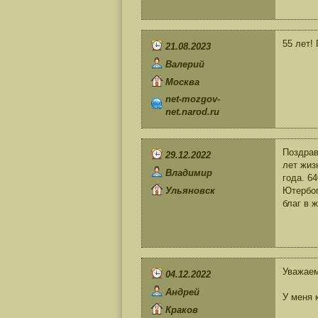
55 лет!
21.08.2023
Валерий
Москва
net-mozgov-
net.narod.ru
Поздрав
29.12.2022
лет жиз
Владимир
года. 6
Ульяновск
Ютербог
благ в ж
Уважае
04.12.2022
Андрей
У меня 
Краков