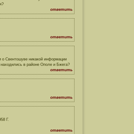
я?
ответить
ответить
 и о Свентошуве никакой информации
и находились в районе Ополе и Бжега?
ответить
ответить
8 Г.
ответить