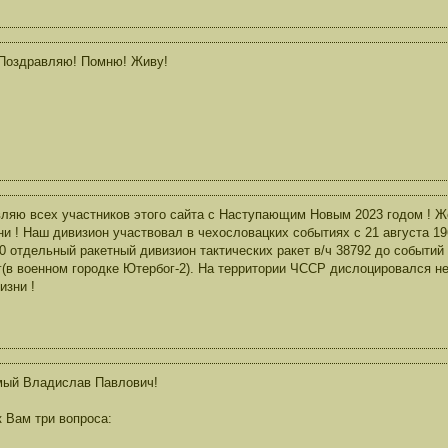
 Поздравляю! Помню! Живу!
ляю всех участников этого сайта с Наступающим Новым 2023 годом ! Ж
ни ! Наш дивизион участвовал в чехословацких событиях с 21 августа 19
40 отдельный ракетный дивизион тактических ракет в/ч 38792 до событи
(в военном городке Ютербог-2). На территории ЧССР дислоцировался не
изни !
мый Владислав Павлович!
к Вам три вопроса: