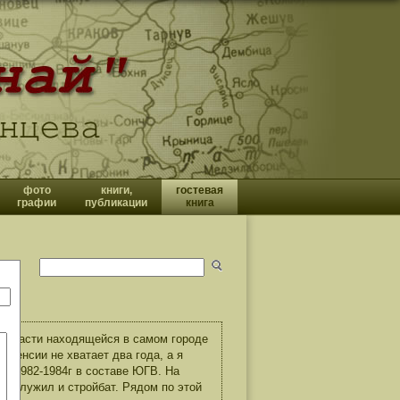
фото
книги,
гостевая
графии
публикации
книга
ой части находящейся в самом городе
пенсии не хватает два года, а я
бу 1982-1984г в составе ЮГВ. На
 я служил и стройбат. Рядом по этой