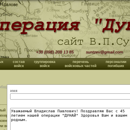
+38 (098) 208 13 85
suntzev@gmail.com
ых
состав
группировка
перечень
персоналии
войск
войск
войсковых частей
погибших
общений
имя
ый Владислав Павлович, помогите мне узнать пожалуйста номер военн
хервар точный адрес улица BUDAI UT 43 где я проходил службу. Мне до 
военный билет и не могу вспомнить номер военной части.Проходил служ
ии военной части находились РДР (разведывательно десантная рота) где