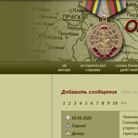
об
историческая
схема боев
авторе
справка
действий
Добавить сообщение
1098 со
1
2
3
4
5
6
7
8
9
10
>>
Уважаем
03.04.2025
Секешфе
Сергей
утерял 
Днепр
територ