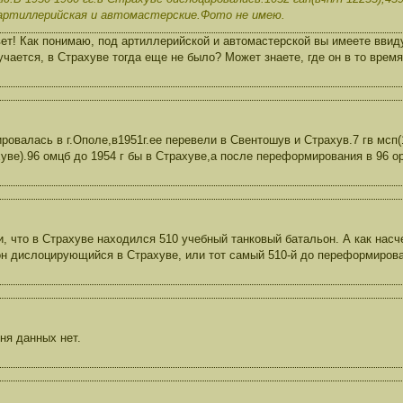
 артиллерийская и автомастерские.Фото не имею.
ет! Как понимаю, под артиллерийской и автомастерской вы имеете ввиду
лучается, в Страхуве тогда еще не было? Может знаете, где он в то вре
ировалась в г.Ополе,в1951г.ее перевели в Свентошув и Страхув.7 гв мсп(
уве).96 омцб до 1954 г бы в Страхуве,а после переформирования в 96 о
, что в Страхуве находился 510 учебный танковый батальон. А как насч
он дислоцирующийся в Страхуве, или тот самый 510-й до переформиров
ня данных нет.