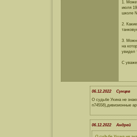
1. Може
июля 19
школе №
2. Каки
танкову
3. Можн
на кото
увидел 
С уваже
06.12.2022 Сунцев
О судьбе Ухина не знаю.
п74558),дивизионные ар
06.12.2022 Андрей
О судьбе Ухина не зна