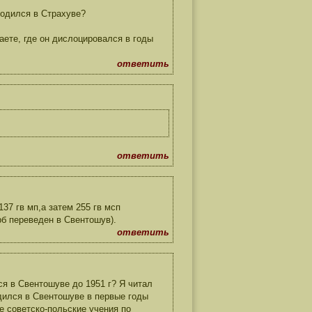
ходился в Страхуве?
наете, где он дислоцировался в годы
ответить
ответить
137 гв мп,а затем 255 гв мсп
рб переведен в Свентошув).
ответить
ся в Свентошуве до 1951 г? Я читал
дился в Свентошуве в первые годы
е советско-польские учения по