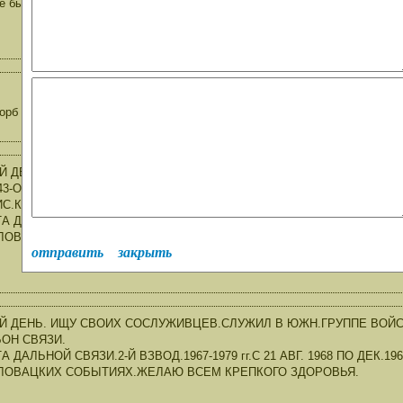
е был госпиталь. Заранее благодарен.
орб это вч пп 75569
 ДЕНЬ. ИЩУ СВОИХ СОСЛУЖИВЦЕВ.СЛУЖИЛ В ВЕНГРИИ.ЮЖН.ГРУП
143-ОТД.ЛИНЕЙНЫЙ БАТАЛЬОН СВЯЗИ.КОМБАТ МАЙОР КАРИМОВ.КО
С.КОМ 2-ОГО ВЗВОДА СТ.ЛЕЙТЕНАНТ ЕРМАКОВ.
А ДАЛЬНОЙ СВЯЗИ.2-Й ВЗВОД.1967-1979 гг.С 21 АВГ. 1968 ПО ДЕК.1
ЛОВАЦКИХ СОБЫТИЯХ.ЖЕЛАЮ ВСЕМ КРЕПКОГО ЗДОРОВЬЯ.
отправить
закрыть
 ДЕНЬ. ИЩУ СВОИХ СОСЛУЖИВЦЕВ.СЛУЖИЛ В ЮЖН.ГРУППЕ ВОЙСК.
ОН СВЯЗИ.
А ДАЛЬНОЙ СВЯЗИ.2-Й ВЗВОД.1967-1979 гг.С 21 АВГ. 1968 ПО ДЕК.1
ЛОВАЦКИХ СОБЫТИЯХ.ЖЕЛАЮ ВСЕМ КРЕПКОГО ЗДОРОВЬЯ.