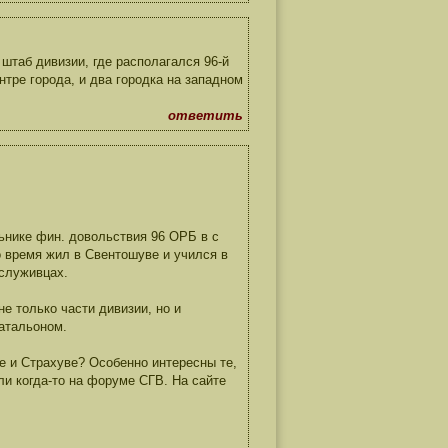
штаб дивизии, где располагался 96-й
нтре города, и два городка на западном
ответить
льнике фин. довольствия 96 ОРБ в с
о время жил в Свентошуве и учился в
служивцах.
е только части дивизии, но и
батальоном.
е и Страхуве? Особенно интересны те,
и когда-то на форуме СГВ. На сайте