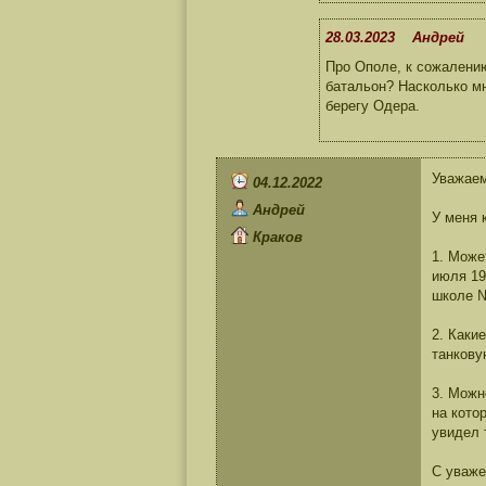
28.03.2023 Андрей
Про Ополе, к сожалению
батальон? Насколько мн
берегу Одера.
Уважае
04.12.2022
Андрей
У меня 
Краков
1. Може
июля 19
школе №
2. Каки
танкову
3. Можн
на кото
увидел 
С уваже