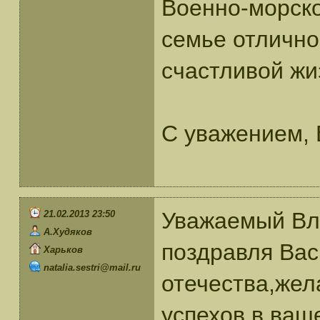
Военно-морск
семье отлично
счастливой жи
С уважением, 
Уважаемый Вл
21.02.2013 23:50
А.Худяков
поздравля Вас
Харьков
natalia.sestri@mail.ru
отечества,же
успехов в ваш