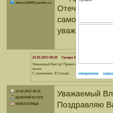
aksion1949@yandex.ru
Отечества,жел
самого хороше
уважением Акс
23.02.2013 06:25 Сунцев В.П.
Уважаемый Виктор! Примите и мои поздравления с 
жизни.
отправить
закр
С уважением, В.Сунцев.
Уважаемый Вл
23.02.2013 00:31
ВАЛЕРИЙ КУЧУК
Поздравляю Ва
НОВОСЕЛИЦА