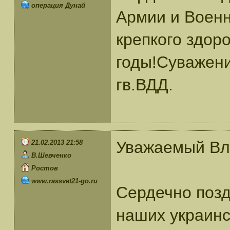
операция Дунай
Армии и Воен
крепкого здор
годы!Суважени
гв.ВДД.
Уважаемый Вл
21.02.2013 21:58
В.Шевченко
Ростов
www.rassvet21-go.ru
Сердечно позд
наших украинс