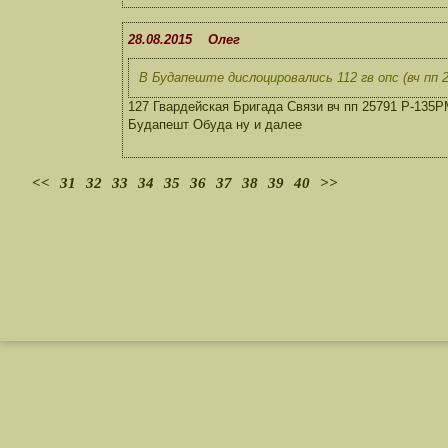
28.08.2015 Олег
В Будапеште дислоцировались 112 гв опс (вч пп 257
127 Гвардейская Бригада Связи вч пп 25791 Р-135Р
Будапешт Обуда ну и далее
<<
31
32
33
34
35
36
37
38
39
40
>>