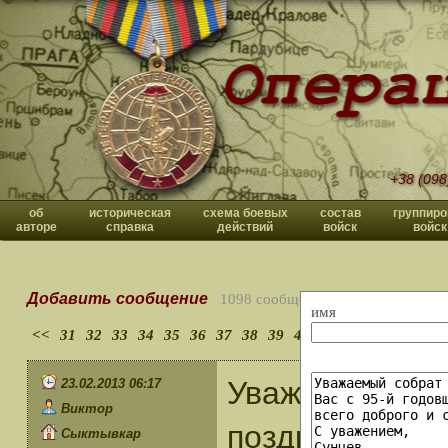
+38 (098
об
историческая
схема боевых
состав
группиро
авторе
справка
действий
войск
войск
Добавить сообщение
1098 сообщений
имя
<<
31
32
33
34
35
36
37
38
39
40
>>
Уважаемый Вл
23.02.2013 06:17
Виктор
поздравляю с
Сыктывкар