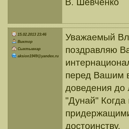
В. Шевченко
Уважаемый Вл
15.02.2013 23:46
Виктор
поздравляю Ва
Сыктывкар
aksion1949@yandex.ru
интернационал
перед Вашим в
доведения до
"Дунай" Когда
придержащими 
достоинству.