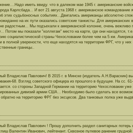
ение....Надо иметь ввиду. что в далеком мае 1945 г. американские вой
орода Карлсбада... И вот 21 августа 1968 г. американское командование
б этих судьбоносных событиях...Двигались американцы абсолютно спокой
еожиданно на их пути оказались советские танкисты. Для американских
не радостным... Мы подъехали к американской колонне, очень вежливо
... Потом мы показали "коллегам" место на карте, где они находятся, т.
рию социалистической страны Чехословакии более чем на 5 км. Америка
и в полной уверености, что еще находятся на территории ФРГ, что у них
ственные границы..
ый Владислав Павлович! В 2015 г. в Минске (издатель А.Н.Вараскин) в
вакия-68. Взгляд советского офицера из прошлого в будущее. На сс. 61
ается. со стороны Западной Германии на территорию Чехословакии уже 
ированных дивизий армии США... Необходимо было сделать все возмож
" обратно на территорию ФРГ без эксцесов. Два танковых полка уже выд
ый Владислав Павлович ! Прошу дополнить раздел санитарных потерь 
улиш Валентин Иванович, лейтенант. Сквозное пулевое ранение грудной