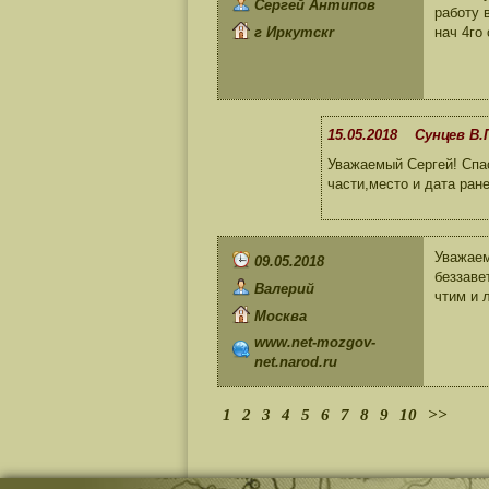
Сергей Антипов
работу 
г Иркутскr
нач 4го
15.05.2018 Сунцев В.
Уважаемый Сергей! Спа
части,место и дата ран
Уважаем
09.05.2018
беззаве
Валерий
чтим и 
Москва
www.net-mozgov-
net.narod.ru
1
2
3
4
5
6
7
8
9
10
>>