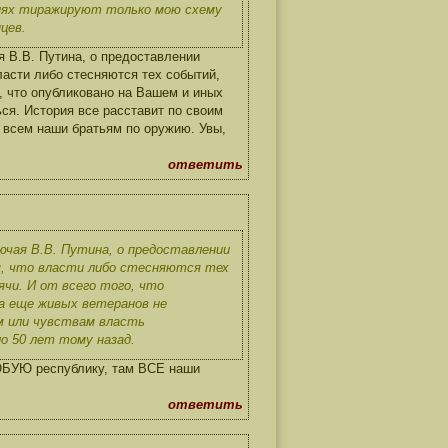
циях тиражируют только мою схему
цев.
 В.В. Путина, о предоставлении
ласти либо стесняются тех событий,
о, что опубликовано на Вашем и иных
ся. История все расставит по своим
 всем наши братьям по оружию. Увы,
ответить
ючая В.В. Путина, о предоставлении
м, что власти либо стесняются тех
и. И от всего того, что
а еще живых ветеранов не
м или чувствам власть
ло 50 лет тому назад.
ЛЮБУЮ республику, там ВСЕ наши
ответить