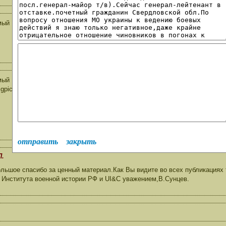
ый Владислав Павлович! Спасибо за Ваш труд и Ваш ратный подвиг!
ый Владислав Павлович! Вот какую ссылку прислал мне друг и одноп
/bigpicture.ru/?p=436825. Возможно Вам и гостям сайта будет интересно. 
отправить
закрыть
П.
льшое спасибо за ценный материал.Как Вы видите во всех публикациях
т Института военной истории РФ и UI&C уважением,В.Сунцев.