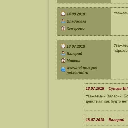
Уважаем
14.08.2018
Владислав
Кемерово
Уважаем
18.07.2018
https:/
Валерий
Москва
www.net-mozgov-
net.narod.ru
18.07.2018 Сунцев В.
Уважаемый Валерий! Бо
действий" как будто не
18.07.2018 Валерий