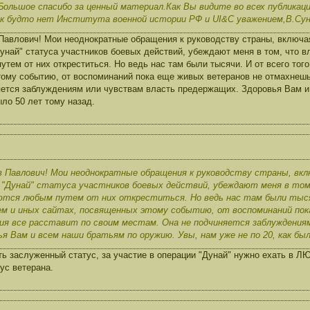
Большое спасибо за ценный материал.Как Вы видите во всех публика
ак будто нет Института военной истории РФ и UI&C уважением,В.Сун
авлович! Мои неоднократные обращения к руководству страны, включая
унай" статуса участников боевых действий, убеждают меня в том, что в
тем от них откреститься. Но ведь нас там были тысячи. И от всего тог
ому событию, от воспоминаний пока еще живых ветеранов не отмахнешь
яется заблуждениям или чувствам власть предержащих. Здоровья Вам и
ыло 50 лет тому назад.
 Павлович! Мои неоднократные обращения к руководству страны, вкл
 "Дунай" статуса участников боевых действий, убеждают меня в то
тся любым путем от них откреститься. Но ведь нас там были тысяч
ем и иных сайтах, посвященных этому событию, от воспоминаний пок
я все расставит по своим местам. Она не подчиняется заблуждения
я Вам и всем наши братьям по оружию. Увы, нам уже не по 20, как бы
ть заслуженный статус, за участие в операции "Дунай" нужно ехать в 
ус ветерана.