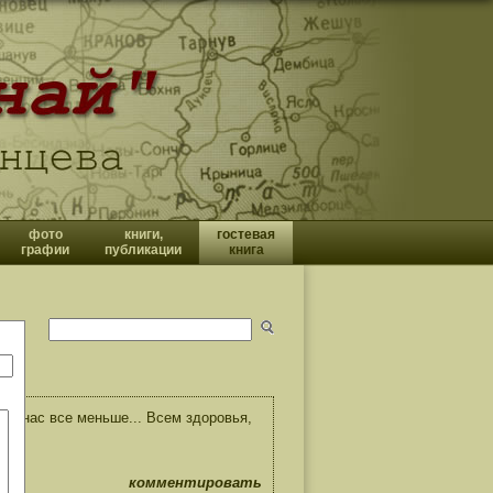
фото
книги,
гостевая
графии
публикации
книга
ом нас все меньше... Всем здоровья,
комментировать