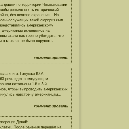
ска дошли по территории Чехословакии
 якобы решило снять исторический
но, без всякого охранения... Но
 военнослужащих такой сюрприз был
 представились американскому
е. американцы вклинились на
нцы стали нас горячо убеждать. что
 и в мыслях не было нарушать
комментировать
ышла книга: Галушко Ю.А.
-63 речь идет о следующем.
вошли батальоны 1-й и 3-й
ное, чтобы выпроводить американских
винулись навстречу американцам...
комментировать
операции Дунай:
 клетки. После ранения перешёл на