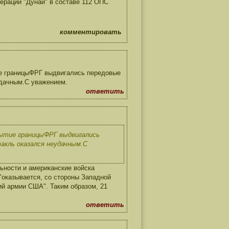
ерации "Дунай" в составе 112 ОПС
комментировать
ие границыФРГ выдвигались передовые
удачным.С уважением.
ответить
рытие границыФРГ выдвигались
акль оказался неудачным.С
ьности и американские войска
"оказывается, со стороны Западной
ий армии США". Таким образом, 21
ответить