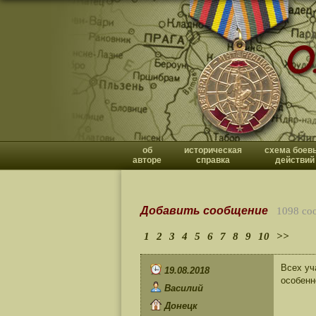
об
историческая
схема боев
авторе
справка
действий
Добавить сообщение
1098 со
1
2
3
4
5
6
7
8
9
10
>>
Всех уч
19.08.2018
особенн
Василий
Донецк