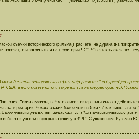
Ваше отношение к этому эпизоду. С уважением, Кузьмин Ю., участник оп
П.
аской съемки исторического фильма(в расчете "на дурака")на прикрыт
и повезет,то и закрепиться на территории ЧССР.Спектакль оказался не
 маской съемки исторического фильма(в расчете "на дурака")на прик
ПА США, а если повезет,то и закрепиться на территории ЧССР.Спект
влович. Таким образом, всё что описал автор книги было в действител
сь на территорию Чехословакии более чем на 5 км? И как пишет автор: 
 Чехословакии уже вошли батальоны 1-й и 3-й механизированных дивиз
кие войска не успели перекрыть границу с ФРГ? С уважением, Кузьмин Ю.
П.