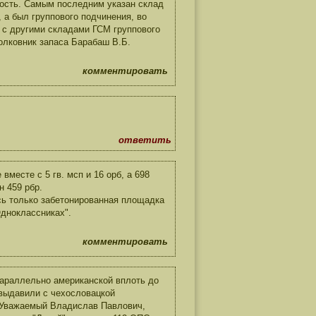
ность. Самым последним указан склад
 а был группового подчинения, во
 с другими складами ГСМ группового
лковник запаса Барабаш В.Б.
комментировать
ответить
есте с 5 гв. мсп и 16 орб, а 698
н 459 рбр.
сь только забетонированная площадка
Одноклассниках".
комментировать
параллельно американской вплоть до
 выдавили с чехословацкой
." Уважаемый Владислав Павлович,