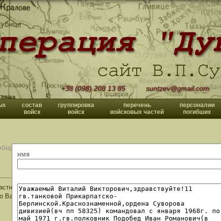
+38 (098) 208 13 85
suntzev@gmail.com
ых
состав
группировка
перечень
персоналии
войск
войск
войсковых частей
погибших
общений
имя
астников операции Дунай с 50 летием тех давних событий! С каждым год
о Вам Владислав Павлович и долгих лет жизни!