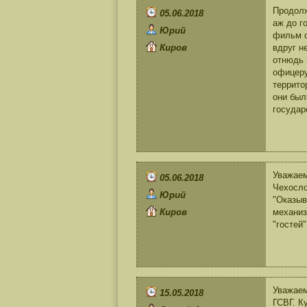
Продолж
05.06.2018
аж до г
Юрий
фильм о
Киров
вдруг н
отнюдь 
офицеру
террито
они был
государ
Уважаем
05.06.2018
Чехосло
Юрий
"Оказыв
Киров
механиз
"гостей
Уважаем
15.05.2018
ГСВГ. К