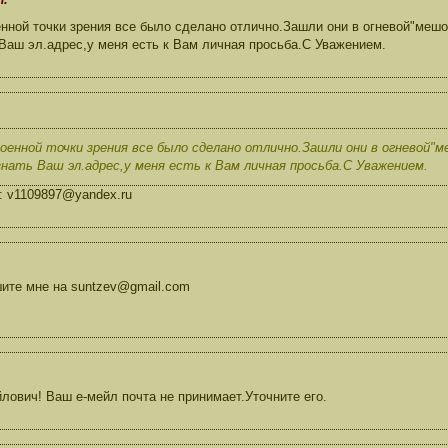
ной точки зрения все было сделано отлично.Зашли они в огневой"мешо
 Ваш эл.адрес,у меня есть к Вам личная просьба.С Уважением.
оенной точки зрения все было сделано отлично.Зашли они в огневой"м
знать Ваш эл.адрес,у меня есть к Вам личная просьба.С Уважением.
: v1109897@yandex.ru
те мне на suntzev@gmail.com
ович! Ваш е-мейл почта не принимает.Уточните его.