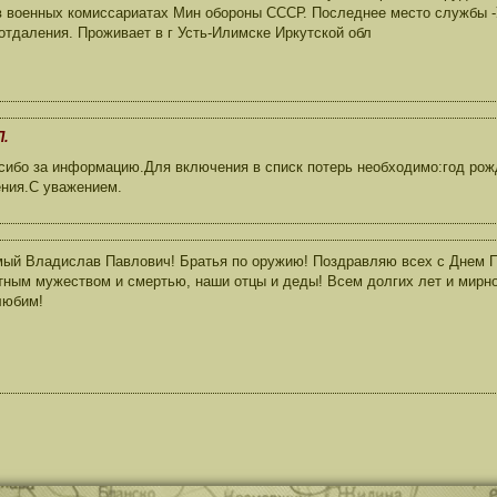
в военных комиссариатах Мин обороны СССР. Последнее место службы -
 отдаления. Проживает в г Усть-Илимске Иркутской обл
П.
сибо за информацию.Для включения в списк потерь необходимо:год рож
ения.С уважением.
ый Владислав Павлович! Братья по оружию! Поздравляю всех с Днем П
тным мужеством и смертью, наши отцы и деды! Всем долгих лет и мирно
любим!