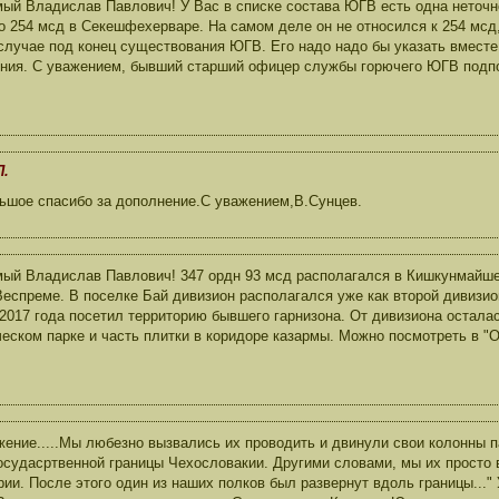
ый Владислав Павлович! У Вас в списке состава ЮГВ есть одна неточ
о 254 мсд в Секешфехерваре. На самом деле он не относился к 254 мсд,
случае под конец существования ЮГВ. Его надо надо бы указать вместе
ния. С уважением, бывший старший офицер службы горючего ЮГВ подпо
П.
ьшое спасибо за дополнение.С уважением,В.Сунцев.
ый Владислав Павлович! 347 ордн 93 мсд располагался в Кишкунмайше вм
Веспреме. В поселке Бай дивизион располагался уже как второй дивизио
2017 года посетил территорию бывшего гарнизона. От дивизиона остала
ческом парке и часть плитки в коридоре казармы. Можно посмотреть в "
ение.....Мы любезно вызвались их проводить и двинули свои колонны 
осудасртвенной границы Чехословакии. Другими словами, мы их просто
рии. После этого один из наших полков был развернут вдоль границы..