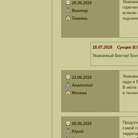
Уважаем
26.06.2018
горючег
Виктор
всяком 
Тюмень
подчине
18.07.2018 Сунцев В.
Уважаемый Виктор! Бол
Уважаем
23.06.2018
ордн в 
Анатолий
В июле 
Москва
в техни
Продолж
05.06.2018
самой г
Юрий
террито