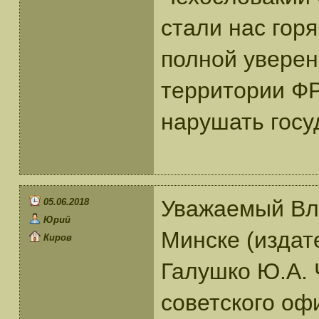
стали нас горя
полной уверен
территории ФР
нарушать госу
Уважаемый Вла
05.06.2018
Юрий
Минске (издат
Киров
Галушко Ю.А. 
советского оф