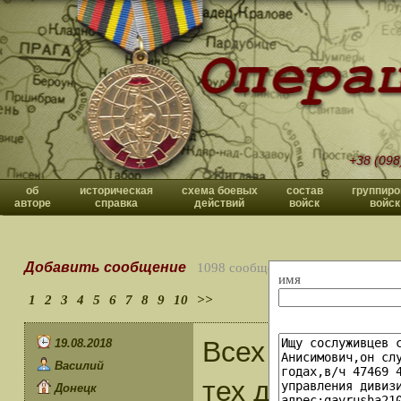
+38 (098
об
историческая
схема боевых
состав
группиро
авторе
справка
действий
войск
войск
Добавить сообщение
1098 сообщений
имя
1
2
3
4
5
6
7
8
9
10
>>
Всех участник
19.08.2018
Василий
тех давних со
Донецк