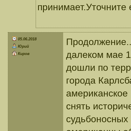
принимает.Уточните 
Продолжение..
05.06.2018
Юрий
далеком мае 1
Киров
дошли по терр
города Карлсба
американское
снять историч
судьбоносных 