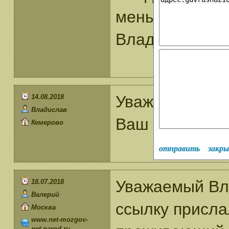
меньше... Все
Владислав Пав
Уважаемый Вл
14.08.2018
Владислав
Ваш труд и Ва
Кемерово
отправить
закр
Уважаемый Вл
18.07.2018
Валерий
ссылку присла
Москва
www.net-mozgov-
net.narod.ru