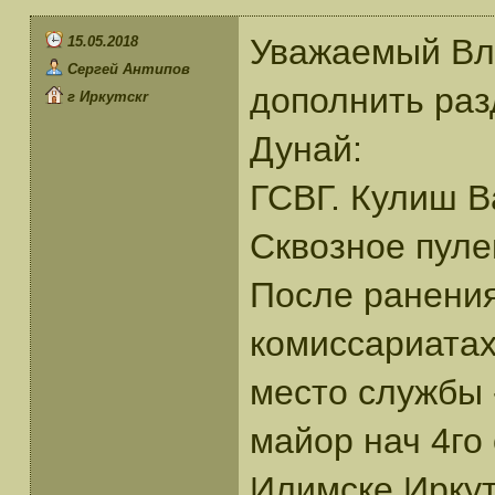
Уважаемый Вл
15.05.2018
Сергей Антипов
дополнить раз
г Иркутскr
Дунай:
ГСВГ. Кулиш В
Сквозное пуле
После ранения
комиссариата
место службы 
майор нач 4го 
Илимске Иркут