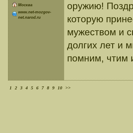
оружию! Поздр
Москва
www.net-mozgov-
которую прине
net.narod.ru
мужеством и с
долгих лет и м
помним, чтим 
1
2
3
4
5
6
7
8
9
10
>>