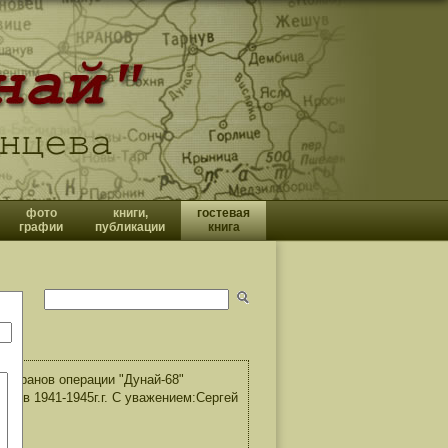
фото
книги,
гостевая
графии
публикации
книга
теранов операции "Дунай-68"
й в 1941-1945г.г. С уважением:Сергей