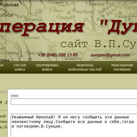
+38 (098) 208 13 85
suntzev@gmail.com
ых
состав
группировка
перечень
персоналии
войск
войск
войсковых частей
погибших
общений
имя
9
20
>>
ый Владислав Павлович!Вас,соратников и помощников Ваших,а также ве
ляю с Днём Великой Победы советского народа над фашистской Германие
в.(Архангельск)