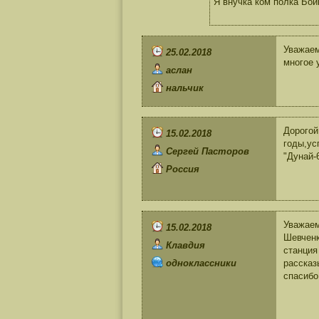
Я внучка ком полка Бой
Уважаем
25.02.2018
многое 
аслан
нальчик
Дорогой
15.02.2018
годы,ус
Сергей Пасторов
"Дунай-
Россия
Уважаем
15.02.2018
Шевченк
Клавдия
станция
одноклассники
рассказ
спасибо 