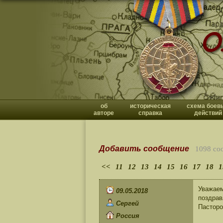
об
историческая
схема боев
авторе
справка
действий
Добавить сообщение
1098 со
<<
11
12
13
14
15
16
17
18
1
Уважаем
09.05.2018
поздрав
Сергей
Пасторо
Россия