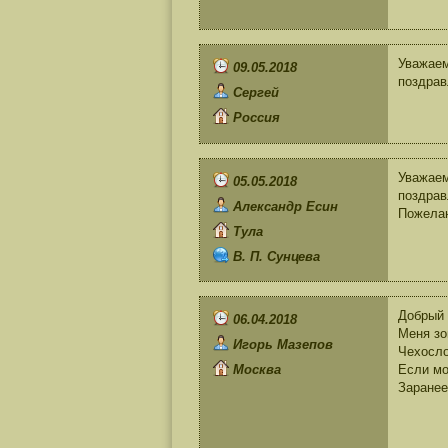
Уважаем
09.05.2018
поздрав
Сергей
Россия
Уважае
05.05.2018
поздрав
Александр Есин
Пожелан
Тула
В. П. Сунцева
Добрый 
06.04.2018
Меня зо
Игорь Мазепов
Чехосло
Москва
Если мо
Заранее