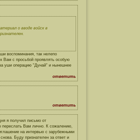
атериал о вводе войск в
признателен.
аши воспоминания, так нелепо
 к Вам с просьбой проявлять особую
 за уши операцию "Дунай" и нынешнее
ответить
ответить
ня я получил письмо от
ы переслать Вам лично. К сожалению,
иглашение на интервью с зарубежными
снова. Буду признателен за ответ и