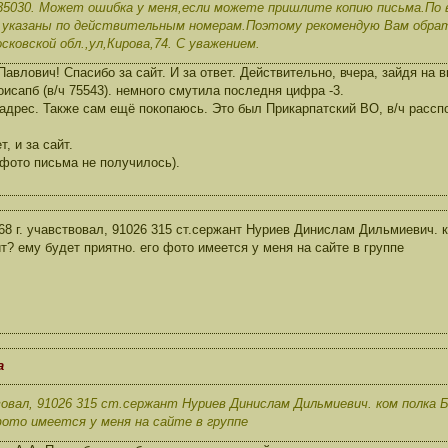
35030. Может ошибка у меня,если можете пришлите копию письма.По в
е указаны по действительным номерам.Поэтому рекомендую Вам обр
сковской обл.,ул,Кирова,74. С уважением.
влович! Спасибо за сайт. И за ответ. Действительно, вчера, зайдя на в
в оисапб (в/ч 75543). немного смутила последня цифра -3.
 адрес. Также сам ещё покопаюсь. Это был Прикарпатский ВО, в/ч расспо
, и за сайт.
фото письма не получилось).
68 г. учавствовал, 91026 315 ст.сержант Нуриев Динислам Дильмиевич. к
т? ему будет приятно. его фото имеется у меня на сайте в группе
а
вовал, 91026 315 ст.сержант Нуриев Динислам Дильмиевич. ком полка 
фото имеется у меня на сайте в группе