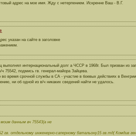
товый адрес на мое имя. Жду с нетерпением. Искренне Ваш - В.Г.
П.
ес указан на сайте в заголовке
важением.
ц выполнял интернациональный долг а ЧССР в 1968г. Был призван из за
в/ч 75542, подмись гв. генерал-майора Зайцева.
о во время срочной службы в СА - участие в боевых действиях в Венгрии 
ению, ни об одной из в/ч никаких сведений найти не удалось.
моим данным вч 75543(а не
52 гв. отдельному инженерно-саперному батальону15 гв.тд( Комдив ге