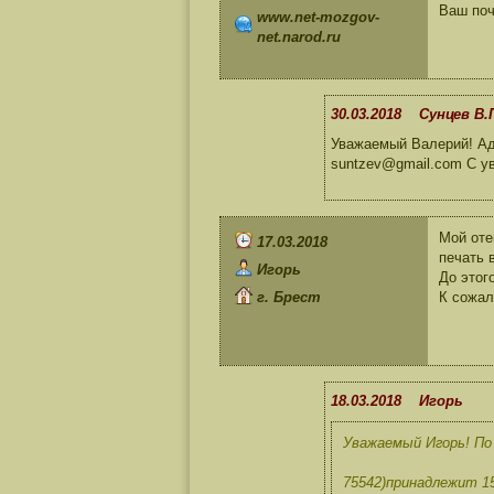
Ваш поч
www.net-mozgov-
net.narod.ru
30.03.2018 Сунцев В.
Уважаемый Валерий! Адр
suntzev@gmail.com С у
Мой оте
17.03.2018
печать 
Игорь
До этог
г. Брест
К сожал
18.03.2018 Игорь
Уважаемый Игорь! По 
75542)принадлежит 1