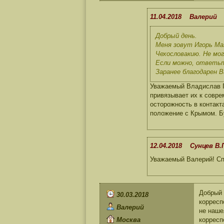
11.04.2018 Валерий
Добрый день.
Меня зовут Игорь Маз
Чехословакию. Не мог
Если можно, ответьт
Заранее благодарен В
Уважаемый Владислав Па
привязывает их к совре
осторожность в контакт
положение с Крымом. Б
12.04.2018 Сунцев В.
Уважаемый Валерий! Сп
Добрый 
30.03.2018
корресп
Валерий
не наше
Москва
корресп