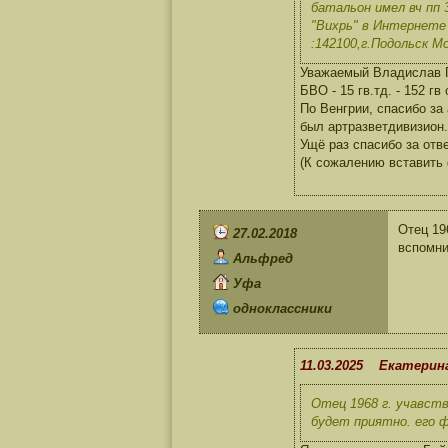
батальон имел вч пп 
"Вихрь" в Интернет
:142100,г.Подольск Мо
Уважаемый Владислав Па
БВО - 15 гв.тд. - 152 г
По Венгрии, спасибо за
был артразветдивизион.
Ущё раз спасибо за ответ
(К сожалению вставить 
Отец 19
27.02.2018
вспомни
Альфред
Уфа
одноклассники
11.03.2025 Екатерин
Отец 1968 г. учавст
будет приятно. его 