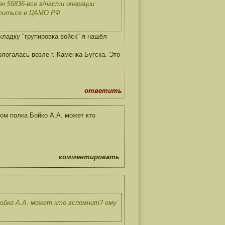
ч 55836-все в/части операции
атиться в ЦАМО РФ
кладку "групировка войск" я нашёл
логалась возле г. Каменка-Бугска. Это
ответить
ом полка Бойко А.А. может кто
комментировать
Бойко А.А. может кто вспомнит? ему