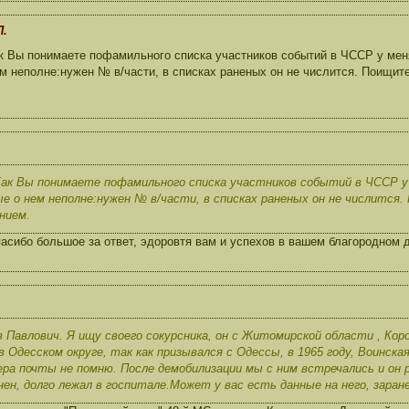
П.
к Вы понимаете пофамильного списка участников событий в ЧССР у меня
ем неполне:нужен № в/части, в списках раненых он не числится. Поищит
Как Вы понимаете пофамильного списка участников событий в ЧССР у
ые о нем неполне:нужен № в/части, в списках раненых он не числится
нием.
сибо большое за ответ, эдоровтя вам и успехов в вашем благородном 
 Павлович. Я ищу своего сокурсника, он с Житомирской области , Ко
 Одесском округе, так как призывался с Одессы, в 1965 году, Воинск
ера почты не помню. После демобилизации мы с ним встречались и он 
нен, долго лежал в госпитале.Может у вас есть данные на него, заран