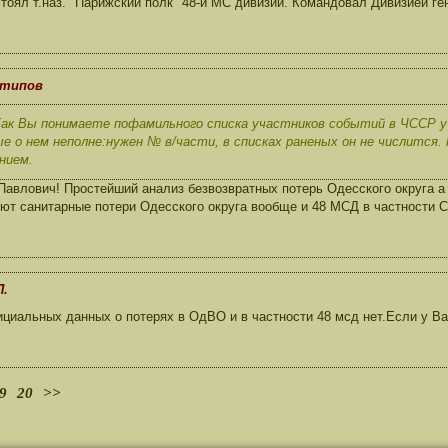
тоял т.наз. "Парижский полк" 48-й МС дивизии. Командовал Дивизией ге
нтипов
Как Вы понимаете пофамильного списка участников событий в ЧССР у
ые о нем неполне:нужен № в/части, в списках раненых он не числится
нием.
авлович! Простейший анализ безвозвратных потерь Одесского округа а 
уют санитарные потери Одесского округа вообще и 48 МСД в частности
П.
иальных данных о потерях в ОдВО и в частности 48 мсд нет.Если у Вас
9
20
>>