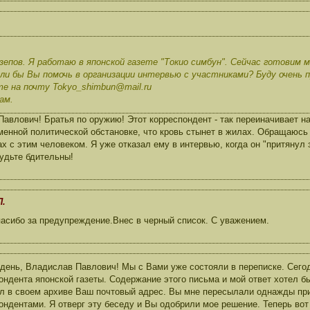
епов. Я работаю в японской газете "Токио симбун". Сейчас готовим м
ли бы Вы помочь в организации интервью с участниками? Буду очень 
е на почту Tokyo_shimbun@mail.ru
ам.
влович! Братья по оружию! Этот корреспондент - так переиначивает н
менной политической обстановке, что кровь стынет в жилах. Обращаюсь
ах с этим человеком. Я уже отказал ему в интервью, когда он "притянул
удьте бдительны!
П.
асибо за предупреждение.Внес в черный список. С уважением.
день, Владислав Павлович! Мы с Вами уже состояли в переписке. Сегод
ондента японской газеты. Содержание этого письма и мой ответ хотел б
л в своем архиве Ваш почтовый адрес. Вы мне пересылали однажды пр
ондентами. Я отверг эту беседу и Вы одобрили мое решение. Теперь вот 