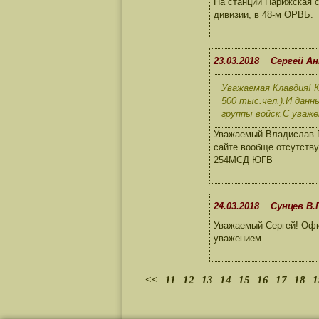
На станции Парижская с
дивизии, в 48-м ОРВБ.
23.03.2018 Сергей А
Уважаемая Клавдия! 
500 тыс.чел.).И данн
группы войск.С уваже
Уважаемый Владислав П
сайте вообще отсутств
254МСД ЮГВ
24.03.2018 Сунцев В.
Уважаемый Сергей! Офиц
уважением.
<<
11
12
13
14
15
16
17
18
1