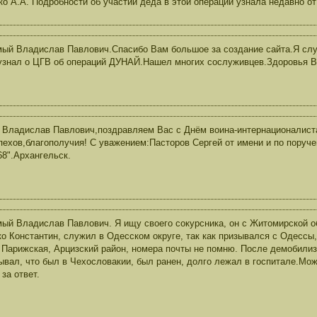
ко А.А. Подробности об участии деда в этой операции узнала недавно от
ый Владислав Павлович.Спасибо Вам большое за создание сайта.Я сл
узнал о ЦГВ об операций ДУНАЙ.Нашел многих сослуживцев.Здоровья В
 Владислав Павлович,поздравляем Вас с Днём воина-интернационалиста
пехов,благополучия! С уважением:Пасторов Сергей от имени и по поруч
68".Архангельск.
ый Владислав Павлович. Я ищу своего сокурсника, он с Житомирской о
о Константин, служил в Одесском округе, так как призывался с Одессы, 
 Парижская, Арцизский район, номера почты не помню. После демобилиз
ывал, что был в Чехословакии, был ранен, долго лежал в госпитале.Може
за ответ.