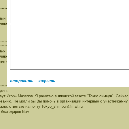
ый Владислав Павлович!Вас,соратников и помощников Ваших,а также ве
ляю с Днём Великой Победы советского народа над фашистской Германие
мых Владислава Павловича и его помощников, всех моих друзей,все
ляю с ДНЁМ ПОБЕДЫ ! ! !
ия самые наилучшие: здоровья, бодрости духа, вечного мирного неба.
отправить
закрыть
день.
вут Игорь Мазепов. Я работаю в японской газете "Токио симбун". Сейчас
вакию. Не могли бы Вы помочь в организации интервью с участниками? 
жно, ответьте на почту Tokyo_shimbun@mail.ru
 благодарен Вам.